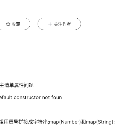
收藏
关注作者
没有主清单属性问题
fault constructor not foun
逗号拼接成字符串;map(Number)和map(String);