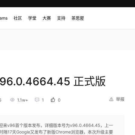
rams
社区
学堂
大赛
支持
茶思屋
v96.0.4664.45 正式版
举报
5
1.1w+
1
0
版迎来v96首个版本发布，详细版本号为v96.0.4664.45，上一
日，时隔17天Google又发布了新版Chrome浏览器，本次升级主要