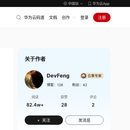
中国站
华为云App
华为云码道
文档
创作
登录
注册
关于作者
DevFeng
博客：
126
粉丝：
42
阅读
获赞
评论
82.4w+
28
2
+ 关注
发消息