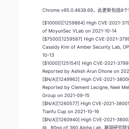
Chrome v95.0.4638.69，此更新包
[$10000][1259864] High CVE-2021-37997
of MoyunSec VLab on 2021-10-14
[$7500][1259587] High CVE-2021-37998 
Cassidy Kim of Amber Security Lab, O
10-13
[$1000][1251541] High CVE-2021-37999 :
Reported by Ashish Arun Dhone on 202
[$N/A][1249962] High CVE-2021-38000 : I
Reported by Clement Lecigne, Neel Meh
Group on 2021-09-15
[$N/A][1260577] High CVE-2021-38001 :
Tianfu Cup on 2021-10-16
[$N/A][1260940] High CVE-2021-38002 :
@__R0ng of 360 Alpha Lab, 漏洞研究院青训