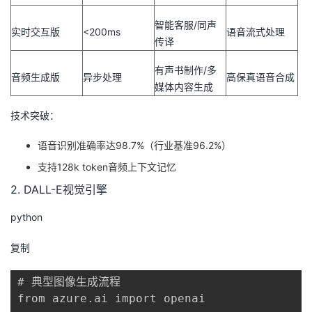
智能客服/同声
实时交互版
<200ms
语音流式处理
传译
有声书制作/多
音频生成版
异步处理
高保真语音合成
媒体内容生成
技术突破
：
语音识别准确率达98.7%（行业基准96.2%）
支持128k token音频上下文记忆
2. DALL-E视觉引擎
python
复制
# 典型图像生成流程

from azure.ai import openai
