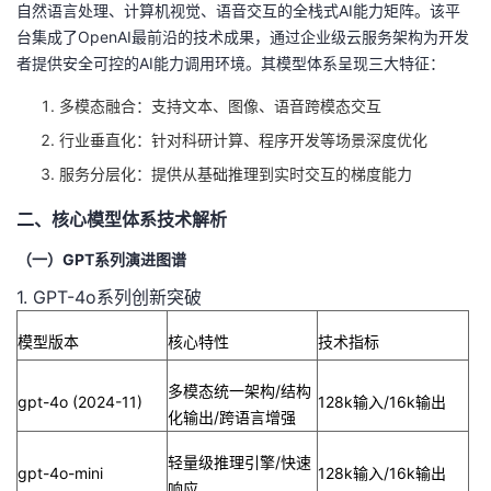
自然语言处理、计算机视觉、语音交互的全栈式AI能力矩阵。该平
台集成了OpenAI最前沿的技术成果，通过企业级云服务架构为开发
者
者提供安全可控的AI能力调用环境。其模型体系呈现三大特征：
我
多模态融合
：支持文本、图像、语音跨模态交互
行业垂直化
：针对科研计算、程序开发等场景深度优化
的
我
服务分层化
：提供从基础推理到实时交互的梯度能力
博
的
我
二、核心模型体系技术解析
客
论
的
我
（一）GPT系列演进图谱
1. GPT-4o系列创新突破
坛
圈
的
我
模型版本
核心特性
技术指标
子
直
的
我
多模态统一架构/结构
gpt-4o (2024-11)
128k输入/16k输出
我
播
活
的
化输出/跨语言增强
我
动
关
的
轻量级推理引擎/快速
gpt-4o-mini
128k输入/16k输出
响应