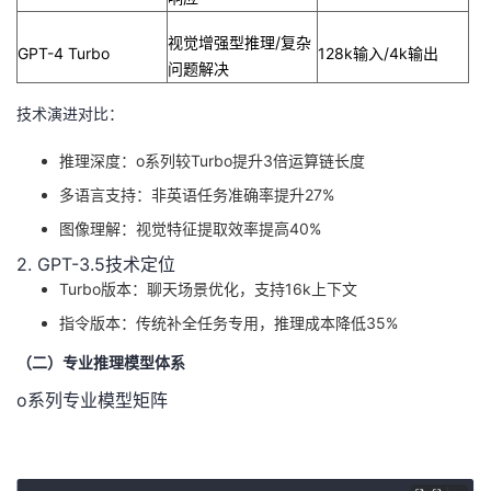
我
注
的
开
视觉增强型推理/复杂
GPT-4 Turbo
128k输入/4k输出
问题解决
的
Programs
发
技术演进对比
：
支
者
推理深度：o系列较Turbo提升3倍运算链长度
持
学
多语言支持：非英语任务准确率提升27%
图像理解：视觉特征提取效率提高40%
我
堂
2. GPT-3.5技术定位
Turbo版本：聊天场景优化，支持16k上下文
的
我
我
指令版本：传统补全任务专用，推理成本降低35%
技
的
的
我
（二）专业推理模型体系
术
云
o系列专业模型矩阵
课
的
我
支
声
程
认
的
我