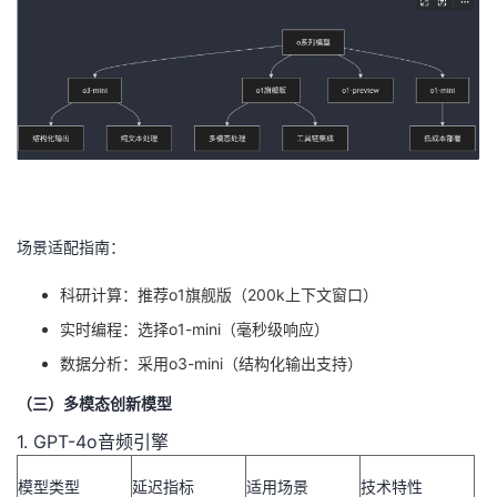
持
建
证
实
的
议
验
收
藏
场景适配指南：
科研计算：推荐o1旗舰版（200k上下文窗口）
实时编程：选择o1-mini（毫秒级响应）
数据分析：采用o3-mini（结构化输出支持）
（三）多模态创新模型
1. GPT-4o音频引擎
模型类型
延迟指标
适用场景
技术特性