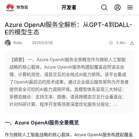
开发者
返
Azure OpenAI服务全解析：从GPT-4到DALL-
回
E的模型生态
Rolle
2025/03/26
3.4k+
举
报
【摘要】 一、Azure OpenAI服务全景概览作为微软人工智能
战略的核心载体，Azure OpenAI服务构建起覆盖自然语言处
个
理、计算机视觉、语音交互的全栈式AI能力矩阵。该平台集成
了OpenAI最前沿的技术成果，通过企业级云服务架构为开发者
我
人
提供安全可控的AI能力调用环境。其模型体系呈现三大特征：
多模态融合：支持文本、图像、语音跨模态交互行业垂直化：
的
主
针对科研计算、程序开发等场景深度优化服务分层化：...
开
页
一、Azure OpenAI服务全景概览
发
作为微软人工智能战略的核心载体，Azure OpenAI服务构建起覆盖