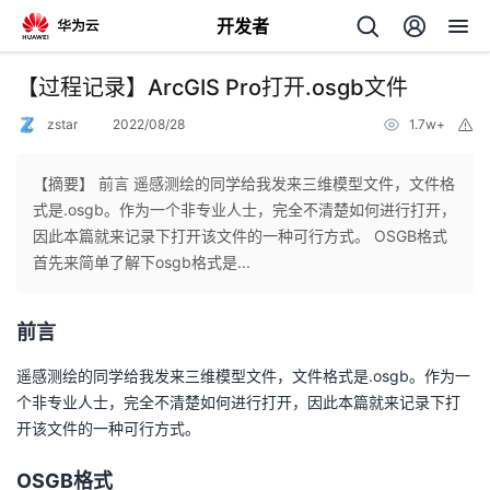
开发者
返
【过程记录】ArcGIS Pro打开.osgb文件
回
zstar
2022/08/28
1.7w+
举
报
【摘要】 前言 遥感测绘的同学给我发来三维模型文件，文件格
式是.osgb。作为一个非专业人士，完全不清楚如何进行打开，
因此本篇就来记录下打开该文件的一种可行方式。 OSGB格式
个
首先来简单了解下osgb格式是...
我
人
前言
的
主
遥感测绘的同学给我发来三维模型文件，文件格式是.osgb。作为一
个非专业人士，完全不清楚如何进行打开，因此本篇就来记录下打
开
页
开该文件的一种可行方式。
发
OSGB格式