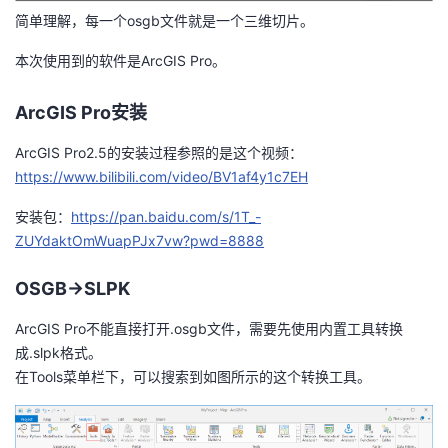
我
注
简单理解，每一个osgb文件就是一个三维切片。
的
开
本次使用到的软件是ArcGIS Pro。
的
Programs
发
ArcGIS Pro安装
支
者
ArcGIS Pro2.5的安装过程参照的是这个视频：
持
学
https://www.bilibili.com/video/BV1af4y1c7EH
安装包：
https://pan.baidu.com/s/1T_-
我
堂
ZUYdaktOmWuapPJx7vw?pwd=8888
的
我
我
OSGB->SLPK
技
的
的
我
ArcGIS Pro不能直接打开.osgb文件，需要先使用内置工具转换
成.slpk格式。
术
云
课
的
我
在Tools菜单栏下，可以搜索到如图所示的这个转换工具。
支
声
程
认
的
我