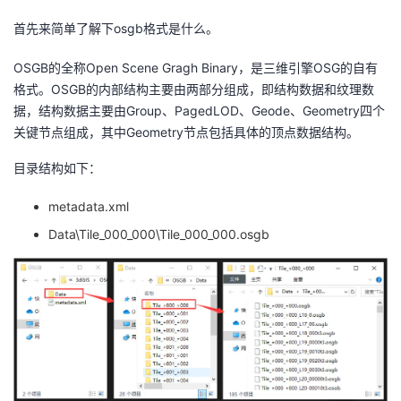
首先来简单了解下osgb格式是什么。
者
OSGB的全称Open Scene Gragh Binary，是三维引擎OSG的自有
我
格式。OSGB的内部结构主要由两部分组成，即结构数据和纹理数
据，结构数据主要由Group、PagedLOD、Geode、Geometry四个
的
我
关键节点组成，其中Geometry节点包括具体的顶点数据结构。
博
的
我
目录结构如下：
客
论
的
我
metadata.xml
Data\Tile_000_000\Tile_000_000.osgb
坛
圈
的
我
子
直
的
我
我
播
活
的
我
动
关
的