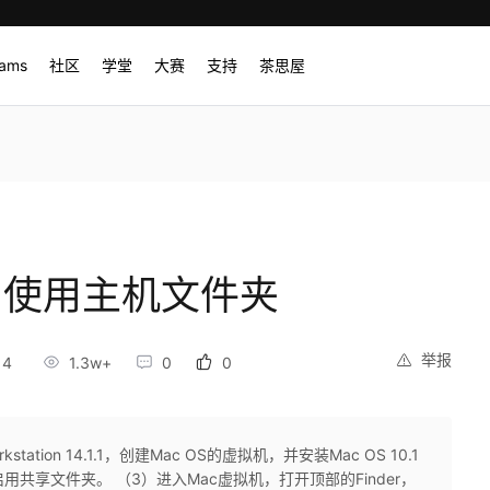
rams
社区
学堂
大赛
支持
茶思屋
中使用主机文件夹
举报
14
1.3w+
0
0
kstation 14.1.1，创建Mac OS的虚拟机，并安装Mac OS 10.1
2）启用共享文件夹。 （3）进入Mac虚拟机，打开顶部的Finder，