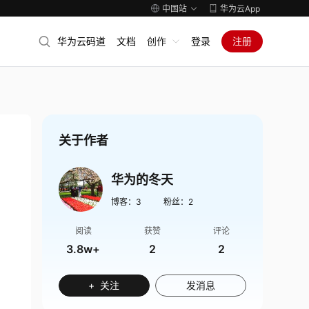
中国站
华为云App
华为云码道
文档
创作
登录
注册
关于作者
华为的冬天
博客：
3
粉丝：
2
阅读
获赞
评论
3.8w+
2
2
+ 关注
发消息