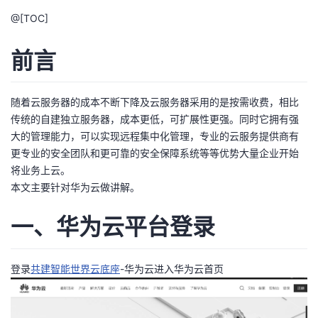
@[TOC]
者
前言
我
的
我
随着云服务器的成本不断下降及云服务器采用的是按需收费，相比
传统的自建独立服务器，成本更低，可扩展性更强。同时它拥有强
博
的
我
大的管理能力，可以实现远程集中化管理，专业的云服务提供商有
更专业的安全团队和更可靠的安全保障系统等等优势大量企业开始
客
论
的
我
将业务上云。
本文主要针对华为云做讲解。
坛
圈
的
我
一、华为云平台登录
子
直
的
我
我
播
活
的
登录
共建智能世界云底座
-华为云进入华为云首页
我
动
关
的