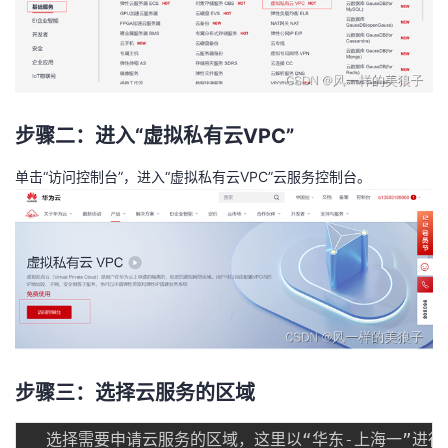
持
建
证
实
的
议
验
收
藏
步骤二：进入“虚拟私有云VPC”
单击“访问控制台”，进入“虚拟私有云VPC”云服务控制台。
步骤三：选择云服务的区域