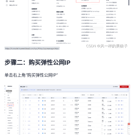
步骤二：购买弹性公网IP
单击右上角“购买弹性公网IP”