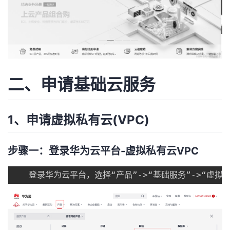
我
注
的
开
的
Programs
发
支
者
二、申请基础云服务
持
学
我
堂
1、申请虚拟私有云(VPC)
的
我
我
步骤一：登录华为云平台-虚拟私有云VPC
技
的
的
我
术
云
课
的
我
支
声
程
认
的
我