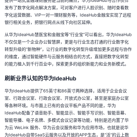
提供一站式金融理财服务是当前的痛点，华为IdeaHub与合作伙伴
发布了数字化网点解决方案，可对客户进行人脸识别、随时查看数
字化运营数据、VIP一对一理财服务等，IdeaHub金融宝实现了远程
银行相关业务，把银行网点从线下向社区延伸。
从华为IdeaHub慧医宝和金融宝等“行业宝”可以看出，华为IdeaHub
不仅仅是一个企业办公智慧屏，更是与行业生态打通的行业数字化
转型升级的“新物种”，让行业的数字化转型升级增加更多远程与协作
的维度，通过智能硬件与云服务相结合的方式，直接把数字化转型
的能力植入到千行百业中，探索更多的组织新能力和业务新模式。
刷新业界认知的华为IdeaHub
华为IdeaHub提供了65英寸和86英寸两种选择，适用于企业会议
室、行政会议室、行政会议室、开放式办公室，甚至是家庭办公室
等各种环境。与市面上已有的会议平板产品不同的是，华为
IdeaHub配备了语音助手、智能显示、智能手写识别、智能音幕、
智能导播、电子名牌、多模式会议记录等功能，特别是还内置了华
为云 WeLink 服务、华为云会议服务和华为应用市场，也就是说华
为IdeaHub自带SaaS云服务以及开放的APP生态，是“活”的云上数