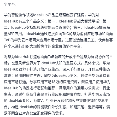
字平台。
华为智能协作领域IdeaHub产品总经理赵云轩强调，华为对
IdeaHub有三个产品定义：第一，IdeaHub是超大智慧平板；第
二，IdeaHub支持旗舰级智能云会议服务；第三，IdeaHub拥有海
量APP应用。IdeaHub通过连接面向ToC的华为消费应用市场和面向
ToB的华为云市场两大应用市场专区，进而创造连接员工、伙伴和客
户个人进行组织大规模协作的企业价值协同平台。
将华为IdeaHub打造成面向ToB领域的开放平台是华为智能协作的目
标，也是刷新业界对于IdeaHub认知的重要方式。具体来说，华为
IdeaHub致力于打造开放产业生态，深入千行百业，开辟三种生态
建设：通用的软件生态，即华为IdeaHub专区，通过与华为消费者
应用市场打通，分享应用市场18万的应用资源，聚焦用户使用华为
IdeaHub的场景进行适配和推荐，满足用户的通用办公需求；行业
生态，通过行业伙伴来聚合行业应用和解决方案，打造华为云市场
的IdeaHub专区，为ISV、行业开发伙伴和客户提供便捷的交易平
台；构建IdeaHub的智能硬件外设生态，如翻页笔、遥控器等，满
足不同企业对办公宝配套硬件的需求。