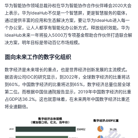
华为智能协作领域总裁孙权在华为智能协作合作伙伴峰会2020大会
我
注
的
开
上表示，华为IdeaHub不仅是一个智慧屏，更是智慧服务的载体，
通过提供丰富的应用和生态解决方案，要让华为IdeaHub进入每一
的
Programs
发
个办公室，让人人都享有智能化办公新方式，释放组织效能。华为
IdeaHub未来一年将投入5000万专项基金帮助合作伙伴打造联合解
支
者
决方案，明年目标是带动百亿市场规模。
持
学
面向未来工作的数字化组织
我
堂
数字经济是未来增长的重点，也是世界经济创新发展的主流模式。
据咨询公司IDC的研究显示，到2022年，全球数字经济的比重将达
的
我
我
到60%，中国数字经济的比重将达到65%，数字经济总量位居全球
第二位。而根据中国信通院报告显示，2019年中国数字经济的比重
技
的
的
我
占GDP达36.2%。这也就意味着，在未来两年中国数字经济比重还
将全速翻倍。
术
云
课
的
我
支
声
程
认
的
我