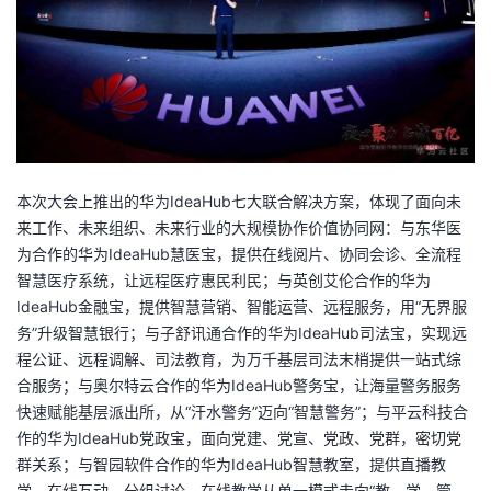
本次大会上推出的华为IdeaHub七大联合解决方案，体现了面向未
来工作、未来组织、未来行业的大规模协作价值协同网：与东华医
为合作的华为IdeaHub慧医宝，提供在线阅片、协同会诊、全流程
智慧医疗系统，让远程医疗惠民利民；与英创艾伦合作的华为
IdeaHub金融宝，提供智慧营销、智能运营、远程服务，用“无界服
务”升级智慧银行；与子舒讯通合作的华为IdeaHub司法宝，实现远
程公证、远程调解、司法教育，为万千基层司法末梢提供一站式综
合服务；与奥尔特云合作的华为IdeaHub警务宝，让海量警务服务
快速赋能基层派出所，从“汗水警务”迈向“智慧警务”；与平云科技合
作的华为IdeaHub党政宝，面向党建、党宣、党政、党群，密切党
群关系；与智园软件合作的华为IdeaHub智慧教室，提供直播教
学、在线互动、分组讨论，在线教学从单一模式走向“教、学、管、