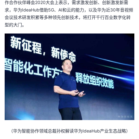
作合作伙伴峰会2020大会上表示，需求激发创新、创新激发新需
求，华为IdeaHub借助5G、AI和云的能力，以及华为近30年音视频
者
会议技术研发积累等多种领先创新技术，将打开千行百业数字化转
型的大门。
我
的
我
博
的
我
客
论
的
我
坛
圈
的
我
子
直
的
我
我
播
活
的
我
动
关
的
（华为智能协作领域总裁孙权解读华为IdeaHub产业生态战略）