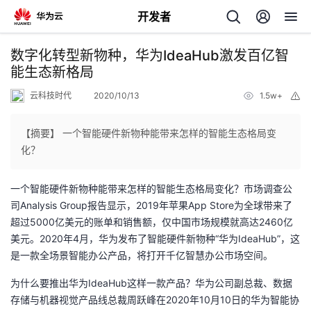
开发者
返
数字化转型新物种，华为IdeaHub激发百亿智
回
能生态新格局
云科技时代
2020/10/13
1.5w+
举
报
【摘要】 一个智能硬件新物种能带来怎样的智能生态格局变
化？
个
一个智能硬件新物种能带来怎样的智能生态格局变化？市场调查公
我
人
司Analysis Group报告显示，2019年苹果App Store为全球带来了
超过5000亿美元的账单和销售额，仅中国市场规模就高达2460亿
的
主
美元。2020年4月，华为发布了智能硬件新物种“华为IdeaHub”，这
是一款全场景智能办公产品，将打开千亿智慧办公市场空间。
开
页
为什么要推出华为IdeaHub这样一款产品？华为公司副总裁、数据
存储与机器视觉产品线总裁周跃峰在2020年10月10日的华为智能协
发