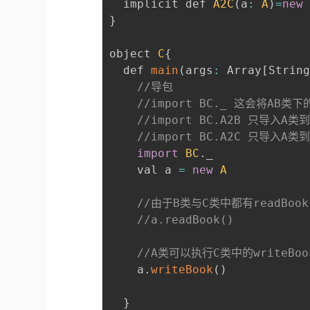
  implicit def 
A2C
(
a
:
A
)
=
new
}
object 
C
{
  def 
main
(
args
:
 Array
[
Strin
//导包
//import BC._ 这会将AB
//import BC.A2B 只导入
//import BC.A2C 只导入
import
BC
.
_

    val a 
=
new
A
//由于B类与C类中都有readB
//a.readBook()
//A类可以执行C类中的writeBoo
    a
.
writeBook
(
)
}