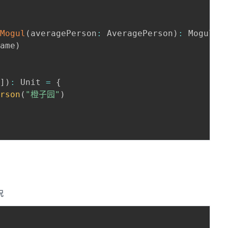
2Mogul
(
averagePerson
:
 AveragePerson
)
:
 Mogul 
=
name
)
g
]
)
:
 Unit 
=
{
erson
(
"橙子园"
)
况