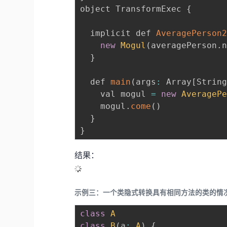
object TransformExec 
{
  implicit def 
AveragePerson
new
Mogul
(
averagePerson
.
}
  def 
main
(
args
:
 Array
[
Strin
    val mogul 
=
new
AverageP
    mogul
.
come
(
)
}
}
结果：
示例三：一个类隐式转换具有相同方法的类的情
class
A
class
B
(
a
:
A
)
{