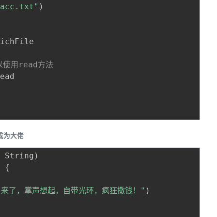
\acc.txt"
)
ichFile

以使用read方法
ead

成为大佬
:
 String
)
)
{
 来了，掌声想起，自带光环，疯狂撒钱！"
)