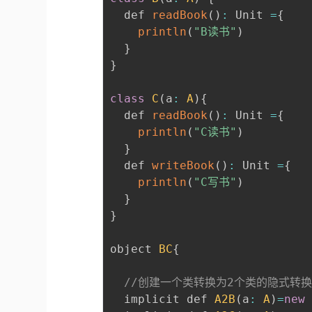
  def 
readBook
(
)
:
 Unit 
=
{
println
(
"B读书"
)
}
}
class
C
(
a
:
A
)
{
  def 
readBook
(
)
:
 Unit 
=
{
println
(
"C读书"
)
}
  def 
writeBook
(
)
:
 Unit 
=
{
println
(
"C写书"
)
}
}
object 
BC
{
//创建一个类转换为2个类的隐式转
  implicit def 
A2B
(
a
:
A
)
=
new