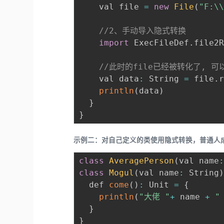
    val file 
=
new
File
(
"F:\
//2、手动导入隐式转换
import
 ExecFileDef
.
file2R
//此时的file已经被转化了, 可
    val data
:
 String 
=
 file
.
r
println
(
data
)
}
}
示例二：对自己定义的类使用隐式转换，普通人
class
AveragePerson
(
val name
class
Mogul
(
val name
:
 String
  def 
come
(
)
:
 Unit 
=
{
println
(
"大佬 "
+
 name 
+
"
}
}