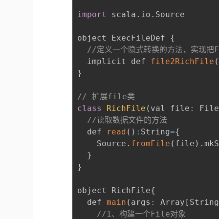
import
 scala
.
io
.
Source

object ExecFileDef 
{
//定义一个隐式转换的方法，实现把Fil
  implicit def 
file2RichFile
}
// 扩展file类
class
RichFile
(
val file
:
 Fil
//读取数据文件的方法
  def 
read
(
)
:
String
=
{
    Source
.
fromFile
(
file
)
.
mkS
}
}
object RichFile
{
  def 
main
(
args
:
 Array
[
Strin
//1、构建一个File对象