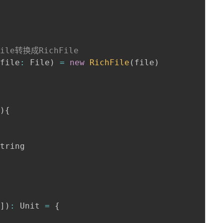
e转换成RichFile
(
file
:
 File
)
=
new
RichFile
(
file
)
e
)
{
tring

g
]
)
:
 Unit 
=
{