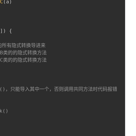
C
(
a
)
g
]
)
{
类下的所有隐式转换导进来
A类到B类的的隐式转换方法
A类到C类的的隐式转换方法
ook()，只能导入其中一个，否则调用共同方法时代码报错
k()