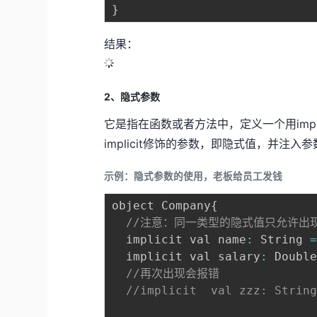
}
结果：
2、隐式参数
它是指在函数或者方法中，定义一个用impl
implicit修饰的参数，即隐式值，并注入
示例：隐式参数的使用，老板给员工发钱
object Company
{
//注意：同一类型的隐式值只允许出
  implicit val name
:
 String 
  implicit val salary
:
 Doubl
//再次出现会报错
//implicit  val zzz: Stri