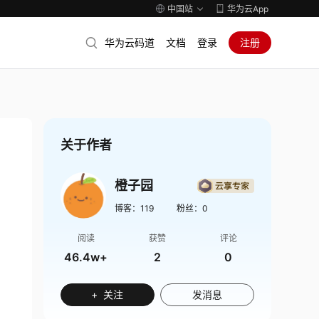
中国站
华为云App
华为云码道
文档
登录
注册
关于作者
橙子园
博客：
119
粉丝：
0
阅读
获赞
评论
46.4w+
2
0
+ 关注
发消息