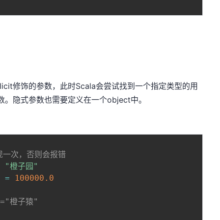
icit修饰的参数，此时Scala会尝试找到一个指定类型的用
参数。隐式参数也需要定义在一个object中。
现一次，否则会报错
=
"橙子园"
e 
=
100000.0
ng="橙子猿"