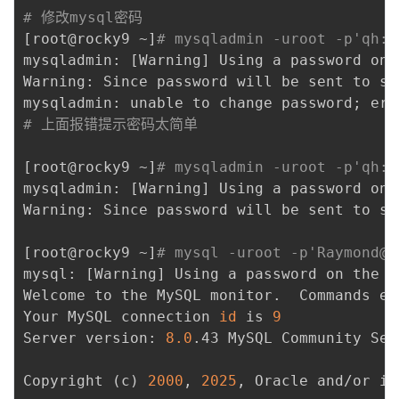
# 修改mysql密码
[
root@rocky9 ~
]
# mysqladmin -uroot -p'qh:/
mysqladmin: 
[
Warning
]
 Using a password on 
Warning: Since password will be sent to se
mysqladmin: unable to change password
;
 err
# 上面报错提示密码太简单
[
root@rocky9 ~
]
# mysqladmin -uroot -p'qh:/
mysqladmin: 
[
Warning
]
 Using a password on 
Warning: Since password will be sent to se
[
root@rocky9 ~
]
# mysql -uroot -p'Raymond@2
mysql: 
[
Warning
]
 Using a password on the 
c
Welcome to the MySQL monitor.  Commands en
Your MySQL connection 
id
 is 
9
Server version: 
8.0
.43 MySQL Community Ser
Copyright 
(
c
)
2000
, 
2025
, Oracle and/or it