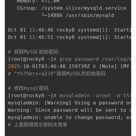
   Memory: 
431
.0M

   CGroup: /system.slice/mysqld.service

           └─14886 /usr/sbin/mysqld

Oct 01 
11
:46:46 rocky8 systemd
[
1
]
: Startin
Oct 01 
11
:46:51 rocky8 systemd
[
1
]
: Started
# 获取MySQL初始密码
[
root@rocky8 ~
]
# grep password /var/log/my
2025
-10-01T03:46:48.159739Z 
6
[
Note
]
[
MY-0
# "t%?%brs=q2J9"就是MySQL的初始密码
# 修改mysql密码
[
root@rocky8 ~
]
# mysqladmin -uroot -p't%?%
mysqladmin: 
[
Warning
]
 Using a password on 
Warning: Since password will be sent to se
mysqladmin: unable to change password
;
 err
# 上面报错提示密码太简单