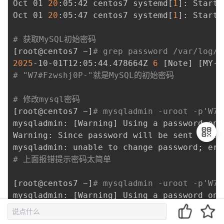
Oct 01 
20
:05:42 centos7 systemd
[
1
]
: Starti
Oct 01 
20
:05:47 centos7 systemd
[
1
]
: Starte
# 获取MySQL初始密码
[
root@centos7 ~
]
# grep password /var/log/m
2025
-10-01T12:05:44.478664Z 
6
[
Note
]
[
MY-0
# "W7#Fzwshj0P-"就是MySQL的初始密码
# 修改mysql密码
[
root@centos7 ~
]
# mysqladmin -uroot -p'W7#
mysqladmin: 
[
Warning
]
 Using a password on 
Warning: Since password will be sent to se
mysqladmin: unable to change password
;
 err
# 上面报错提示密码太简单
退
[
root@centos7 ~
]
# mysqladmin -uroot -p'W7#
出
登
mysqladmin: 
[
Warning
]
 Using a password on 
录
Warning: Since password will be sent to se