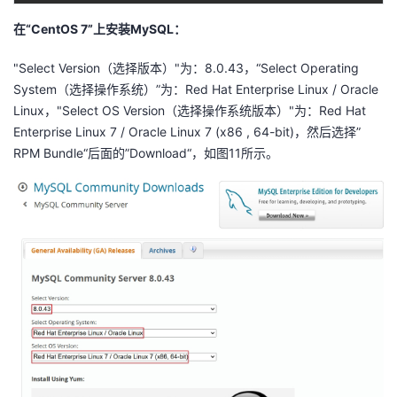
在“CentOS 7”上安装MySQL：
"Select Version（选择版本）"为：8.0.43，“Select Operating
System（选择操作系统）”为：Red Hat Enterprise Linux / Oracle
Linux，"Select OS Version（选择操作系统版本）"为：Red Hat
Enterprise Linux 7 / Oracle Linux 7 (x86 , 64-bit)，然后选择”
RPM Bundle“后面的”Download“，如图11所示。