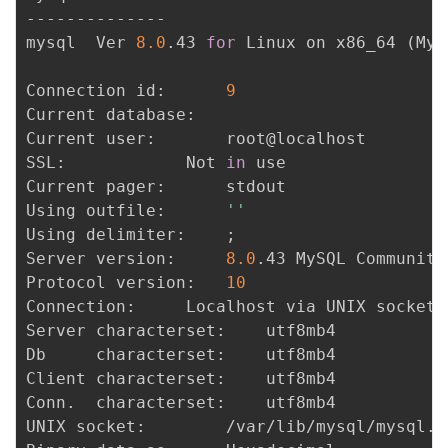
--------------

mysql  Ver 
8.0
.43 
for
 Linux on x86_64 
(
MyS
Connection id:		
9
Current database:	

Current user:		root@localhost

SSL:			Not 
in
 use

Current pager:		stdout

Using outfile:		
''
Using delimiter:	
;
Server version:		
8.0
.43 MySQL Community
Protocol version:	
10
Connection:		Localhost via UNIX socket

Server characterset:	utf8mb4

Db     characterset:	utf8mb4

Client characterset:	utf8mb4

Conn.  characterset:	utf8mb4

UNIX socket:		/var/lib/mysql/mysql.sock
