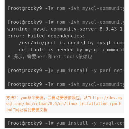
[
root@rocky9 ~
]
# rpm -ivh mysql-community-
[
root@rocky9 ~
]
# rpm -ivh mysql-community-
warning: mysql-community-server-8.0.43-1.e
error: Failed dependencies:

	/usr/bin/perl is needed by mysql-community-server-8.0.43-1.el9.x86_64

# 提示，需要perl和net-tools依赖包
[
root@rocky9 ~
]
# yum install -y perl net-t
[
root@rocky9 ~
]
# rpm -ivh mysql-community-
方法2：yum命令安装，会自动安装依赖包，从”https://dev.my
sql.com/doc/refman/8.0/en/linux-installation-rpm.h
tml“网址看到安装文档
[
root@rocky9 ~
]
# yum install -y mysql-comm