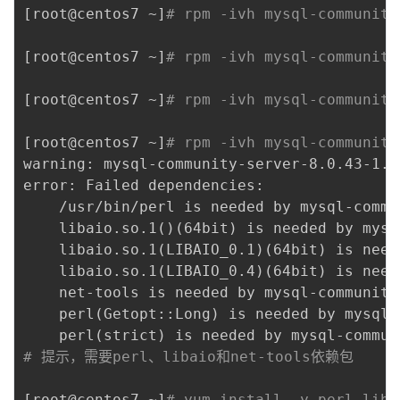
[
root@centos7 ~
]
# rpm -ivh mysql-community
[
root@centos7 ~
]
# rpm -ivh mysql-community
[
root@centos7 ~
]
# rpm -ivh mysql-community
[
root@centos7 ~
]
# rpm -ivh mysql-community
warning: mysql-community-server-8.0.43-1.e
error: Failed dependencies:

	/usr/bin/perl is needed by mysql-community-server-8.0.43-1.el7.x86_64

	libaio.so.1
(
)
(
64bit
)
 is needed by mysq
	libaio.so.1
(
LIBAIO_0.1
)
(
64bit
)
 is need
	libaio.so.1
(
LIBAIO_0.4
)
(
64bit
)
 is need
	net-tools is needed by mysql-community-server-8.0.43-1.el7.x86_64

	perl
(
Getopt::Long
)
 is needed by mysql-
	perl
(
strict
)
# 提示，需要perl、libaio和net-tools依赖包
[
root@centos7 ~
]
# yum install -y perl liba