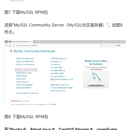
我
注
的
开
图7 下载MySQL RPM包
的
Programs
发
选择“MySQL Community Server（MySQL社区服务器）”，如图8
所示。
支
者
持
学
我
堂
的
我
我
技
的
的
我
术
云
课
的
我
图8 下载MySQL RPM包
支
声
程
认
的
我
在“Rocky 9、AlmaLinux 9、CentOS Stream 9、openEuler