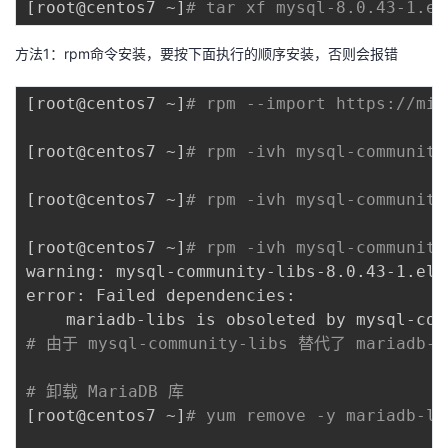
[
root@centos7 ~
]
# tar xf mysql-8.0.43-1.el
方法1：rpm命令安装，要按下面执行的顺序安装，否则会报错
[
root@centos7 ~
]
# rpm --import https://mir
[
root@centos7 ~
]
# rpm -ivh mysql-community
[
root@centos7 ~
]
# rpm -ivh mysql-community
[
root@centos7 ~
]
# rpm -ivh mysql-community
warning: mysql-community-libs-8.0.43-1.el7
error: Failed dependencies:

# 由于 mysql-community-libs 替代了 maria
# 卸载 MariaDB 库
[
root@centos7 ~
]
# yum remove -y mariadb-li