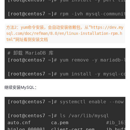
[
root@centos7 ~
]
# rpm -ivh mysql-community
方法2：yum命令安装，会自动安装依赖包，从”https://dev.my
sql.com/doc/refman/8.0/en/linux-installation-rpm.h
tml“网址看到安装文档
# 卸载 MariaDB 库
[
root@centos7 ~
]
# yum remove -y mariadb-li
[
root@centos7 ~
]
# yum install -y mysql-com
继续安装MySQL：
[
root@centos7 ~
]
# systemctl enable --now m
[
root@centos7 ~
]
# ls /var/lib/mysql
auto.cnf       ca.pem             
#ib_1638
binlog.000001  client-cert.pem    ib_buffe