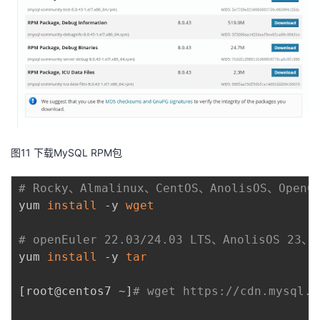
图11 下载MySQL RPM包
# Rocky、Almalinux、CentOS、AnolisOS、Ope
yum 
install
 -y 
wget
# openEuler 22.03/24.03 LTS、AnolisOS 2
yum 
install
 -y 
tar
[
root@centos7 ~
]
# wget https://cdn.mysql.c