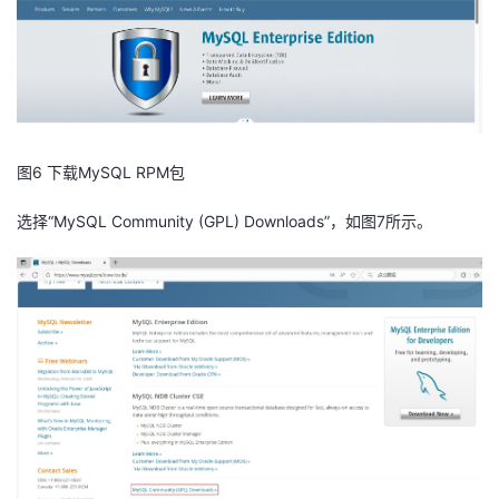
者
我
的
我
图6 下载MySQL RPM包
博
的
我
选择“MySQL Community (GPL) Downloads”，如图7所示。
客
论
的
我
坛
圈
的
我
子
直
的
我
我
播
活
的
我
动
关
的