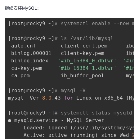
继续安装MySQL：
[
root@rocky9 ~
]
# systemctl enable --now my
[
root@rocky9 ~
]
# ls /var/lib/mysql
 auto.cnf        client-cert.pem      ibda
 binlog.000001   client-key.pem       ibtm
 binlog.index   
'#ib_16384_0.dblwr'
'#inn
 ca-key.pem     
'#ib_16384_1.dblwr'
'#inn
 ca.pem          ib_buffer_pool       mysq
[
root@rocky9 ~
]
# mysql -V
mysql  Ver 
8.0
.43 
for
 Linux on x86_64 
(
MyS
[
root@rocky9 ~
]
# systemctl status mysqld
● mysqld.service - MySQL Server

     Loaded: loaded 
(
/usr/lib/systemd/syst
     Active: active 
(
running
)
 since Wed 
20