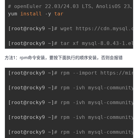
# openEuler 22.03/24.03 LTS、AnolisOS 2
yum 
install
 -y 
tar
[
root@rocky9 ~
]
# wget https://cdn.mysql.co
[
root@rocky9 ~
]
# tar xf mysql-8.0.43-1.el9
方法1：rpm命令安装，要按下面执行的顺序安装，否则会报错
[
root@rocky9 ~
]
# rpm --import https://mirr
[
root@rocky9 ~
]
# rpm -ivh mysql-community-
[
root@rocky9 ~
]
# rpm -ivh mysql-community-
[
root@rocky9 ~
]
# rpm -ivh mysql-community-
[
root@rocky9 ~
]
# rpm -ivh mysql-community-