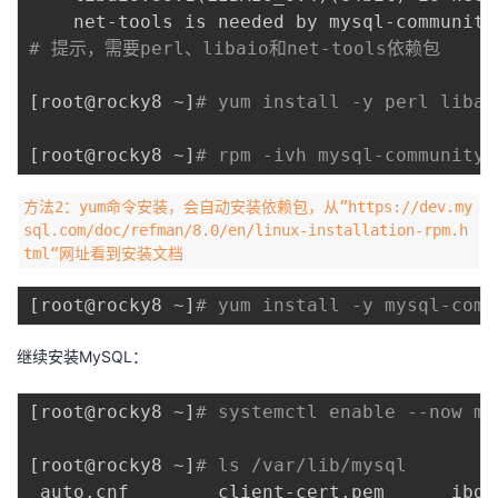
# 提示，需要perl、libaio和net-tools依赖包
[
root@rocky8 ~
]
# yum install -y perl libai
[
root@rocky8 ~
]
# rpm -ivh mysql-community-
方法2：yum命令安装，会自动安装依赖包，从”https://dev.my
sql.com/doc/refman/8.0/en/linux-installation-rpm.h
tml“网址看到安装文档
[
root@rocky8 ~
]
# yum install -y mysql-comm
继续安装MySQL：
[
root@rocky8 ~
]
# systemctl enable --now my
[
root@rocky8 ~
]
# ls /var/lib/mysql
 auto.cnf        client-cert.pem      ibda