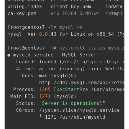
binlog.index   client-key.pem     ibdata1 
ca-key.pem     
#ib_16384_0.dblwr  ibtmp1  
[
root@centos7 ~
]
# mysql -V
mysql  Ver 
8.0
.43 
for
 Linux on x86_64 
(
MyS
[
root@centos7 ~
]
# systemctl status mysqld
● mysqld.service - MySQL Server

   Loaded: loaded 
(
/usr/lib/systemd/system
   Active: active 
(
running
)
 since Wed 
2025
     Docs: man:mysqld
(
8
)
           http://dev.mysql.com/doc/refman
  Process: 
1205
ExecStartPre
=
/usr/bin/mysq
 Main PID: 
1271
(
mysqld
)
   Status: 
"Server is operational"
   CGroup: /system.slice/mysqld.service

           └─1271 /usr/sbin/mysqld
