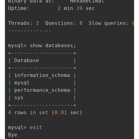
Binary data as:		Hexadecimal

Uptime:			
2
 min 
19
 sec

Threads: 
2
  Questions: 
8
  Slow queries: 
0
 
--------------

mysql
>
 show databases
;
|
 Database           
|
|
 information_schema 
|
|
 mysql              
|
|
 performance_schema 
|
|
 sys                
|
4
 rows 
in
set
(
0.01
 sec
)
mysql
>
exit