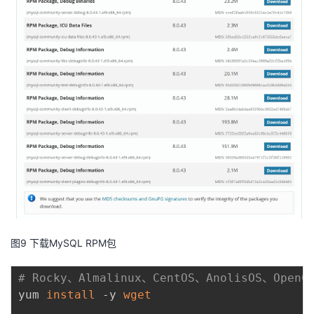
图9 下载MySQL RPM包
# Rocky、Almalinux、CentOS、AnolisOS、Ope
yum 
install
 -y 
wget