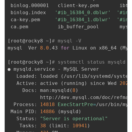
 binlog.000001   client-key.pem       ibtm
 binlog.index   
'#ib_16384_0.dblwr'
'#inn
 ca-key.pem     
'#ib_16384_1.dblwr'
'#inn
 ca.pem          ib_buffer_pool       mysq
[
root@rocky8 ~
]
# mysql -V
mysql  Ver 
8.0
.43 
for
 Linux on x86_64 
(
MyS
[
root@rocky8 ~
]
# systemctl status mysqld
● mysqld.service - MySQL Server

   Loaded: loaded 
(
/usr/lib/systemd/system
   Active: active 
(
running
)
 since Wed 
2025
     Docs: man:mysqld
(
8
)
           http://dev.mysql.com/doc/refman
  Process: 
14818
ExecStartPre
=
/usr/bin/mys
 Main PID: 
14886
(
mysqld
)
   Status: 
"Server is operational"
    Tasks: 
38
(
limit: 
10941
)