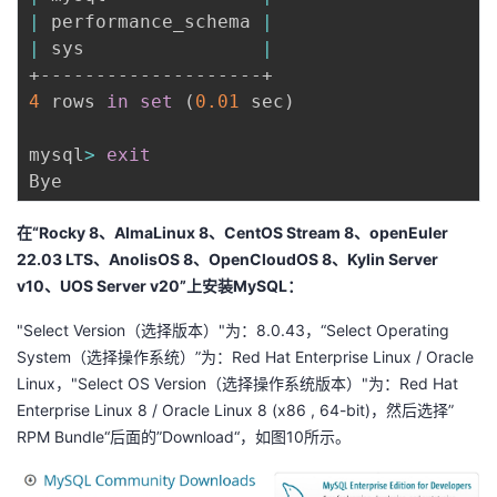
|
 performance_schema 
|
|
 sys                
|
4
 rows 
in
set
(
0.01
 sec
)
mysql
>
exit
在“Rocky 8、AlmaLinux 8、CentOS Stream 8、openEuler
22.03 LTS、AnolisOS 8、OpenCloudOS 8、Kylin Server
v10、UOS Server v20”上安装MySQL：
"Select Version（选择版本）"为：8.0.43，“Select Operating
System（选择操作系统）”为：Red Hat Enterprise Linux / Oracle
Linux，"Select OS Version（选择操作系统版本）"为：Red Hat
Enterprise Linux 8 / Oracle Linux 8 (x86 , 64-bit)，然后选择”
RPM Bundle“后面的”Download“，如图10所示。