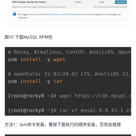
图10 下载MySQL RPM包
# Rocky、Almalinux、CentOS、AnolisOS、Ope
yum 
install
 -y 
wget
# openEuler 22.03/24.03 LTS、AnolisOS 2
yum 
install
 -y 
tar
[
root@rocky8 ~
]
# wget https://cdn.mysql.co
[
root@rocky8 ~
]
# tar xf mysql-8.0.43-1.el8
方法1：rpm命令安装，要按下面执行的顺序安装，否则会报错