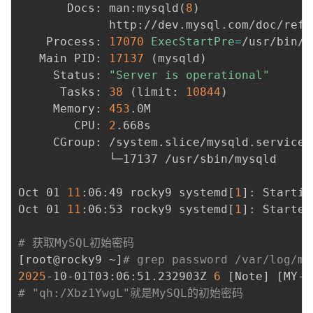
       Docs: man:mysqld
(
8
)
             http://dev.mysql.com/doc/refm
    Process: 
17070
ExecStartPre
=
/usr/bin/m
   Main PID: 
17137
(
mysqld
)
     Status: 
"Server is operational"
      Tasks: 
38
(
limit: 
10844
)
     Memory: 
453
.0M

        CPU: 
2
.668s

     CGroup: /system.slice/mysqld.service

             └─17137 /usr/sbin/mysqld

Oct 01 
11
:06:49 rocky9 systemd
[
1
]
: Startin
Oct 01 
11
:06:53 rocky9 systemd
[
1
]
: Started
# 获取MySQL初始密码
[
root@rocky9 ~
]
# grep password /var/log/my
2025
-10-01T03:06:51.232903Z 
6
[
Note
]
[
MY-0
# "qh:/Xbz1YwgL"就是MySQL的初始密码