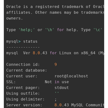
Oracle is a registered trademark of Oracle
affiliates. Other names may be trademarks 
owners.

Type 
'help;'
 or 
'\h'
for
 help. Type 
'\c'
 t
mysql
>
 status

--------------

mysql  Ver 
8.0
.43 
for
 Linux on x86_64 
(
MyS
Connection id:		
9
Current database:	

Current user:		root@localhost

SSL:			Not 
in
 use

Current pager:		stdout

Using outfile:		
''
Using delimiter:	
;
Server version:		
8.0
.43 MySQL Community