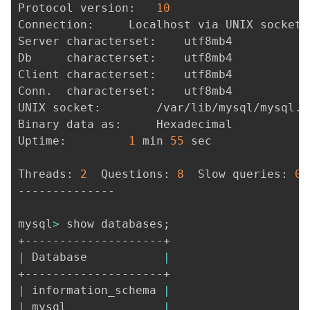
Protocol version:	
10
Connection:		Localhost via UNIX socket

Server characterset:	utf8mb4

Db     characterset:	utf8mb4

Client characterset:	utf8mb4

Conn.  characterset:	utf8mb4

UNIX socket:		/var/lib/mysql/mysql.sock

Binary data as:		Hexadecimal

Uptime:			
1
 min 
55
 sec

Threads: 
2
  Questions: 
8
  Slow queries: 
0
 
--------------

mysql
>
 show databases
;
|
 Database           
|
|
 information_schema 
|
|
 mysql              
|