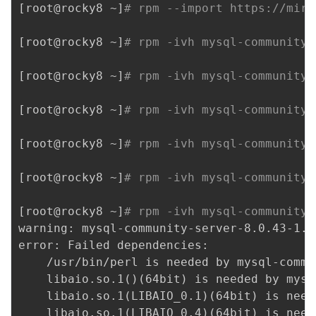
[
root@rocky8 ~
]
# rpm --import https://mirr
[
root@rocky8 ~
]
# rpm -ivh mysql-community-
[
root@rocky8 ~
]
# rpm -ivh mysql-community-
[
root@rocky8 ~
]
# rpm -ivh mysql-community-
[
root@rocky8 ~
]
# rpm -ivh mysql-community-
[
root@rocky8 ~
]
# rpm -ivh mysql-community-
[
root@rocky8 ~
]
# rpm -ivh mysql-community-
warning: mysql-community-server-8.0.43-1.e
error: Failed dependencies:

	/usr/bin/perl is needed by mysql-community-server-8.0.43-1.el8.x86_64

	libaio.so.1
(
)
(
64bit
)
 is needed by mysq
	libaio.so.1
(
LIBAIO_0.1
)
(
64bit
)
 is need
	libaio.so.1
(
LIBAIO_0.4
)
(
64bit
)
 is need