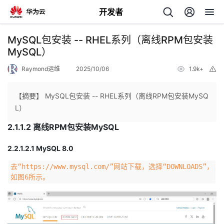
开发者
返
MySQL包安装 -- RHEL系列（离线RPM包安装
回
MySQL）
Raymond运维
2025/10/06
1.9k+
举
报
【摘要】 MySQL包安装 -- RHEL系列（离线RPM包安装MySQ
L）
个
2.1.1.2 离线RPM包安装MySQL
我
人
2.2.1.2.1 MySQL 8.0
去“https://www.mysql.com/”网站下载，选择“DOWNLOADS”，
的
主
如图6所示。
开
页
发