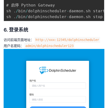
# 启停 Python Gateway 

sh 
.
/
bin
/
dolphinscheduler
-
daemon
.
sh start 
sh 
.
/
bin
/
dolphinscheduler
-
daemon
.
sh stop p
6. 登录系统
访问前端页面地址：
http://xxx:12345/dolphinscheduler
用户名密码：
admin/dolphinscheduler123