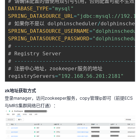
DATABASE_TYPE
=
"mysql"
SPRING_DATASOURCE_URL
=
"jdbc:mysql://192.16
# 如果你不是以 dolphinscheduler
/
SPRING_DATASOURCE_USERNAME
=
"dolphinschedul
SPRING_DATASOURCE_PASSWORD
=
"dolphinschedul
# 
--
--
--
--
--
--
--
--
--
--
--
--
--
--
--
--
--
--
--
--
# Registry Server 

# 
--
--
--
--
--
--
--
--
--
--
--
--
--
--
--
--
--
--
--
--
# 注册中心地址，zookeeper服务的地址 

registryServers
=
"192.168.56.201:2181"
zk地址获取方式
登录manager，访问zookeeper服务，copy管理ip即可（前提ECS
与MRS集群网络已打通）：