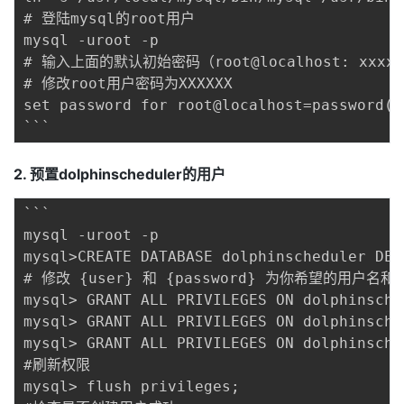
# 登陆mysql的root用户 

mysql -uroot -p 

# 输入上面的默认初始密码（root@localhost: xxxxx
# 修改root用户密码为XXXXXX 

set password for root@localhost=password("X
2. 预置dolphinscheduler的用户
```

mysql -uroot -p 

mysql>CREATE DATABASE dolphinscheduler DEF
# 修改 {user} 和 {password} 为你希望的用户名和密
mysql> GRANT ALL PRIVILEGES ON dolphinsche
mysql> GRANT ALL PRIVILEGES ON dolphinsche
mysql> GRANT ALL PRIVILEGES ON dolphinsche
#刷新权限 

mysql> flush privileges; 
