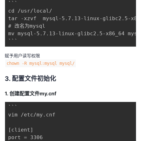
持
建
```

证
实
的
cd /usr/local/ 

议
tar -xzvf  mysql-5.7.13-linux-glibc2.5-x86_
验
收
# 改名为mysql 

mv mysql-5.7.13-linux-glibc2.5-x86_64 mysql
藏
赋予用户读写权限
chown -R mysql:mysql mysql/
3. 配置文件初始化
1. 创建配置文件my.cnf
```

vim /etc/my.cnf

[client] 

port = 3306 
