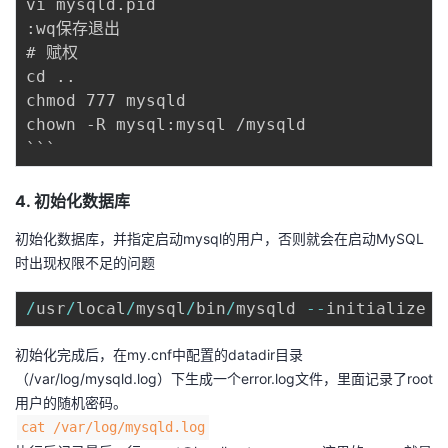
vi mysqld.pid 

:wq保存退出 

# 赋权 

cd .. 

chmod 777 mysqld 

chown -R mysql:mysql /mysqld

4. 初始化数据库
初始化数据库，并指定启动mysql的用户，否则就会在启动MySQL
时出现权限不足的问题
/
usr
/
local
/
mysql
/
bin
/
mysqld 
--
initialize 
-
初始化完成后，在my.cnf中配置的datadir目录
（/var/log/mysqld.log）下生成一个error.log文件，里面记录了root
用户的随机密码。
cat /var/log/mysqld.log