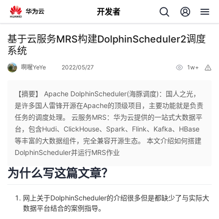
开发者
返
基于云服务MRS构建DolphinScheduler2调度
回
系统
啊喔YeYe
2022/05/27
1w+
举
报
【摘要】 Apache DolphinScheduler(海豚调度)：国人之光，
是许多国人雷锋开源在Apache的顶级项目，主要功能就是负责
个
任务的调度处理。 云服务MRS：华为云提供的一站式大数据平
台，包含Hudi、ClickHouse、Spark、Flink、Kafka、HBase
我
人
等丰富的大数据组件，完全兼容开源生态。 本文介绍如何搭建
DolphinScheduler并运行MRS作业
的
主
为什么写这篇文章？
开
页
网上关于DolphinScheduler的介绍很多但是都缺少了与实际大
数据平台结合的案例指导。
发