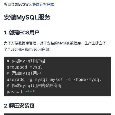
参见登录ECS安装
集群外客户端
我
注
的
开
安装MySQL服务
的
Programs
发
支
者
1. 创建ECS用户
持
为了方便数据库管理，对于安装的MySQL数据库，生产上建立了一
学
个mysql用户和mysql用户组：
我
堂
# 添加mysql用户组 

groupadd mysql 

的
我
我
# 添加mysql用户 

useradd 
-
g mysql mysql 
-
d 
/
home
/
mysql 

技
的
的
我
# 修改mysql用户的登陆密码 

passwd 
**
**
术
云
课
的
我
2.解压安装包
支
声
程
认
的
我