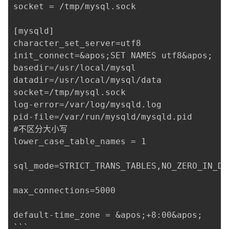
socket = /tmp/mysql.sock 

[mysqld] 

character_set_server=utf8 

init_connect=&apos;SET NAMES utf8&apos; 

basedir=/usr/local/mysql 

datadir=/usr/local/mysql/data 

socket=/tmp/mysql.sock 

log-error=/var/log/mysqld.log 

pid-file=/var/run/mysqld/mysqld.pid 

#不区分大小写 

lower_case_table_names = 1 

sql_mode=STRICT_TRANS_TABLES,NO_ZERO_IN_DA
max_connections=5000 

default-time_zone = &apos;+8:00&apos;
