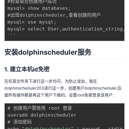
#检查是否创建用户成功 

mysql> show databases; 

#出现dolphinscheduler,查看创建的用户 

mysql> use mysql; 

mysql> select User,authentication_string,H
安装dolphinscheduler服务
1. 建立本机id免密
在任意文件夹下进行这一步均可，为防止误会，我在
dolphinscheduler203进行这一步，创建用户dolphinscheduler,后
面所有操作都是再这个用户下做的。设置root免密登录该用户：
# 创建用户需使用 root 登录

useradd dolphinscheduler 

# 添加密码 

echo 
"dolphinscheduler"
|
 passwd 
--
stdin d