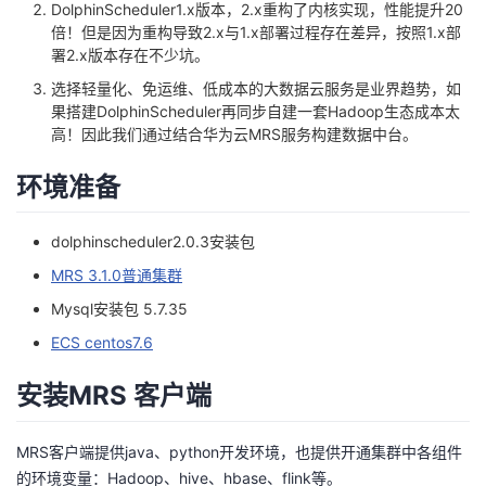
DolphinScheduler1.x版本，2.x重构了内核实现，性能提升20
倍！但是因为重构导致2.x与1.x部署过程存在差异，按照1.x部
者
署2.x版本存在不少坑。
选择轻量化、免运维、低成本的大数据云服务是业界趋势，如
我
果搭建DolphinScheduler再同步自建一套Hadoop生态成本太
高！因此我们通过结合华为云MRS服务构建数据中台。
的
我
环境准备
博
的
我
dolphinscheduler2.0.3安装包
客
论
的
我
MRS 3.1.0普通集群
坛
圈
的
我
Mysql安装包 5.7.35
ECS centos7.6
子
直
的
我
安装MRS 客户端
我
播
活
的
MRS客户端提供java、python开发环境，也提供开通集群中各组件
我
动
关
的
的环境变量：Hadoop、hive、hbase、flink等。