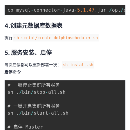
cp mysql
-
connector
-
java
-
5.1
.47
.
jar 
/
opt
/
do
4.创建元数据库数据表
执行
sh script/create-dolphinscheduler.sh
5. 服务安装、启停
每次启停都可以重新部署一次：
sh install.sh
启停命令
# 一键停止集群所有服务 

sh 
.
/
bin
/
stop
-
all
.
sh 

# 一键开启集群所有服务 

sh 
.
/
bin
/
start
-
all
.
sh 

# 启停 Master 
