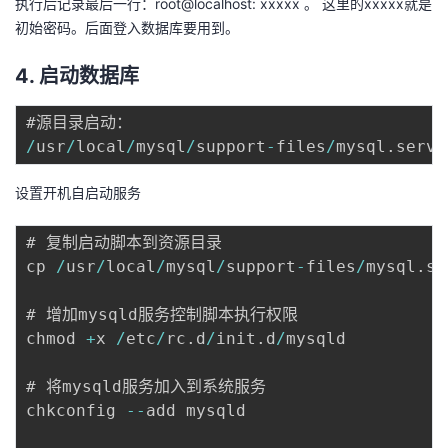
执行后记录最后一行：root@localhost: xxxxx 。 这里的xxxxx就是
初始密码。后面登入数据库要用到。
4. 启动数据库
/
usr
/
local
/
mysql
/
support
-
files
/
mysql
.
设置开机自启动服务
# 复制启动脚本到资源目录 

cp 
/
usr
/
local
/
mysql
/
support
-
files
/
mysql
.
se
# 增加mysqld服务控制脚本执行权限 

chmod 
+
x 
/
etc
/
rc
.
d
/
init
.
d
/
mysqld 

# 将mysqld服务加入到系统服务 

chkconfig 
--
add mysqld 
