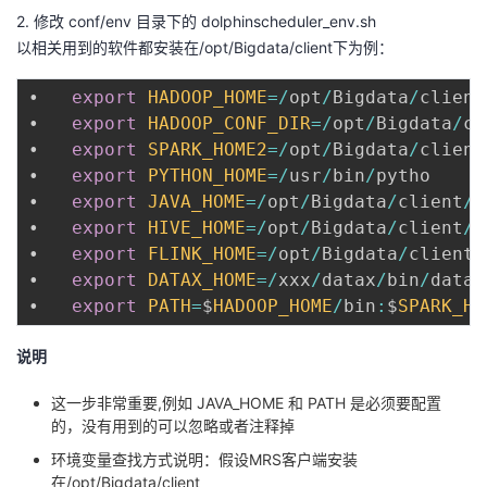
2. 修改 conf/env 目录下的 dolphinscheduler_env.sh
以相关用到的软件都安装在/opt/Bigdata/client下为例：
•	
export
HADOOP_HOME
=
/
opt
/
Bigdata
/
client
•	
export
HADOOP_CONF_DIR
=
/
opt
/
Bigdata
/
cl
•	
export
SPARK_HOME2
=
/
opt
/
Bigdata
/
client
•	
export
PYTHON_HOME
=
/
usr
/
bin
/
pytho

•	
export
JAVA_HOME
=
/
opt
/
Bigdata
/
client
/
J
•	
export
HIVE_HOME
=
/
opt
/
Bigdata
/
client
/
H
•	
export
FLINK_HOME
=
/
opt
/
Bigdata
/
client
/
•	
export
DATAX_HOME
=
/
xxx
/
datax
/
bin
/
datax
•	
export
PATH
=
$
HADOOP_HOME
/
bin
:
$
SPARK_HO
说明
这一步非常重要,例如 JAVA_HOME 和 PATH 是必须要配置
的，没有用到的可以忽略或者注释掉
环境变量查找方式说明：假设MRS客户端安装
在/opt/Bigdata/client