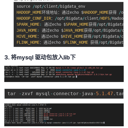
source 
/
opt
/
client
/
HADOOP_HOME
环境地址：通过echo $
HADOOP_HOME
获得 
/
opt
HADOOP_CONF_DIR
：
/
opt
/
Bigdata
/
client
/
HDFS
/
SPARK_HOME
:
 通过echo $
SPARK_HOME
获得
/
opt
/
Bigdata
/
JAVA_HOME
:
 通过echo $
JAVA_HOME
获得
/
opt
/
Bigdata
/
cl
HIVE_HOME
：通过echo $
HIVE_HOME
获得
/
opt
/
Bigdata
/
cli
FLINK_HOME
：通过echo $
FLINK_HOME
 获得
/
opt
/
Bigdata
/
3. 将mysql 驱动包放入lib下
tar 
-
zxvf mysql
-
connector
-
java
-
5.1
.47
.
tar
.