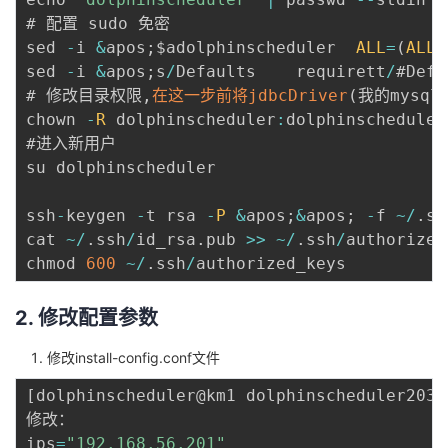
# 配置 sudo 免密 

sed 
-
i 
&
apos
;
$adolphinscheduler  
ALL
=
(
ALL
)
sed 
-
i 
&
apos
;
s
/
Defaults    requirett
/
#Defa
# 修改目录权限
,
在这一步前将jdbcDriver
(
我的mysql
chown 
-
R
 dolphinscheduler
:
dolphinscheduler
#进入新用户 

su dolphinscheduler 

ssh
-
keygen 
-
t rsa 
-
P
&
apos
;
&
apos
;
-
f 
~
/
.
ss
cat 
~
/
.
ssh
/
id_rsa
.
pub 
>>
~
/
.
ssh
/
authorized
chmod 
600
~
/
.
ssh
/
2. 修改配置参数
修改install-config.conf文件
[
dolphinscheduler@km1 dolphinscheduler203
]
修改： 

ips
=
"192.168.56.201"