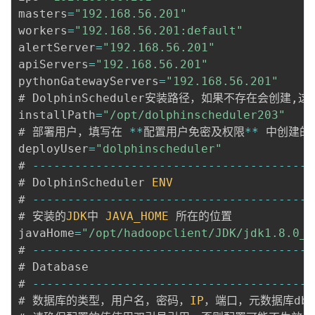
masters
=
"192.168.56.201"
workers
=
"192.168.56.201:default"
alertServer
=
"192.168.56.201"
apiServers
=
"192.168.56.201"
pythonGatewayServers
=
"192.168.56.201"
# DolphinScheduler安装路径，如果不存在会创建
,
这
installPath
=
"/opt/dolphinscheduler203"
# 部署用户，填写在 
**
配置用户免密及权限
**
 中创建的用
deployUser
=
"dolphinscheduler"
# 
--
--
--
--
--
--
--
--
--
--
--
--
--
--
--
--
--
--
--
--
# DolphinScheduler 
ENV
# 
--
--
--
--
--
--
--
--
--
--
--
--
--
--
--
--
--
--
--
--
# 安装的
JDK
中 
JAVA_HOME
 所在的位置 

javaHome
=
"/opt/hadoopclient/JDK/jdk1.8.0_2
# 
--
--
--
--
--
--
--
--
--
--
--
--
--
--
--
--
--
--
--
--
# Database 

# 
--
--
--
--
--
--
--
--
--
--
--
--
--
--
--
--
--
--
--
--
# 数据库的类型，用户名，密码，
IP
，端口，元数据库db