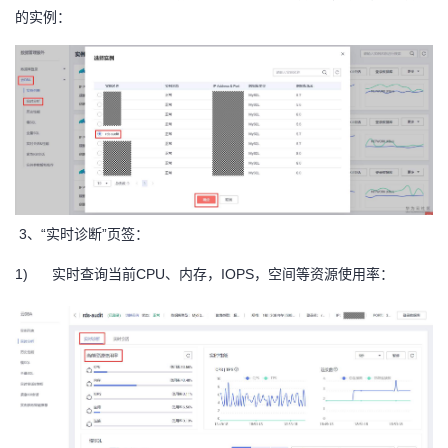
持
建
证
实
的
的实例：
议
验
收
藏
3、“实时诊断”页签：
1) 实时查询当前CPU、内存，IOPS，空间等资源使用率：