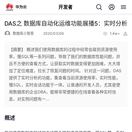
开发者
返
DAS之 数据库自动化运维功能展播5：实时分析
回
数据库小管家
2020/03/06
1.4w+
举
报
【摘要】 概述我们使用数据库的过程中经常会碰到资源使用
率，慢SQL等一系列问题，导致了我们的数据库性能问题，并
且不方便的查看方式，让获取实时数据变得更加困难，大大增
个
加了定位难度，拉长了恢复问题的时间。 针对这一问题，DAS
提供了实时分析的功能，集查看当前资源使用率，实时性能，
我
人
慢SQL，实时会话功能于一体，让普通的开发人员，尤其是使
用数据库的企业DBA，能够非常便捷的在线查看各种实时信
的
主
息，对实例问题有一...
开
页
概述
发