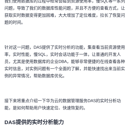
我们使用数据库的过程中经常会碰到资源使用率，慢SQL等一系列
问题，导致了我们的数据库性能问题，并且不方便的查看方式，让
者
获取实时数据变得更加困难，大大增加了定位难度，拉长了恢复问
题的时间。
我
的
我
针对这一问题，DAS提供了实时分析的功能，集查看当前资源使用
博
的
我
率，实时性能，慢SQL，实时会话功能于一体，让普通的开发人
员，尤其是使用数据库的企业DBA，能够非常便捷的在线查看各种
客
论
的
我
实时信息，对实例问题有一个全面的了解，并能快速找出来当前实
例的异常情况，帮助数据库优化。
坛
圈
的
我
子
直
的
我
接下来将重点介绍一下华为云的数据管理服务DAS的实时分析功
能，是如何帮助用户快速定位、快速恢复的。
我
播
活
的
DAS提供的实时分析能力
我
动
关
的