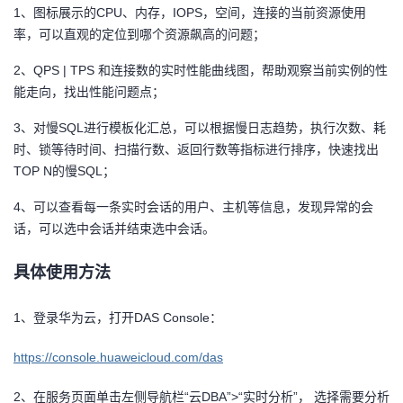
1、图标展示的CPU、内存，IOPS，空间，连接的当前资源使用
我
注
的
开
率，可以直观的定位到哪个资源飙高的问题；
的
Programs
发
2、QPS | TPS 和连接数的实时性能曲线图，帮助观察当前实例的性
能走向，找出性能问题点；
支
者
3、对慢SQL进行模板化汇总，可以根据慢日志趋势，执行次数、耗
时、锁等待时间、扫描行数、返回行数等指标进行排序，快速找出
持
学
TOP N的慢SQL；
我
堂
4、可以查看每一条实时会话的用户、主机等信息，发现异常的会
话，可以选中会话并结束选中会话。
的
我
我
具体使用方法
技
的
的
我
1、登录华为云，打开DAS Console：
术
云
课
的
我
https://console.huaweicloud.com/das
支
声
程
认
的
我
2、在服务页面单击左侧导航栏“云DBA”>“实时分析”， 选择需要分析