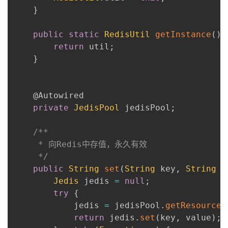
}
public
static
RedisUtil
getInstance
(
)
{
return
 util
;
}
@Autowired
private
JedisPool
 jedisPool
;
/**

     * 向Redis中存值，永久有效

     */
public
String
set
(
String
 key
,
String
 v
Jedis
 jedis 
=
null
;
try
{
            jedis 
=
 jedisPool
.
getResource
(
return
 jedis
.
set
(
key
,
 value
)
;