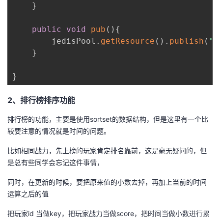
}
public
void
pub
(
)
{
        jedisPool
.
getResource
(
)
.
publish
(
"t
}
}
2、排行榜排序功能
排行榜的功能，主要是使用sortset的数据结构，但是这里有一个比
较要注意的情况就是时间的问题。
比如相同战力，先上榜的玩家肯定排名靠前，这是毫无疑问的，但
是总有些同学会忘记这件事情，
同时，在更新的时候，要把原来值的小数去掉，再加上当前的时间
运算之后的值
把玩家id 当做key，把玩家战力当做score，把时间当做小数进行累