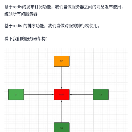
我
注
的
开
基于redis的发布订阅功能，我们当做服务器之间的消息发布使用，
统领所有的服务器
的
Programs
发
基于redis 的排序功能，我们当做跨服的排行榜使用。
支
者
看下我们的服务器架构：
持
学
我
堂
的
我
我
技
的
的
我
术
云
课
的
我
支
声
程
认
的
我