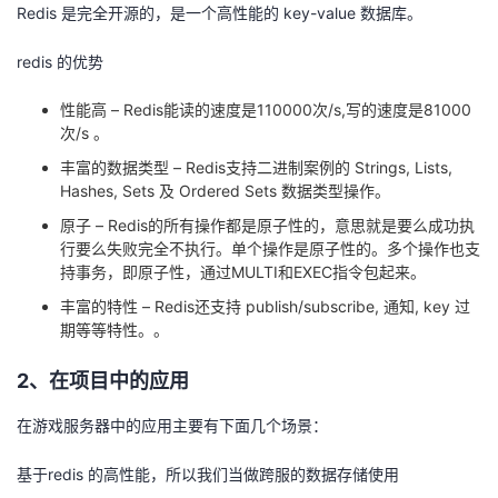
Redis 是完全开源的，是一个高性能的 key-value 数据库。
者
redis 的优势
我
性能高 – Redis能读的速度是110000次/s,写的速度是81000
次/s 。
的
我
丰富的数据类型 – Redis支持二进制案例的 Strings, Lists,
Hashes, Sets 及 Ordered Sets 数据类型操作。
博
的
我
原子 – Redis的所有操作都是原子性的，意思就是要么成功执
行要么失败完全不执行。单个操作是原子性的。多个操作也支
客
论
的
我
持事务，即原子性，通过MULTI和EXEC指令包起来。
坛
圈
的
我
丰富的特性 – Redis还支持 publish/subscribe, 通知, key 过
期等等特性。。
子
直
的
我
2、在项目中的应用
我
播
活
的
在游戏服务器中的应用主要有下面几个场景：
我
动
关
的
基于redis 的高性能，所以我们当做跨服的数据存储使用