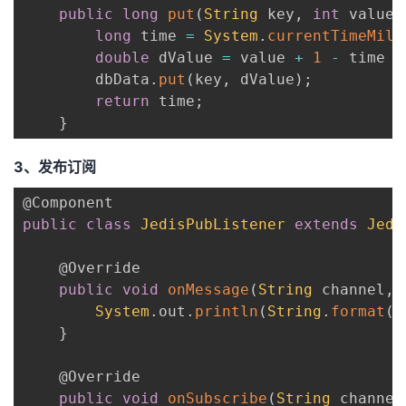
public
long
put
(
String
 key
,
int
 value
)
long
 time 
=
System
.
currentTimeMill
double
 dValue 
=
 value 
+
1
-
 time 
/
        dbData
.
put
(
key
,
 dValue
)
;
return
 time
;
}
3、发布订阅
@Component
public
class
JedisPubListener
extends
Jedi
@Override
public
void
onMessage
(
String
 channel
,
System
.
out
.
println
(
String
.
format
(
"
}
@Override
public
void
onSubscribe
(
String
 channel