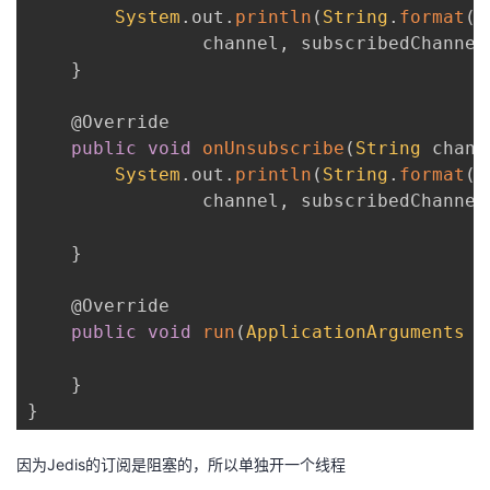
System
.
out
.
println
(
String
.
format
(
"
                channel
,
 subscribedChannel
}
@Override
public
void
onUnsubscribe
(
String
 chann
System
.
out
.
println
(
String
.
format
(
"
                channel
,
 subscribedChannel
}
@Override
public
void
run
(
ApplicationArguments
 a
}
}
因为Jedis的订阅是阻塞的，所以单独开一个线程