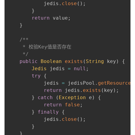
            jedis
.
close
(
)
;
}
return
 value
;
}
/**

     * 校验Key值是否存在

     */
public
Boolean
exists
(
String
 key
)
{
Jedis
 jedis 
=
null
;
try
{
            jedis 
=
 jedisPool
.
getResource
(
return
 jedis
.
exists
(
key
)
;
}
catch
(
Exception
 e
)
{
return
false
;
}
finally
{
            jedis
.
close
(
)
;
}
}