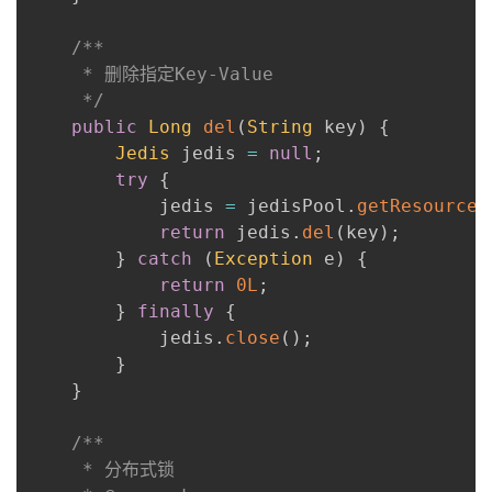
/**

     * 删除指定Key-Value

     */
public
Long
del
(
String
 key
)
{
Jedis
 jedis 
=
null
;
try
{
            jedis 
=
 jedisPool
.
getResource
(
return
 jedis
.
del
(
key
)
;
}
catch
(
Exception
 e
)
{
return
0L
;
}
finally
{
            jedis
.
close
(
)
;
}
}
/**

     * 分布式锁
