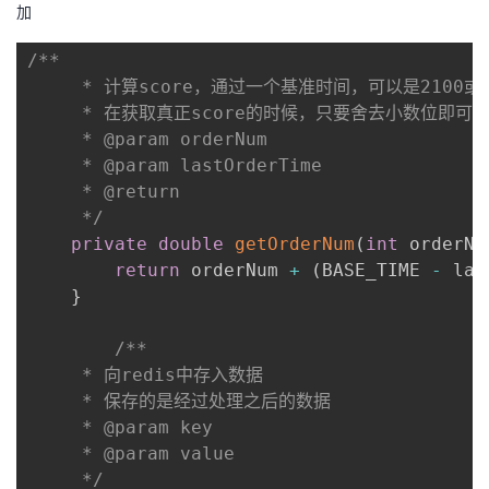
加
/**

     * 计算score，通过一个基准时间，可以是2100或
     * 在获取真正score的时候，只要舍去小数位即可

     * @param orderNum

     * @param lastOrderTime

     * @return

     */
private
double
getOrderNum
(
int
 orderNu
return
 orderNum 
+
(
BASE_TIME 
-
 las
}
/**

     * 向redis中存入数据

     * 保存的是经过处理之后的数据

     * @param key

     * @param value

     */