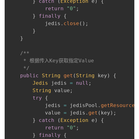
}
catch
(
Exception
 e
)
{
return
"0"
;
}
finally
{
            jedis
.
close
(
)
;
}
}
/**

     * 根据传入Key获取指定Value

     */
public
String
get
(
String
 key
)
{
Jedis
 jedis 
=
null
;
String
 value
;
try
{
            jedis 
=
 jedisPool
.
getResource
(
            value 
=
 jedis
.
get
(
key
)
;
}
catch
(
Exception
 e
)
{
return
"0"
;
}
finally
{