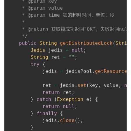
     * @param key

     * @param value

     * @param time 锁的超时时间，单位：秒

     *

     * @return 获取锁成功返回"OK"，失败返回null

     */
public
String
getDistributedLock
(
Strin
Jedis
 jedis 
=
null
;
String
 ret 
=
""
;
try
{
            jedis 
=
 jedisPool
.
getResource
(
            ret 
=
 jedis
.
set
(
key
,
 value
,
ne
return
 ret
;
}
catch
(
Exception
 e
)
{
return
null
;
}
finally
{
            jedis
.
close
(
)
;
}