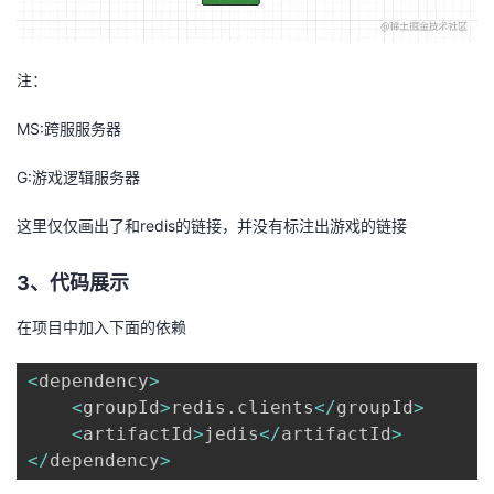
持
建
证
实
的
议
验
收
注：
藏
MS:跨服服务器
G:游戏逻辑服务器
这里仅仅画出了和redis的链接，并没有标注出游戏的链接
3、代码展示
在项目中加入下面的依赖
<
dependency
>
<
groupId
>
redis
.
clients
<
/
groupId
>
<
artifactId
>
jedis
<
/
artifactId
>
<
/
dependency
>