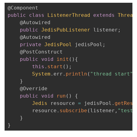
@Component
public
class
ListenerThread
extends
Thread
@Autowired
public
JedisPubListener
 listener
;
@Autowired
private
JedisPool
 jedisPool
;
@PostConstruct
public
void
init
(
)
{
this
.
start
(
)
;
System
.
err
.
println
(
"thread start"
)
}
@Override
public
void
run
(
)
{
Jedis
 resource 
=
 jedisPool
.
getReso
        resource
.
subscribe
(
listener
,
"test"
}
}