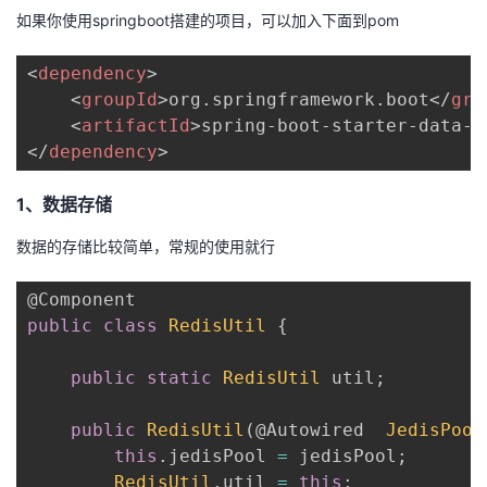
如果你使用springboot搭建的项目，可以加入下面到pom
<
dependency
>
<
groupId
>
org.springframework.boot
</
gro
<
artifactId
>
spring-boot-starter-data-r
</
dependency
>
1、数据存储
数据的存储比较简单，常规的使用就行
@Component
public
class
RedisUtil
{
public
static
RedisUtil
 util
;
public
RedisUtil
(
@Autowired
JedisPool
this
.
jedisPool 
=
 jedisPool
;
RedisUtil
.
util 
=
this
;