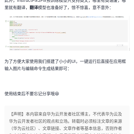
此外，InstructPix2Pix预训练模型只支持英文，哪里有英语废，哪
\
\
里就有翻译，
翻译
模型也准备好了，惊不惊喜，意不意外：
ri
si
g
m
h
\
t)
m
=
at
e
h
_
c
\
al
为了方便大家使用我们搭建了小小的UI，一键运行后直接在应用框
t
{
输入图片与编辑命令生成结果即可：
h
N
et
}
a
(0
使用结束后不要忘记分享哦😆
\l
,1
ef
),
t(
t}
【声明】本内容来自华为云开发者社区博主，不代表华为云及
z
\l
华为云开发者社区的观点和立场。转载时必须标注文章的来源
_
ef
（华为云社区）、文章链接、文章作者等基本信息，否则作者
t,
t[