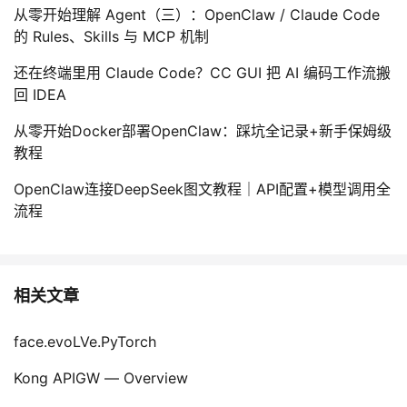
a
从零开始理解 Agent（三）：OpenClaw / Claude Code
i
\l
的 Rules、Skills 与 MCP 机制
n
ef
g
t(
还在终端里用 Claude Code？CC GUI 把 AI 编码工作流搬
\
z
回 IDEA
ri
_t
g
从零开始Docker部署OpenClaw：踩坑全记录+新手保姆级
,
h
教程
t,
t)
\
OpenClaw连接DeepSeek图文教程｜API配置+模型调用全
+
m
流程
s
at
_
h
I
c
\
al
相关文章
c
{
d
E
face.evoLVe.PyTorch
o
}
t
\l
Kong APIGW — Overview
\l
ef