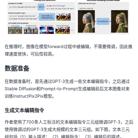
持
建
证
实
的
议
验
收
藏
在推理时，图像在模型forward过程中被编辑，不需要微调，因此推
理速度很快，可玩性较高。
数据准备
在数据准备时，首先通过GPT-3生成一些文本编辑指令，之后通过
Stable Diffusion和Prompt-to-Prompt生成编辑前后文本图像对来
训练InstructPix2Pix模型。
生成文本编辑指令
作者使用了700条人工标注的文本编辑指令三元组微调GPT-3，之后
使用微调过的GPT-3生成大规模的文本三元组。如下图，文本三元
组包括（1）输入描述；（2）编辑指令；（3）编辑后的描述。