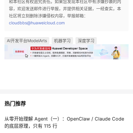
和本社区有权追究责任。如果您发现本社区中有涉嫌抄袭的内
\
\|
容，欢迎发送邮件进行举报，并提供相关证据，一经查实，本
v
\
社区将立刻删除涉嫌侵权内容，举报邮箱：
a
e
cloudbbs@huaweicloud.com
r
p
n
si
o
AI开发平台ModelArts
机器学习
深度学习
lo
t
n
h
-
i
\
n
e
g,
p
\
si
v
lo
a
n
热门推荐
r
_
n
\t
o
从零开始理解 Agent（一）：OpenClaw / Claude Code
h
t
的底层原理，只有 115 行
et
h