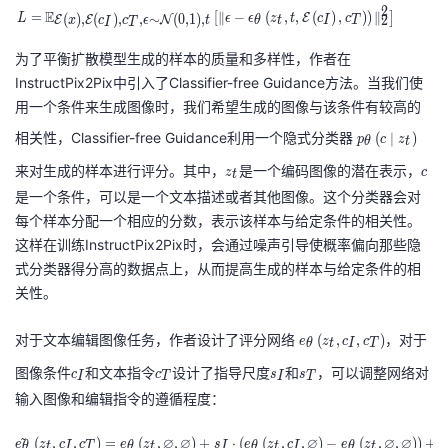
al
s
\l
2
E
=
[
∥
−
(
,
,
(
)
,
)
)
∥
]
E
(
)
,
(
)
,
,
∼
(
0
,
1
)
,
L
ϵ
ϵ
z
t
c
c
2
E
E
N
θ
t
I
T
x
c
c
ϵ
t
I
T
{
il
ef
E
o
t.
为了平衡扩散模型生成的样本的质量和多样性，作者在
}
n
L
InstructPix2Pix中引入了Classifier-free Guidance方法。当我们使
(x
_
=
用一个条件来生成图像时，我们希望生成的图像与该条件有较高的
)
\
\
p
相关性，Classifier-free Guidance利用一个隐式分类器
(
∣
)
p
c
z
θ
t
t
m
_
z
c
来对生成的样本进行评分。其中，
是一个编码图像的潜在表示，
z
c
h
t
at
\t
_
是一个条件，可以是一个文本描述或者其他图像。这个分类器会对
e
h
h
t
每个样本分配一个相应的分数，表示该样本与给定条件的相关性。
t
b
et
这样在训练InstructPix2Pix时，会通过噪声引导使概率偏向那些隐
a
b
a
式分类器得分高的数据点上，从而提高生成的样本与给定条件的相
{
\l
关性。
E
ef
}
t(
e
对于文本编辑图像任务，作者设计了评分网络
，对于
(
,
,
)
e
z
c
c
_
θ
t
I
T
c
_
c
c
s
s
{
\
图像条件
和文本指令
设计了指导尺度
和
，可以调整网络对
c
c
s
s
I
T
I
T
\
_
_
_
_
\
m
输入图像和编辑指令的遵循程度：
t
I
T
I
T
m
id
h
\
~
at
z
∅
∅
∅
∅
∅
(
,
,
)
=
(
,
,
)
+
⋅
(
(
,
,
)
−
(
,
,
)
)
+
e
z
c
c
e
z
s
e
z
c
e
z
s
θ
t
I
T
θ
t
I
θ
t
I
θ
t