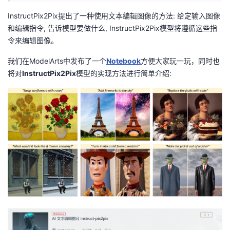
InstructPix2Pix提出了一种使用文本编辑图像的方法: 给定输入图像
者
和编辑指令, 告诉模型要做什么, InstructPix2Pix模型将遵循这些指
令来编辑图像。
我
我们在ModelArts中发布了一个
Notebook
方便大家玩一玩，同时也
的
我
将对
InstructPix2Pix
模型的实现方法进行简单介绍:
博
的
我
客
论
的
我
坛
圈
的
我
子
直
的
我
我
播
活
的
我
动
关
的