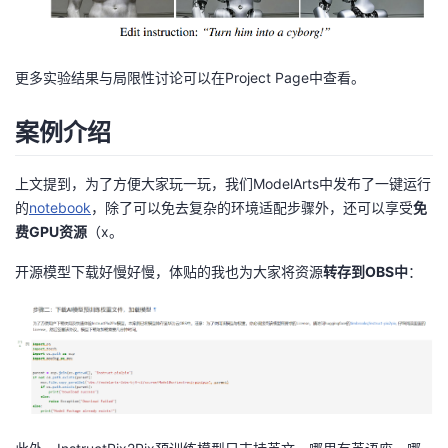
ef
h
\
t(
t)
t
c
h
_I
更多实验结果与局限性讨论可以在
Project Page
中查看。
et
\r
a
ig
案例介绍
}
h
\l
t)
上文提到，为了方便大家玩一玩，我们ModelArts中发布了一键运行
ef
,
的
notebook
，除了可以免去复杂的环境适配步骤外，还可以享受
免
t(
c
费GPU资源
（x。
z
_
_
T
开源模型下载好慢好慢，体贴的我也为大家将资源
转存到OBS中
：
t,
,
c
\
_
e
I,
p
c
si
_
lo
T
n