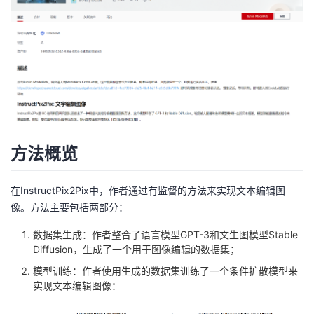
我
注
的
开
的
Programs
发
支
者
持
学
方法概览
我
堂
的
我
我
在InstructPix2Pix中，作者通过有监督的方法来实现文本编辑图
像。方法主要包括两部分：
技
的
的
我
数据集生成：作者整合了语言模型GPT-3和文生图模型Stable
Diffusion，生成了一个用于图像编辑的数据集；
术
云
课
的
我
模型训练：作者使用生成的数据集训练了一个条件扩散模型来
实现文本编辑图像：
支
声
程
认
的
我