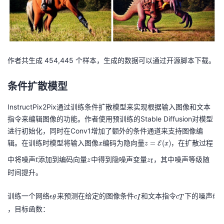
作者共生成 454,445 个样本，生成的数据可以通过开源脚本下载。
条件扩散模型
InstructPix2Pix通过训练条件扩散模型来实现根据输入图像和文本
指令来编辑图像的功能。作者使用预训练的Stable Diffusion对模型
进行初始化，同时在Conv1增加了额外的条件通道来支持图像编
辑。在训练时模型将输入图像
x
编码为隐向量
z
，在扩散过程
=
(
)
E
x
z
x
=
t
z
z
中将噪声
添加到编码向量
中得到隐噪声变量
，其中噪声等级随
t
z
z
t
\
_
时间提升。
m
t
at
\
c
c
t
训练一个网络
来预测在给定的图像条件
和文本指令
下的噪声
ϵ
c
c
t
θ
I
T
h
e
_
_
，目标函数：
c
p
I
T