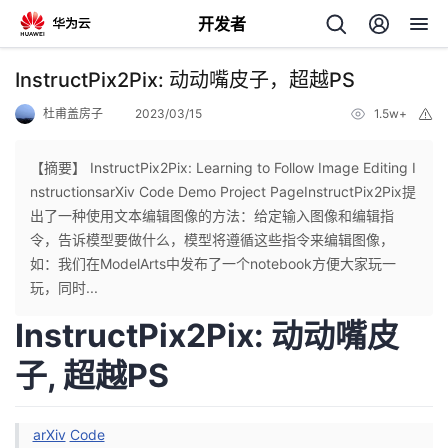
开发者
返
InstructPix2Pix: 动动嘴皮子，超越PS
回
杜甫盖房子
2023/03/15
1.5w+
举
报
【摘要】 InstructPix2Pix: Learning to Follow Image Editing I
nstructionsarXiv Code Demo Project PageInstructPix2Pix提
出了一种使用文本编辑图像的方法：给定输入图像和编辑指
个
令，告诉模型要做什么，模型将遵循这些指令来编辑图像，
如：我们在ModelArts中发布了一个notebook方便大家玩一
我
人
玩，同时...
InstructPix2Pix: 动动嘴皮
的
主
子, 超越PS
开
页
发
arXiv
Code