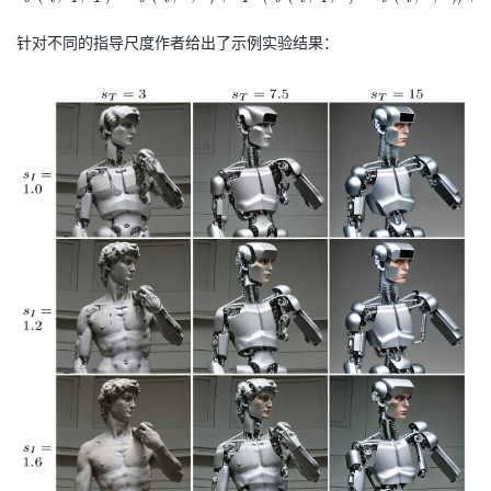
e
b
h
_t
t
e
针对不同的指导尺度作者给出了示例实验结果：
c
\r
a
gi
al
ig
\
n
{
h
le
{
E
t)
ft
al
}
(
ig
(x
z
n
),
_
e
\
t,
d
m
c
}
at
_
\
h
I,
ti
c
c
l
al
_
d
{
T
e
E
\
{
}
ri
e
\l
g
_