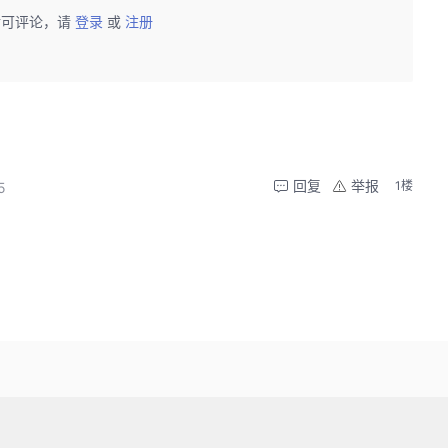
后可评论，请
登录
或
注册
回复
举报
1楼
5