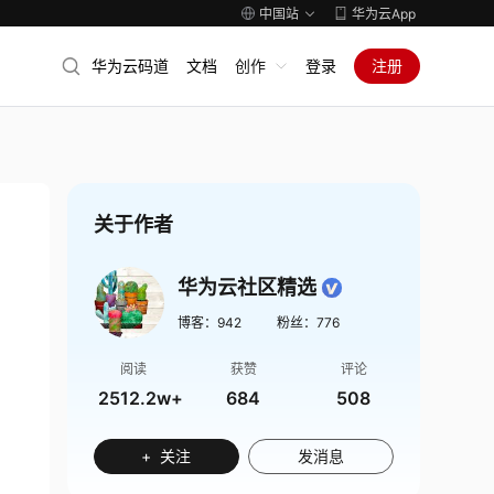
中国站
华为云App
华为云码道
文档
创作
登录
注册
关于作者
华为云社区精选
博客：
942
粉丝：
776
阅读
获赞
评论
2512.2w+
684
508
+ 关注
发消息