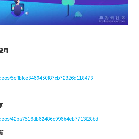
应用
videos/5effbfce3469450f87cb72326d118473
家
/videos/42ba7516db62486c996b4eb7713f28bd
新