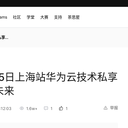
rams
社区
学堂
大赛
支持
茶思屋
造未来
25日上海站华为云技术私享
未来
举报
:12:03
1.6w+
1
1