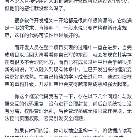
有不少人直接使用别人的框架进行修改可以跳过这个阶段，
我
注
的
开
但他们的感悟就没那么深了。
很多软件开发框架一开始都是很简单很简漏的，它能满
的
Programs
发
足一般的需求，直接明了，一般来说只要严格遵循开发规
范，这样的代码可读性也是最好的。
支
者
而开发人员在整个项目实现的过程中一直在进步，当完
持
学
成项目以后回头再看看你自己写的东西，就会发现它其实存
在着很多不合理的地方，而自己在成长过程中也会学到很多
我
堂
新的知识，可以融入到现有体系中，让已开发出来的框架变
得更好更成熟。在自己持续的学习成长过程中，通过对旧框
的
我
我
架的重构升级，开发框架也会变得越来越成熟和强大起来。
技
的
你这个框架代码我看了一下，存在以下几个问题：与数
的
我
据交互的代码重复，没有进行合理封装；前后台系统接口没
术
云
有分离，权限管理混乱；后台管理系统无权限管理模块，无
课
的
我
法控制页面权限，容易引发安全问题；
支
声
程
认
的
我
如果有时间的话，你可以抽空重构一下，将数据库读写