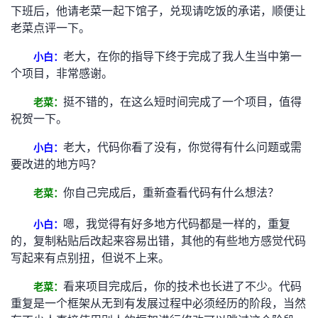
下班后，他请老菜一起下馆子，兑现请吃饭的承诺，顺便让
者
老菜点评一下。
老大，在你的指导下终于完成了我人生当中第一
小白：
我
个项目，非常感谢。
的
我
挺不错的，在这么短时间完成了一个项目，值得
老菜：
祝贺一下。
博
的
我
老大，代码你看了没有，你觉得有什么问题或需
小白：
客
论
的
我
要改进的地方吗？
你自己完成后，重新查看代码有什么想法？
老菜：
坛
圈
的
我
嗯，我觉得有好多地方代码都是一样的，重复
小白：
子
直
的
我
的，复制粘贴后改起来容易出错，其他的有些地方感觉代码
写起来有点别扭，但说不上来。
我
播
活
的
看来项目完成后，你的技术也长进了不少。代码
老菜：
我
动
关
的
重复是一个框架从无到有发展过程中必须经历的阶段，当然