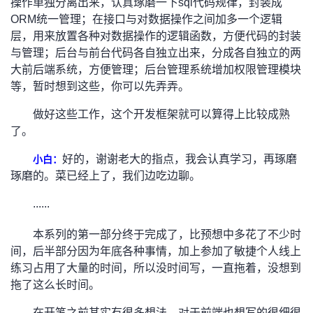
操作单独分离出来，认真琢磨一下sql代码规律，封装成
持
建
证
实
的
ORM统一管理；在接口与对数据操作之间加多一个逻辑
层，用来放置各种对数据操作的逻辑函数，方便代码的封装
议
验
收
与管理；后台与前台代码各自独立出来，分成各自独立的两
大前后端系统，方便管理；后台管理系统增加权限管理模块
藏
等，暂时想到这些，你可以先弄弄。
做好这些工作，这个开发框架就可以算得上比较成熟
了。
好的，谢谢老大的指点，我会认真学习，再琢磨
小白：
琢磨的。菜已经上了，我们边吃边聊。
......
本系列的第一部分终于完成了，比预想中多花了不少时
间，后半部分因为年底各种事情，加上参加了敏捷个人线上
练习占用了大量的时间，所以没时间写，一直拖着，没想到
拖了这么长时间。
在开笔之前其实有很多想法，对于前端也想写的很细很