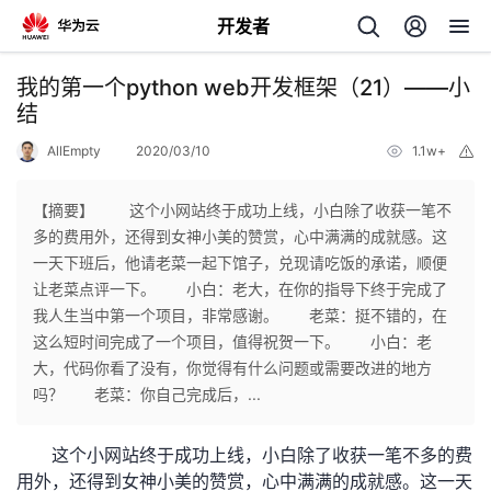
开发者
返
我的第一个python web开发框架（21）——小
回
结
AllEmpty
2020/03/10
1.1w+
举
报
【摘要】 这个小网站终于成功上线，小白除了收获一笔不
多的费用外，还得到女神小美的赞赏，心中满满的成就感。这
个
一天下班后，他请老菜一起下馆子，兑现请吃饭的承诺，顺便
让老菜点评一下。 小白：老大，在你的指导下终于完成了
我
人
我人生当中第一个项目，非常感谢。 老菜：挺不错的，在
这么短时间完成了一个项目，值得祝贺一下。 小白：老
的
主
大，代码你看了没有，你觉得有什么问题或需要改进的地方
吗？ 老菜：你自己完成后，...
开
页
这个小网站终于成功上线，小白除了收获一笔不多的费
发
用外，还得到女神小美的赞赏，心中满满的成就感。这一天