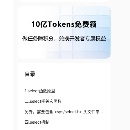
目录
1.select函数原型
二.select相关宏函数
另外，需要包含 <sys/select.h> 头文件来使
用这些宏函数。 三.select特点
四.select机制