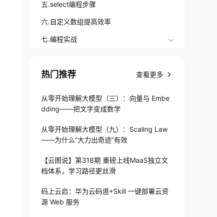
五.select编程步骤
六.自定义数组提高效率
七.编程实战
热门推荐
查看更多
从零开始理解大模型（三）：向量与 Embe
dding——把文字变成数学
从零开始理解大模型（九）：Scaling Law
,
struct
timeval
*
timeout
)
;
——为什么”大力出奇迹”有效
【云图说】第318期 重磅上线MaaS独立文
档体系，学习路径更丝滑
码上云启：华为云码道+Skill 一键部署云资
源 Web 服务