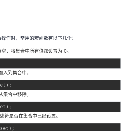
合操作时，常用的宏函数有以下几个：
空，将集合中所有位都设置为 0。
加入到集合中。
set
)
;
从集合中移除。
set
)
;
述符是否在集合中已经设置。
*
set
)
;