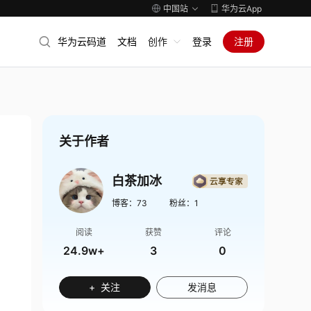
中国站
华为云App
华为云码道
文档
创作
登录
注册
关于作者
白茶加冰
博客：
73
粉丝：
1
阅读
获赞
评论
24.9w+
3
0
+ 关注
发消息