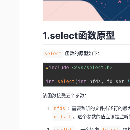
1.select函数原型
函数的原型如下：
select
#
include
<sys/select.h>
int
select
(
int
 nfds
,
 fd_set 
该函数接受五个参数：
：需要监听的文件描述符的最大
nfds
。这个参数的值应该是监听
nfds-1
：一个指向
结
readfds
fd_set