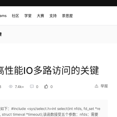
rams
社区
学堂
大赛
支持
茶思屋
键
现高性能IO多路访问的关键
举报
3
7.4k+
0
0
lude <sys/select.h>int select(int nfds, fd_set *re
eptfds, struct timeval *timeout);该函数接受五个参数：nfds：需要