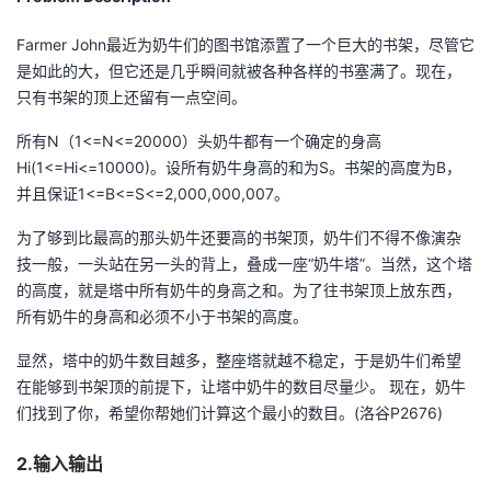
者
Farmer John最近为奶牛们的图书馆添置了一个巨大的书架，尽管它
是如此的大，但它还是几乎瞬间就被各种各样的书塞满了。现在，
我
只有书架的顶上还留有一点空间。
所有N（1<=N<=20000）头奶牛都有一个确定的身高
的
我
Hi(1<=Hi<=10000)。设所有奶牛身高的和为S。书架的高度为B，
并且保证1<=B<=S<=2,000,000,007。
博
的
我
为了够到比最高的那头奶牛还要高的书架顶，奶牛们不得不像演杂
客
论
的
我
技一般，一头站在另一头的背上，叠成一座“奶牛塔”。当然，这个塔
的高度，就是塔中所有奶牛的身高之和。为了往书架顶上放东西，
坛
圈
的
我
所有奶牛的身高和必须不小于书架的高度。
子
直
的
我
显然，塔中的奶牛数目越多，整座塔就越不稳定，于是奶牛们希望
在能够到书架顶的前提下，让塔中奶牛的数目尽量少。 现在，奶牛
我
播
活
的
们找到了你，希望你帮她们计算这个最小的数目。(洛谷P2676)
我
动
关
的
2.输入输出