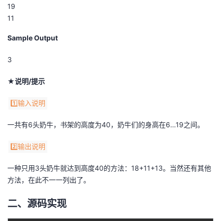
持
建
证
实
的
19
11
议
验
收
Sample Output
藏
3
★说明/提示
1️⃣输入说明
一共有6头奶牛，书架的高度为40，奶牛们的身高在6…19之间。
2️⃣输出说明
一种只用3头奶牛就达到高度40的方法：18+11+13。当然还有其他
方法，在此不一一列出了。
二、源码实现