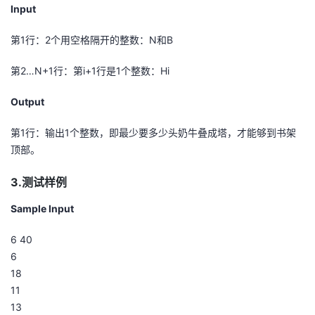
Input
我
注
的
开
第1行：2个用空格隔开的整数：N和B
的
Programs
发
第2…N+1行：第i+1行是1个整数：Hi
支
者
Output
持
学
第1行：输出1个整数，即最少要多少头奶牛叠成塔，才能够到书架
顶部。
我
堂
3.测试样例
的
我
我
Sample Input
技
的
的
我
6 40
术
云
课
的
我
6
18
支
声
程
认
的
我
11
13