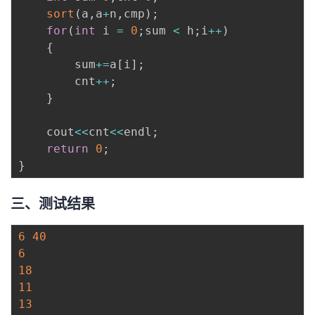
sort
(
a
,
a
+
n
,
cmp
)
;
for
(
int
 i 
=
0
;
sum 
<
 h
;
i
++
)
{
		sum
+=
a
[
i
]
;
		cnt
++
;
}
	cout
<<
cnt
<<
endl
;
return
0
;
}
三、测试结果
6
40
6
18
11
13