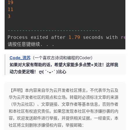
19
11
3
--
--
--
--
--
--
--
--
--
--
--
--
--
--
--
--
Process exited after 
1.79
 seconds with 
ret
请按任意键继续
.
.
.
Code_流苏
（一个喜欢古诗词和编程的Coder）
如果对大家有帮助的话，希望大家能多多点赞+关注！这样我
动力会更足哦！ ღ( ´･ᴗ･` )比心
【声明】本内容来自华为云开发者社区博主，不代表华为云及
华为云开发者社区的观点和立场。转载时必须标注文章的来源
（华为云社区）、文章链接、文章作者等基本信息，否则作者
和本社区有权追究责任。如果您发现本社区中有涉嫌抄袭的内
容，欢迎发送邮件进行举报，并提供相关证据，一经查实，本
社区将立刻删除涉嫌侵权内容，举报邮箱：