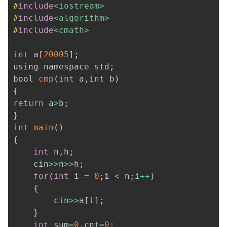
#
include
<iostream>
#
include
<algorithm>
#
include
<cmath>
int
 a
[
20005
]
;
using namespace std
;
bool 
cmp
(
int
 a
,
int
 b
)
{
return
 a
>
b
;
}
int
main
(
)
{
int
 n
,
h
;
	cin
>>
n
>>
h
;
for
(
int
 i 
=
0
;
i 
<
 n
;
i
++
)
{
		cin
>>
a
[
i
]
;
}
int
 sum
=
0
,
cnt
=
0
;