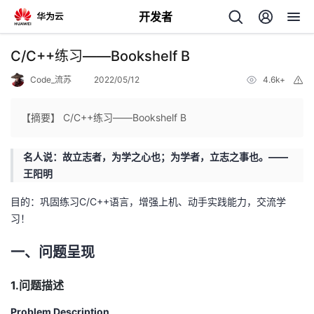
开发者
返
C/C++练习——Bookshelf B
回
Code_流苏
2022/05/12
4.6k+
举
报
【摘要】 C/C++练习——Bookshelf B
名人说：故立志者，为学之心也；为学者，立志之事也。——
个
王阳明
我
人
目的：巩固练习C/C++语言，增强上机、动手实践能力，交流学
习！
的
主
一、问题呈现
开
页
1.问题描述
发
Problem Description