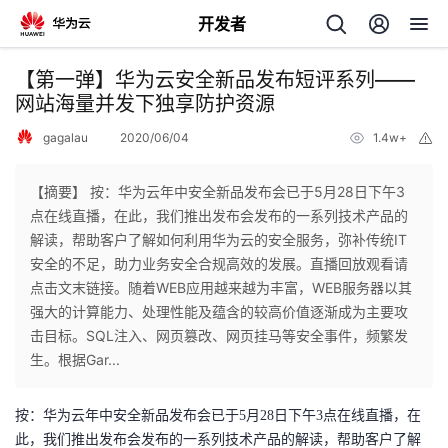
开发者
返
【第一弹】华为云安全新品发布短评系列——
回
网站海量并发下独享防护资源
gagalau
2020/06/04
1.4w+
举
报
【摘要】 按：华为云年中安全新品发布会已于5月28日下午3
点在线直播，在此，我们推出发布会发布的一系列技术产品的
个
解读，帮助客户了解如何利用华为云的安全服务，弥补传统IT
安全的不足，助力业务安全合规高效的发展。直播回放观看请
我
人
点击文末链接。随着WEB应用越来越为丰富，WEB服务器以其
强大的计算能力、处理性能及蕴含的较高价值逐渐成为主要攻
的
主
击目标。SQL注入、网页篡改、网页挂马等安全事件，频繁发
生。根据Gar...
开
页
按：华为云年中安全新品发布会已于5月28日下午3点在线直播，在
发
此，我们推出发布会发布的一系列技术产品的解读，帮助客户了解