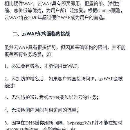
持
建
证
实
的
相比硬件WAF，云WAF具有即买即用、配置简单、弹性扩
缩、总价低等优势，为用户所广泛接受。根据Gartner预测，
议
验
收
云WAF将在2020年超过硬件WAF成为用户的首选。
藏
二、
WAF
云
架构面临的挑战
虽然云WAF具有很多优势，但因其基础架构的限制，并不能
覆盖所有业务场景，如：
1
、必须要有域名，才能使用云WAF；
2
、添加防护域名后，如果客户端直接访问IP，云WAF会被
绕过；
3
、无法防护通过专线/VPN接入华为云的业务；
4
、无法检测内网间互相访问的流量；
5
、因存在DNS缓存刷新间隔，bypass云WAF并不能在短时
间100%切换流量，会影响部分业务。