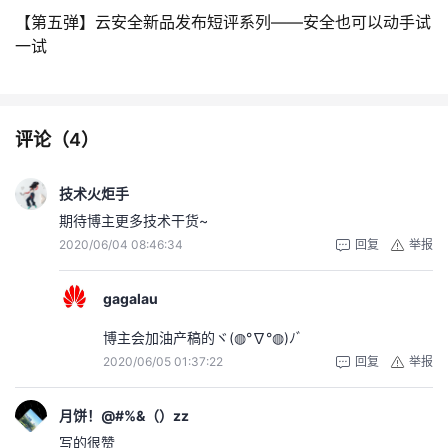
【第五弹】云安全新品发布短评系列——安全也可以动手试
一试
评论（
4
）
技术火炬手
期待博主更多技术干货~
2020/06/04 08:46:34
回复
举报
gagalau
博主会加油产稿的ヾ(◍°∇°◍)ﾉﾞ
2020/06/05 01:37:22
回复
举报
月饼！@#%&（）zz
写的很赞