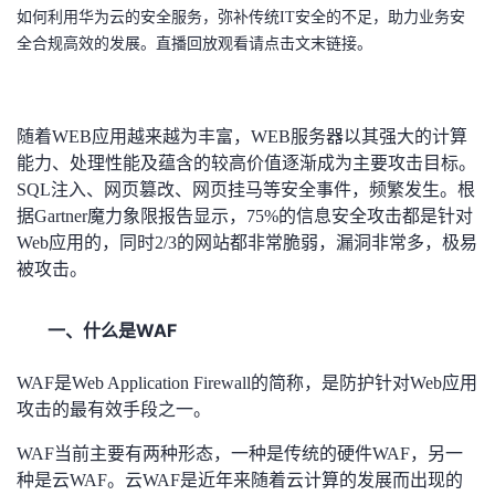
如何利用华为云的安全服务，弥补传统IT安全的不足，助力业务安
者
全合规高效的发展。直播回放观看请点击文末链接。
我
随着WEB应用越来越为丰富，WEB服务器以其强大的计算
的
我
能力、处理性能及蕴含的较高价值逐渐成为主要攻击目标。
SQL注入、网页篡改、网页挂马等安全事件，频繁发生。根
博
的
我
据Gartner魔力象限报告显示，75%的信息安全攻击都是针对
Web应用的，同时2/3的网站都非常脆弱，漏洞非常多，极易
客
论
的
我
被攻击。
坛
圈
的
我
一、
WAF
什么是
子
直
的
我
WAF
是Web Application Firewall的简称，是防护针对Web应用
攻击的最有效手段之一。
我
播
活
的
WAF
当前主要有两种形态，一种是传统的硬件WAF，另一
我
动
关
的
种是云WAF。云WAF是近年来随着云计算的发展而出现的