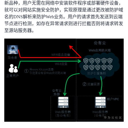
新品种，用户无需在网络中安装软件程序或部署硬件设备，
我
注
的
开
就可以对网站实施安全防护，实现原理是通过更改被防护域
名的DNS解析来防护Web业务。用户的请求首先发送到云端
的
Programs
发
节点进行检测，如存在异常请求则进行拦截否则将请求转发
至源站服务器。
支
者
持
学
我
堂
的
我
我
技
的
的
我
术
云
课
的
我
支
声
程
认
的
我