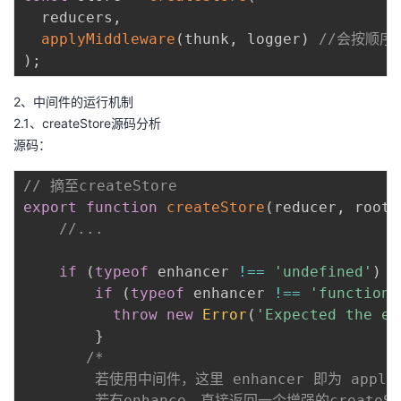
  reducers
,
applyMiddleware
(
thunk
,
 logger
)
//会按顺序
)
;
2、中间件的运行机制
2.1、createStore源码分析
源码：
// 摘至createStore
export
function
createStore
(
reducer
,
 rootS
//...
if
(
typeof
 enhancer 
!==
'undefined'
)
{
if
(
typeof
 enhancer 
!==
'function'
throw
new
Error
(
'Expected the en
}
/*

        若使用中间件，这里 enhancer 即为 applyMi
        若有enhance，直接返回一个增强的create