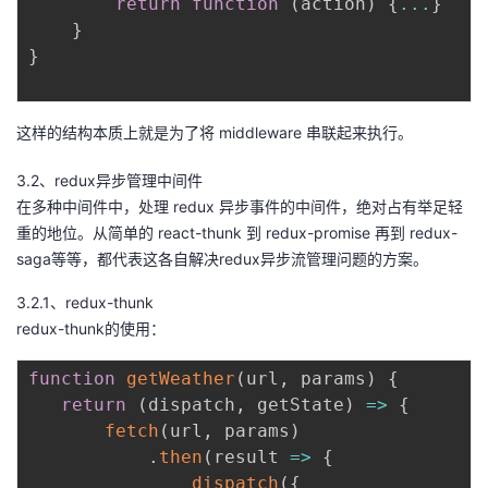
return
function
(
action
)
{
...
}
}
}
这样的结构本质上就是为了将 middleware 串联起来执行。
3.2、redux异步管理中间件
在多种中间件中，处理 redux 异步事件的中间件，绝对占有举足轻
重的地位。从简单的 react-thunk 到 redux-promise 再到 redux-
saga等等，都代表这各自解决redux异步流管理问题的方案。
3.2.1、redux-thunk
redux-thunk的使用：
function
getWeather
(
url
,
 params
)
{
return
(
dispatch
,
 getState
)
=>
{
fetch
(
url
,
 params
)
.
then
(
result
=>
{
dispatch
(
{