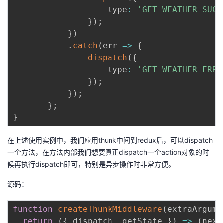
                   type
:
'GET_WEATHER_SUCC
}
)
;
}
)
.
catch
(
err
=>
{
dispatch
(
{
                   type
:
'GET_WEATHER_ERRO
}
)
;
}
)
;
}
;
}
在上述使用实例中，我们应用thunk中间到redux后，可以dispatch
一个方法，在方法内部我们想要真正dispatch一个action对象的时
候再执行dispatch即可，特别是异步操作时非常方便。
源码：
function
createThunkMiddleware
(
extraArgume
return
(
{
 dispatch
,
 getState 
}
)
=>
(
next