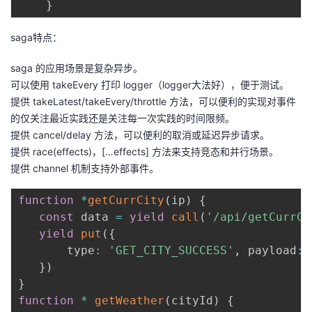
}
saga特点：
saga 的应用场景是复杂异步。
可以使用 takeEvery 打印 logger（logger大法好），便于测试。
提供 takeLatest/takeEvery/throttle 方法，可以便利的实现对事件
的仅关注最近实践还是关注每一次实践的时间限频。
提供 cancel/delay 方法，可以便利的取消或延迟异步请求。
提供 race(effects)，[…effects] 方法来支持竞态和并行场景。
提供 channel 机制支持外部事件。
function
*
getCurrCity
(
ip
)
{
const
 data 
=
yield
call
(
'/api/getCurrCi
yield
put
(
{
       type
:
'GET_CITY_SUCCESS'
,
 payload
:
 
}
)
}
function
*
getWeather
(
cityId
)
{