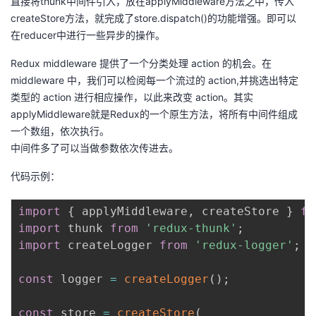
直接将thunk中间件引入，放在applyMiddleware方法之中，传入
createStore方法，就完成了store.dispatch()的功能增强。即可以
在reducer中进行一些异步的操作。
Redux middleware 提供了一个分类处理 action 的机会。在
middleware 中，我们可以检阅每一个流过的 action,并挑选出特定
类型的 action 进行相应操作，以此来改变 action。其实
applyMiddleware就是Redux的一个原生方法，将所有中间件组成
一个数组，依次执行。
中间件多了可以当做参数依次传进去。
代码示例：
import
{
 applyMiddleware
,
 createStore 
}
fr
import
 thunk 
from
'redux-thunk'
;
import
 createLogger 
from
'redux-logger'
;
const
 logger 
=
createLogger
(
)
;
const
 store 
=
createStore
(