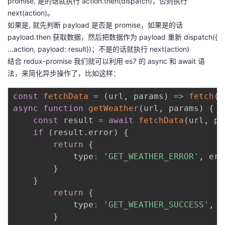
promise, 是的话就执行 action.then(dispatch)，否则执行
next(action)。
如果是, 就先判断 payload 是否是 promise，如果是的话
payload.then 获取数据，然后把数据作为 payload 重新 dispatch({
…action, payload: result})；不是的话就执行 next(action)
结合 redux-promise 我们就可以利用 es7 的 async 和 await 语
法，来简化异步操作了，比如这样：
const
fetchData
=
(
url
,
 params
)
=>
fetch
(
u
async
function
getWeather
(
url
,
 params
)
{
const
 result 
=
await
fetchData
(
url
,
 pa
if
(
result
.
error
)
{
return
{
            type
:
'GET_WEATHER_ERROR'
,
 err
}
}
return
{
            type
:
'GET_WEATHER_SUCCESS'
,
 p
}