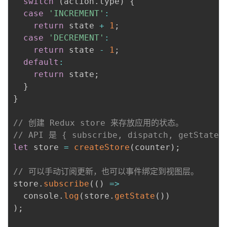
switch
(
action
.
type
)
{
我
注
的
开
case
'INCREMENT'
:
return
 state 
+
1
;
的
Programs
发
case
'DECREMENT'
:
return
 state 
-
1
;
支
者
default
:
return
 state
;
持
学
}
}
我
堂
// 创建 Redux store 来存放应用的状态。
的
我
// API 是 { subscribe, dispatch, getState 
我
let
 store 
=
createStore
(
counter
)
;
技
的
的
我
// 可以手动订阅更新，也可以事件绑定到视图层。
术
云
store
.
subscribe
(
(
)
=>
课
的
我
  console
.
log
(
store
.
getState
(
)
)
支
声
)
;
程
认
的
我