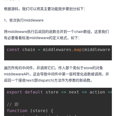
根据源码，我们可以将其主要功能按步骤划分如下：
1、依次执行middleware
将middleware执行后返回的函数合并到一个chain数组，这里我们
有必要看看标准middleware的定义格式，如下：
const
 chain 
=
 middlewares
.
map
(
middleware
=
遍历所有的中间件，并调用它们，传入那个类似于store的对象
middlewareAPI，这会导致中间件中第一层柯里化函数被调用，并
返回一个接收next(即dispatch)方法作为参数的新函数。
export
default
store
=>
next
=>
action
=>
// 即
function
(
store
)
{