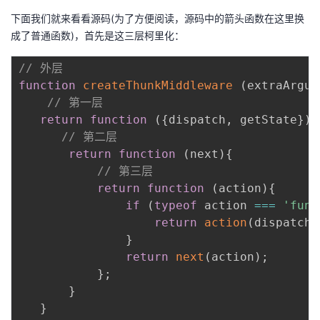
下面我们就来看看源码(为了方便阅读，源码中的箭头函数在这里换
成了普通函数)，首先是这三层柯里化：
// 外层
function
createThunkMiddleware
(
extraArgum
// 第一层
return
function
(
{
dispatch
,
 getState
}
)
{
// 第二层
return
function
(
next
)
{
// 第三层
return
function
(
action
)
{
if
(
typeof
 action 
===
'func
return
action
(
dispatch
,
}
return
next
(
action
)
;
}
;
}
}