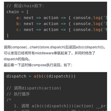
// 假设chain如下：
chain 
=
[
a
:
next
=>
action
=>
{
 console
.
log
(
'第
b
:
next
=>
action
=>
{
 console
.
log
(
'第
c
:
next
=>
action
=>
{
 console
.
log
(
'根d
]
调用compose(…chain)(store.dispatch)后返回a(b(c(dispatch)))。
可以发现已经将所有middleware串联起来了，并同时修改了
dispatch的指向。
最后看一下这时候compose执行返回，如下：
dispatch 
=
a
(
b
(
c
(
dispatch
)
)
)
// 调用dispatch(action)
// 执行循序
/*

   1. 调用 a(b(c(dispatch)))(action) __pr