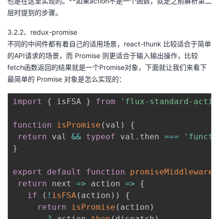
也是在这里实现的。**如果action不是一个函数，就走之前解析第二
层时提到的步骤。
3.2.2、redux-promise
不同的中间件都有着自己的适用场景，react-thunk 比较适合于简单
的API请求的场景，而 Promise 则更适合于输入输出操作，比较
fetch函数返回的结果就是一个Promise对象，下面就让我们来看下
最简单的 Promise 对象是怎么实现的：
import
{
 isFSA 
}
from
'flux-standard-actio
function
isPromise
(
val
)
{
return
 val 
&&
typeof
 val
.
then 
===
'functi
}
export
default
function
promiseMiddleware
(
return
next
=>
action
=>
{
if
(
!
isFSA
(
action
)
)
{
return
isPromise
(
action
)
?
 action
.
then
(
dispatch
)