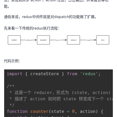
能。
者
通俗来说，redux中间件就是对dispatch的功能做了扩展。
我
先来看一下传统的redux执行流程：
的
我
博
的
我
客
论
的
我
代码示例：
坛
圈
的
我
import
{
 createStore 
}
from
'redux'
;
子
直
的
我
/**

 * 这是一个 reducer，形式为 (state, action) =
我
播
活
的
 * 描述了 action 如何把 state 转变成下一个 stat
 */
我
动
关
的
function
counter
(
state 
=
0
,
 action
)
{