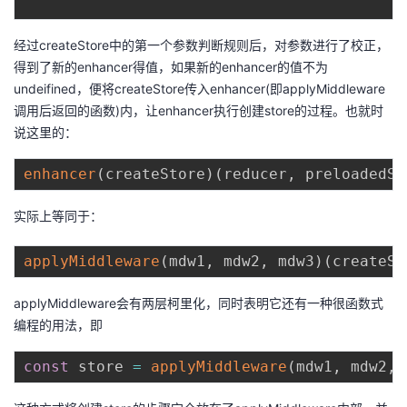
经过createStore中的第一个参数判断规则后，对参数进行了校正，
得到了新的enhancer得值，如果新的enhancer的值不为
undeifined，便将createStore传入enhancer(即applyMiddleware
调用后返回的函数)内，让enhancer执行创建store的过程。也就时
说这里的：
enhancer
(
createStore
)
(
reducer
,
 preloadedSt
实际上等同于：
applyMiddleware
(
mdw1
,
 mdw2
,
 mdw3
)
(
createSt
applyMiddleware会有两层柯里化，同时表明它还有一种很函数式
编程的用法，即
const
 store 
=
applyMiddleware
(
mdw1
,
 mdw2
,
 