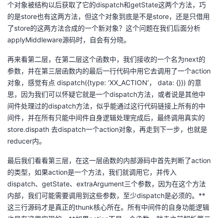
个对象被结构以后获取了它的dispatch和getState这两个方法，巧
的是store也有这两方法，但这个对象到底是不是store，还是只借用
了store的这两方法合成的一个新对象？这个问题在我们后面分析
applyMiddleware源码时，自会有分晓。
再来看第二层，在第二层这个函数中，我们接收的一个名为next的
参数，并在第三层函数内的最后一行代码中用它去调用了一个action
对象，感觉有点 dispatch({type: ‘XX_ACTION’， data: {}}) 的意
思，因为我们可以怀疑它就是一个dispatch方法，或者说是其他中
间件处理过的dispatch方法，似乎能通过这行代码链接上所有的中
间件，并在所有只能中间件自身逻辑处理完成后，最终调用真实的
store.dispath 去dispatch一个action对象，再走到下一步，也就是
reducer内。
最后我们看看第三层，在这一层函数的内部源码中首先判断了action
的类型，如果action是一个方法，我们就调用它，并传入
dispatch、getState、extraArgument三个参数，因为在这个方法
内部，我们可能需要调用到这些参数，至少dispatch是必须的。**
这三行源码才是真正的thunk核心所在。所有中间件的自身功能逻辑