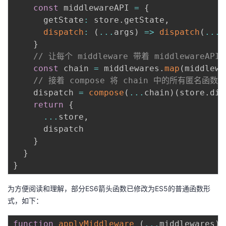
const
 middlewareAPI 
=
{
      getState
:
 store
.
getState
,
dispatch
:
(
...
args
)
=>
dispatch
(
...
a
}
// 让每个 middleware 带着 middleware
const
 chain 
=
 middlewares
.
map
(
middlewa
// 接着 compose 将 chain 中的所有匿名函
    dispatch 
=
compose
(
...
chain
)
(
store
.
dis
return
{
...
store
,
      dispatch

}
}
}
为方便阅读和理解，部分ES6箭头函数已修改为ES5的普通函数形
式，如下：
function
applyMiddleware
(
...
middlewares
)
{