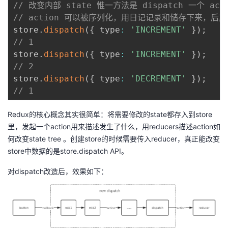
持
建
// 改变内部 state 惟一方法是 dispatch 一个 act
证
实
的
// action 可以被序列化，用日记记录和储存下来，后
议
store
.
dispatch
(
{
 type
:
'INCREMENT'
}
)
;
验
收
// 1
store
.
dispatch
(
{
 type
:
'INCREMENT'
}
)
;
藏
// 2
store
.
dispatch
(
{
 type
:
'DECREMENT'
}
)
;
// 1
Redux的核心概念其实很简单：将需要修改的state都存入到store
里，发起一个action用来描述发生了什么，用reducers描述action如
何改变state tree 。创建store的时候需要传入reducer，真正能改变
store中数据的是store.dispatch API。
对dispatch改造后，效果如下：