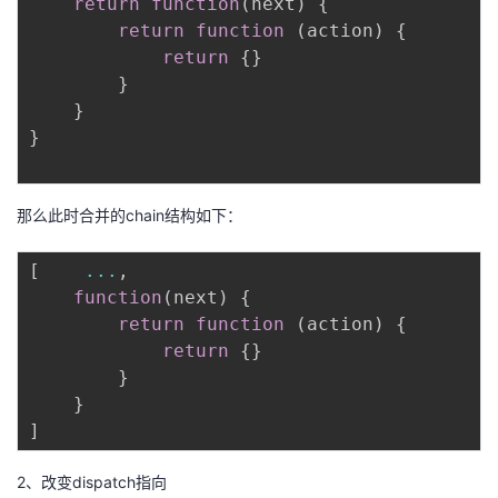
return
function
(
next
)
{
return
function
(
action
)
{
return
{
}
}
}
}
那么此时合并的chain结构如下：
[
...
,
function
(
next
)
{
return
function
(
action
)
{
return
{
}
}
}
]
2、改变dispatch指向