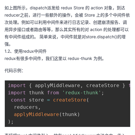
如上图所示，dispatch派发给 redux Store 的 action 对象，到达
reducer之前，进行一些额外的操作，会被 Store 上的多个中间件依
次处理。例如可以利用中间件来进行日志记录、创建崩溃报告、调
用异步接口或者路由等等，那么其实所有的对 action 的处理都可以
有中间件组成的。 简单来说，中间件就是对store.dispatch()的增
强。
1.2、使用redux中间件
redux有很多中间件，我们这里以 redux-thunk 为例。
代码示例：
import
{
 applyMiddleware
,
 createStore 
}
fr
import
 thunk 
from
'redux-thunk'
;
const
 store 
=
createStore
(
  reducers
,
applyMiddleware
(
thunk
)
)
;