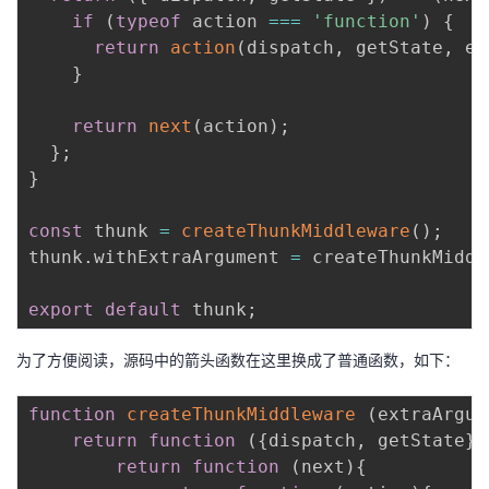
if
(
typeof
 action 
===
'function'
)
{
return
action
(
dispatch
,
 getState
,
 ex
}
return
next
(
action
)
;
}
;
}
const
 thunk 
=
createThunkMiddleware
(
)
;
thunk
.
withExtraArgument 
=
 createThunkMiddl
export
default
 thunk
;
为了方便阅读，源码中的箭头函数在这里换成了普通函数，如下：
function
createThunkMiddleware
(
extraArgum
return
function
(
{
dispatch
,
 getState
}
)
return
function
(
next
)
{