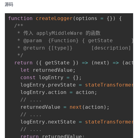
源码
function
createLogger
(
options 
=
{
}
)
{
/**

   * 传入 applyMiddleWare 的函数

   * @param  {Function} { getState      })
   * @return {[type]}      [description]

   */
return
(
{
 getState 
}
)
=>
(
next
)
=>
(
acti
let
 returnedValue
;
const
 logEntry 
=
{
}
;
    logEntry
.
prevState 
=
stateTransformer
(
    logEntry
.
action 
=
 action
;
// .... 
    returnedValue 
=
next
(
action
)
;
// ....
    logEntry
.
nextState 
=
stateTransformer
(
// ....
return
 returnedValue
;