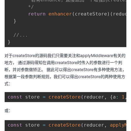
       */
return
enhancer
(
createStore
)
(
reduce
}
//...
}
对于createStore的源码我们只需要关注和applyMiddleware有关的
地方， 通过源码得知在调用createStore时传入的参数进行一个判
断，并对参数做矫正。 据此可以得出createStore有多种使用方法，
根据第一段参数判断规则，我们可以得出createStore的两种使用方
式：
const
 store 
=
createStore
(
reducer
,
{
a
:
1
,
 
或：
const
 store 
=
createStore
(
reducer
,
applyMi