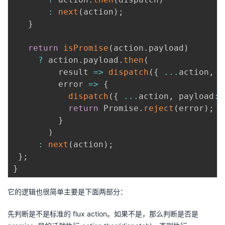
:
next
(
action
)
;
}
return
isPromise
(
action
.
payload
)
?
 action
.
payload
.
then
(
result
=>
dispatch
(
{
...
action
,
 p
error
=>
{
dispatch
(
{
...
action
,
 payload
:
 
return
 Promise
.
reject
(
error
)
;
}
)
:
next
(
action
)
;
}
;
}
它的逻辑也很简单主要是下面两部分：
先判断是不是标准的 flux action。如果不是，那么判断是否是