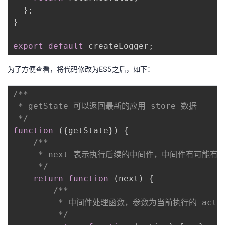
}
;
}
export
default
 createLogger
;
为了方便查看，将代码修改为ES5之后，如下：
/**

 * getState 可以返回最新的应用 store 数据

 */
function
(
{
getState
}
)
{
/**

     * next 表示执行后续的中间件，中间件有可能有多
     */
return
function
(
next
)
{
/**

         * 中间件处理函数，参数为当前执行的 action
         */