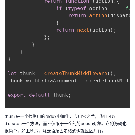
return
function
(
action
)
{
if
(
typeof
 action 
===
'fun
return
action
(
dispatch
}
return
next
(
action
)
;
}
;
}
}
}
let
 thunk 
=
createThunkMiddleware
(
)
;
thunk
.
withExtraArgument 
=
 createThunkMiddl
export
default
 thunk
;
thunk是一个很常用的redux中间件，应用它之后，我们可以
dispatch一个方法，而不仅限于一个纯的action对象。它的源码也
很简单，如上所示，除去语法固定格式也就区区几行。