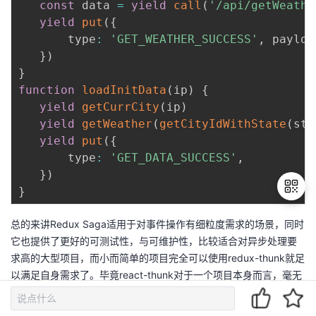
const
 data 
=
yield
call
(
'/api/getWeathe
yield
put
(
{
       type
:
'GET_WEATHER_SUCCESS'
,
 payloa
}
)
}
function
loadInitData
(
ip
)
{
yield
getCurrCity
(
ip
)
yield
getWeather
(
getCityIdWithState
(
sta
yield
put
(
{
       type
:
'GET_DATA_SUCCESS'
,
}
)
}
总的来讲Redux Saga适用于对事件操作有细粒度需求的场景，同时
它也提供了更好的可测试性，与可维护性，比较适合对异步处理要
退
出
求高的大型项目，而小而简单的项目完全可以使用redux-thunk就足
登
以满足自身需求了。毕竟react-thunk对于一个项目本身而言，毫无
录
侵入，使用极其简单，只需引入这个中间件就行了。而react-saga
则要求较高，难度较大。