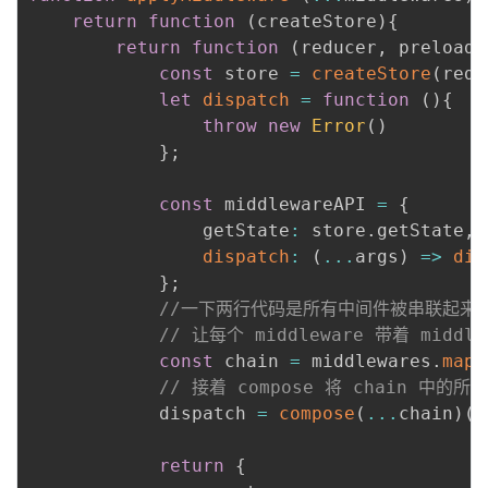
return
function
(
createStore
)
{
return
function
(
reducer
,
 preloade
const
 store 
=
createStore
(
redu
let
dispatch
=
function
(
)
{
throw
new
Error
(
)
}
;
const
 middlewareAPI 
=
{
                getState
:
 store
.
getState
,
dispatch
:
(
...
args
)
=>
dis
}
;
//一下两行代码是所有中间件被串联起来
// 让每个 middleware 带着 midd
const
 chain 
=
 middlewares
.
map
(
// 接着 compose 将 chain 中
            dispatch 
=
compose
(
...
chain
)
(
s
return
{