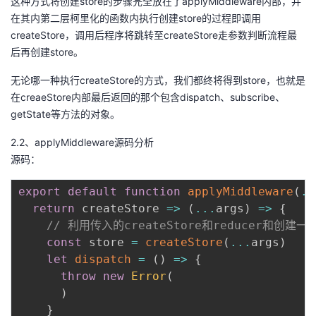
这种方式将创建store的步骤完全放在了applyMiddleware内部，并
在其内第二层柯里化的函数内执行创建store的过程即调用
createStore，调用后程序将跳转至createStore走参数判断流程最
后再创建store。
无论哪一种执行createStore的方式，我们都终将得到store，也就是
在creaeStore内部最后返回的那个包含dispatch、subscribe、
getState等方法的对象。
2.2、applyMiddleware源码分析
源码：
export
default
function
applyMiddleware
(
..
return
createStore
=>
(
...
args
)
=>
{
// 利用传入的createStore和reducer和创建一个
const
 store 
=
createStore
(
...
args
)
let
dispatch
=
(
)
=>
{
throw
new
Error
(
)
}