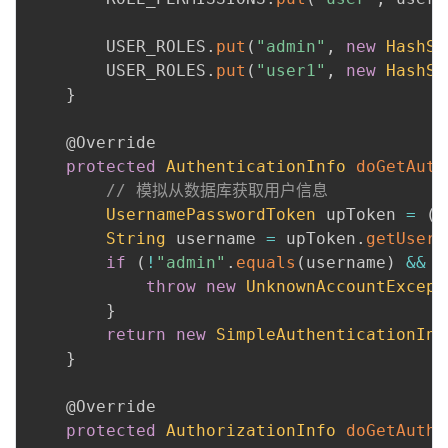
持
建
证
实
的
        USER_ROLES
.
put
(
"admin"
,
new
HashSe
议
验
收
        USER_ROLES
.
put
(
"user1"
,
new
HashSe
}
藏
@Override
protected
AuthenticationInfo
doGetAuth
// 模拟从数据库获取用户信息
UsernamePasswordToken
 upToken 
=
(
U
String
 username 
=
 upToken
.
getUsern
if
(
!
"admin"
.
equals
(
username
)
&&
!
throw
new
UnknownAccountExcept
}
return
new
SimpleAuthenticationInf
}
@Override
protected
AuthorizationInfo
doGetAutho