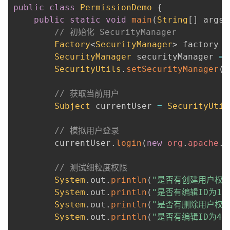
public
class
PermissionDemo
{
public
static
void
main
(
String
[
]
 args
)
// 初始化 SecurityManager
Factory
<
SecurityManager
>
 factory 
=
SecurityManager
 securityManager 
=
 
SecurityUtils
.
setSecurityManager
(
s
// 获取当前用户
Subject
 currentUser 
=
SecurityUtil
// 模拟用户登录
        currentUser
.
login
(
new
org
.
apache
.
s
// 测试细粒度权限
System
.
out
.
println
(
"是否有创建用户权限
System
.
out
.
println
(
"是否有编辑ID为12
System
.
out
.
println
(
"是否有删除用户权限
System
.
out
.
println
(
"是否有编辑ID为45