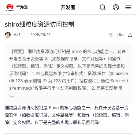
开发者
返
shiro细粒度资源访问控制
回
林欣
2025/05/25
1.1k+
举
报
【摘要】 细粒度资源访问控制是 Shiro 的核心功能之一，允许
开发者基于资源实例（如数据库记录、文件路径等）和操作
（如读取、编辑、删除）定义权限。以下是完整的实现步骤和
个
示例代码： 1. 核心概念权限字符串格式：资源:操作（如 user:e
dit:123 表示编辑 ID 为 123 的用户）授权流程：通过 Subject.i
我
人
sPermitted("权限字符串") 动态判断权限。 2. 完整实现步骤
(...
的
主
细粒度资源访问控制是 Shiro 的核心功能之一，允许开发者基于资
源实例（如数据库记录、文件路径等）和操作（如读取、编辑、删
开
页
除）定义权限。以下是完整的实现步骤和示例代码：
发