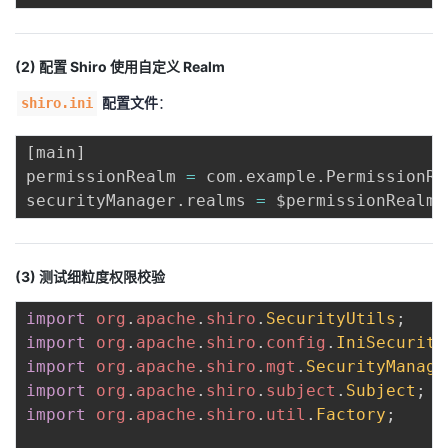
(2) 配置 Shiro 使用自定义 Realm
配置文件
：
shiro.ini
[
main
]
permissionRealm 
=
 com
.
example
.
PermissionRea
securityManager
.
realms 
=
(3) 测试细粒度权限校验
import
org
.
apache
.
shiro
.
SecurityUtils
;
import
org
.
apache
.
shiro
.
config
.
IniSecurity
import
org
.
apache
.
shiro
.
mgt
.
SecurityManage
import
org
.
apache
.
shiro
.
subject
.
Subject
;
import
org
.
apache
.
shiro
.
util
.
Factory
;