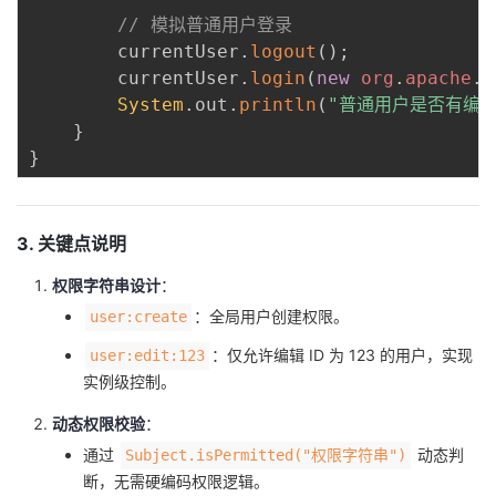
// 模拟普通用户登录
        currentUser
.
logout
(
)
;
        currentUser
.
login
(
new
org
.
apache
.
s
System
.
out
.
println
(
"普通用户是否有编辑
}
}
3. 关键点说明
权限字符串设计
：
：全局用户创建权限。
user:create
：仅允许编辑 ID 为 123 的用户，实现
user:edit:123
实例级控制。
动态权限校验
：
通过
动态判
Subject.isPermitted("权限字符串")
断，无需硬编码权限逻辑。