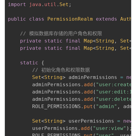
import
java
.
util
.
Set
;
我
注
的
开
public
class
PermissionRealm
extends
Autho
的
Programs
发
// 模拟数据库存储的用户角色和权限
支
者
private
static
final
Map
<
String
,
Set
<
S
private
static
final
Map
<
String
,
Set
<
S
持
学
static
{
我
堂
// 初始化角色和权限数据
Set
<
String
>
 adminPermissions 
=
new
的
我
我
        adminPermissions
.
add
(
"user:create"
        adminPermissions
.
add
(
"user:edit:12
技
的
的
我
        adminPermissions
.
add
(
"user:delete"
        ROLE_PERMISSIONS
.
put
(
"admin"
,
 admi
术
云
课
的
我
Set
<
String
>
 userPermissions 
=
new
支
声
程
认
的
我
        userPermissions
.
add
(
"user:view"
)
;
        ROLE_PERMISSIONS
.
put
(
"user"
,
 userP