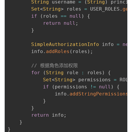
String
 username 
=
(
String
)
 princip
Set
<
String
>
 roles 
=
 USER_ROLES
.
get
if
(
roles 
==
null
)
{
return
null
;
}
SimpleAuthorizationInfo
 info 
=
new
        info
.
addRoles
(
roles
)
;
// 根据角色添加权限
for
(
String
 role 
:
 roles
)
{
Set
<
String
>
 permissions 
=
 ROLE
if
(
permissions 
!=
null
)
{
                info
.
addStringPermissions
(
}
}
return
 info
;
}
}