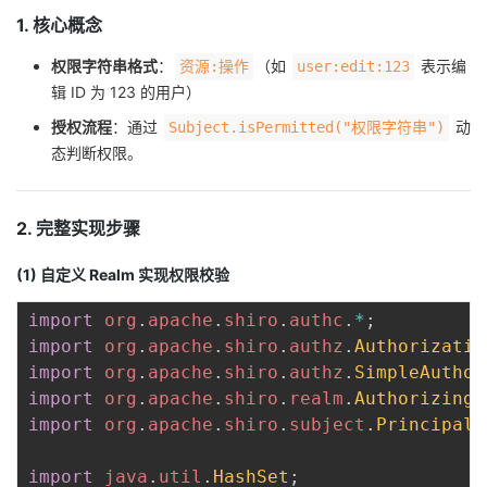
1. 核心概念
者
权限字符串格式
：
（如
表示编
资源:操作
user:edit:123
我
辑 ID 为 123 的用户）
授权流程
：通过
动
Subject.isPermitted("权限字符串")
的
我
态判断权限。
博
的
我
2. 完整实现步骤
客
论
的
我
(1) 自定义 Realm 实现权限校验
坛
圈
的
我
import
org
.
apache
.
shiro
.
authc
.
*
;
import
org
.
apache
.
shiro
.
authz
.
Authorizatio
子
直
的
我
import
org
.
apache
.
shiro
.
authz
.
SimpleAuthor
import
org
.
apache
.
shiro
.
realm
.
AuthorizingR
我
播
活
的
import
org
.
apache
.
shiro
.
subject
.
PrincipalC
我
动
关
的
import
java
.
util
.
HashSet
;