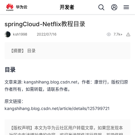
开发者
返
springCloud-Netflix教程目录
回
ksh1998
2022/07/16
7.7k+
举
报
【摘要】 目录
目录
个
文章来源: kangshihang.blog.csdn.net，作者：康世行，版权归原
我
人
作者所有，如需转载，请联系作者。
的
原文链接：
主
kangshihang.blog.csdn.net/article/details/125799721
开
页
【版权声明】本文为华为云社区用户转载文章，如果您发现本
发
社区中有涉嫌抄袭的内容，欢迎发送邮件进行举报，并提供相