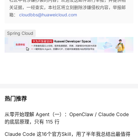
关证据，一经查实，本社区将立刻删除涉嫌侵权内容，举报邮
者
箱：
cloudbbs@huaweicloud.com
我
Spring Cloud
的
我
博
的
我
客
论
的
我
坛
圈
的
我
热门推荐
子
直
的
我
从零开始理解 Agent（一）：OpenClaw / Claude Code
我
播
活
的
的底层原理，只有 115 行
我
动
关
的
Claude Code 这16个官方Skill，用了半年我总结出最值得