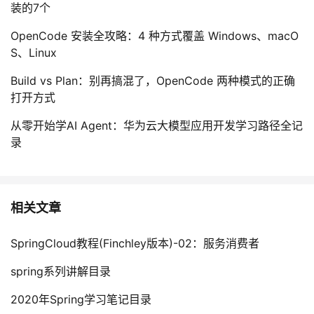
装的7个
我
注
的
开
OpenCode 安装全攻略：4 种方式覆盖 Windows、macO
的
Programs
发
S、Linux
Build vs Plan：别再搞混了，OpenCode 两种模式的正确
支
者
打开方式
持
学
从零开始学AI Agent：华为云大模型应用开发学习路径全记
录
我
堂
的
我
我
相关文章
技
的
的
我
SpringCloud教程(Finchley版本)-02：服务消费者
术
云
课
的
我
spring系列讲解目录
支
声
程
认
的
我
2020年Spring学习笔记目录