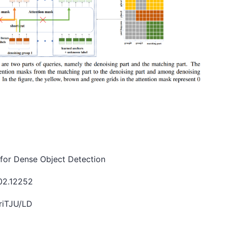
for Dense Object Detection
02.12252
riTJU/LD