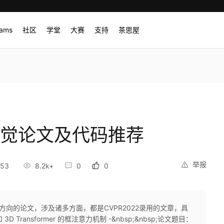
rams
社区
学堂
大赛
支持
茶思屋
视觉论文及代码推荐
举报
:53
8.2k+
0
0
方向的论文，涉及诸多方面，都是CVPR2022录用的文章，具
Transformer 的框注意力机制 -&nbsp;&nbsp;论文题目：