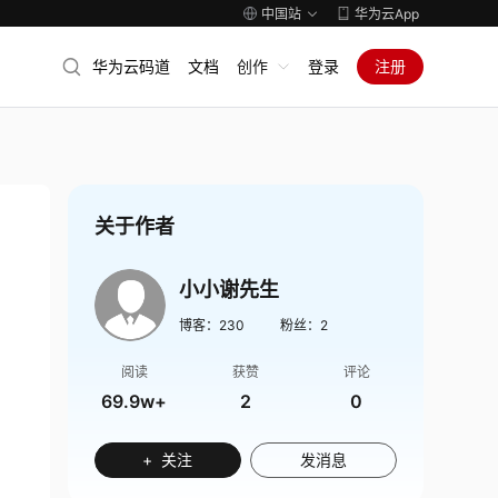
中国站
华为云App
华为云码道
文档
创作
登录
注册
关于作者
小小谢先生
博客：
230
粉丝：
2
阅读
获赞
评论
69.9w+
2
0
+ 关注
发消息