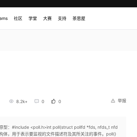
rams
社区
学堂
大赛
支持
茶思屋
举报
1
8.2k+
0
0
lude <poll.h>int poll(struct pollfd *fds, nfds_t nfd
llfd 是一个结构体，用于表示要监视的文件描述符及其所关注的事件。poll()