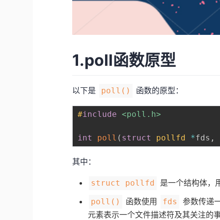
1.poll函数原型
以下是
函数的原型：
poll()
#
include
<poll.h>
int
poll
(
struct
pollfd
*
fds
,
其中：
是一个结构体，
struct pollfd
函数使用
参数传递
poll()
fds
元素表示一个文件描述符及其关注的