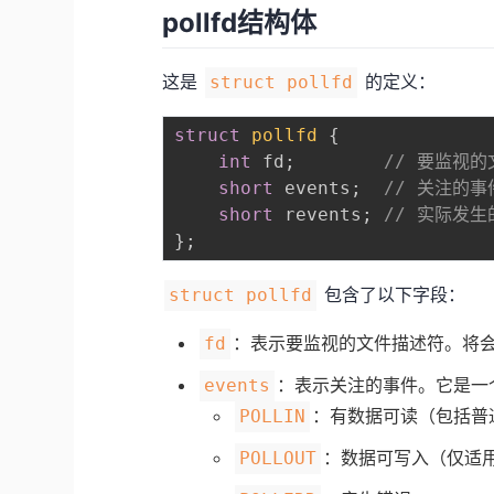
pollfd结构体
这是
的定义：
struct pollfd
struct
pollfd
{
int
 fd
;
// 要监视
short
 events
;
// 关注的
short
 revents
;
// 实际发
}
;
包含了以下字段：
struct pollfd
：表示要监视的文件描述符。将
fd
：表示关注的事件。它是一个
events
：有数据可读（包括普
POLLIN
：数据可写入（仅适用于
POLLOUT