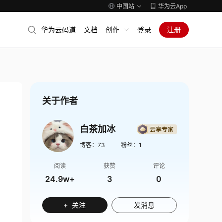
中国站
华为云App
华为云码道
文档
创作
登录
注册
关于作者
白茶加冰
博客：
73
粉丝：
1
阅读
获赞
评论
24.9w+
3
0
+ 关注
发消息