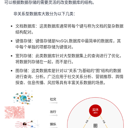
可以根据数据存储的需要灵活的改变数据库的结构。
持
建
证
实
的
非关系型数据库大致分为以下几类：
议
验
收
文档数据库：这类数据库通常将每个键与称为文档的复杂数据
藏
结构配对。
键值存储：键值存储是
NoSQL
数据库中最简单的数据库，其
中每个单独的项都存储为键值对。
宽列存储：此类数据库针对大型数据集上的查询进行了优化，
将数据列存储在一起，而不是行。
图存储：这类数据库是针对以“关系”为基础的“图”结构的数据
进行查询、分析。广泛应用于社交关系分析、营销推荐、舆情
探查、信息传播、风控等具有丰富关系数据的场景。