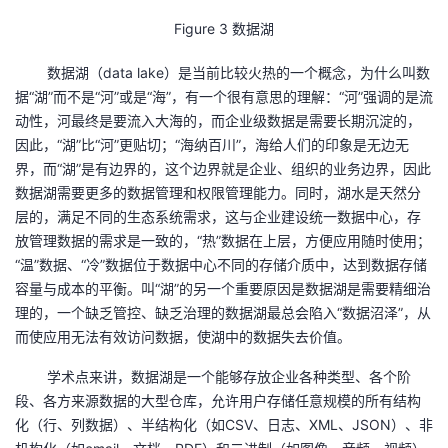
Figure
3
数据湖
数据湖（
data lake
）是当前比较火热的一个概念，为什么叫数
据“湖”而不是“河”或是“海”，有一个很有意思的理解：“河”强调的是流
动性，河最终是要流入大海的，而企业级数据是需要长期沉淀的，
因此，“湖”比“河”更贴切；“海纳百川”，海给人们的印象是无边无
界，而“湖”是有边界的，这个边界就是企业、组织的业务边界，因此
数据湖需要更多的数据管理和权限管理能力。同时，湖水是天然分
层的，满足不同的生态系统需求，这与企业建设统一数据中心，存
放管理数据的需求是一致的，“热”数据在上层，方便应用随时使用；
“温”数据、“冷”数据位于数据中心不同的存储介质中，达到数据存储
容量与成本的平衡。叫“湖”的另一个重要原因是数据湖是需要精细治
理的，一个缺乏管控、缺乏治理的数据湖最总会陷入“数据沼泽”，从
而使应用无法有效访问数据，使湖中的数据失去价值。
学术点来讲，数据湖是一个能够存放企业各种类型、各个阶
段、各方来源数据的大型仓库，允许用户存储任意规模的所有结构
化（行、列数据）、半结构化（如
CSV
、日志、
XML
、
JSON
）、非