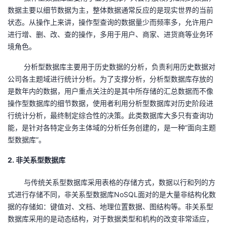
数据主要以细节数据为主，整体数据通常反应的是现实世界的当前
我
注
的
开
状态。从操作上来讲，操作型查询的数据量少而频率多，允许用户
进行增、删、改、查的操作，多用于用户、商家、进货商等业务环
的
Programs
发
境角色。
支
者
分析型数据库主要用于历史数据的分析，负责利用历史数据对
公司各主题域进行统计分析。为了支撑分析，分析型数据库存放的
持
学
是数年内的数据，用户重点关注的是其中所存储的汇总数据而不像
操作型数据库的细节数据，使用者利用分析型数据库对历史阶段进
我
堂
行统计分析，最终制定综合性的决策。此类数据库大多只有查询功
能，是针对各特定业务主体域的分析任务创建的，是一种“面向主题
的
我
我
型数据库”。
技
的
2. 非关系型数据库
的
我
与传统关系型数据库采用表格的存储方式，数据以行和列的方
术
云
课
的
我
式进行存储不同，非关系型数据库
NoSQL
面对的是大量非结构化数
据的存储如：键值对、文档、地理位置数据、图结构等。非关系型
支
声
程
认
的
我
数据库采用的是动态结构，对于数据类型和机构的改变非常适应，