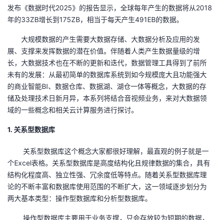
发布《数据时代2025》的报告显示，全球每年产生的数据将从2018
者
年的33ZB增长到175ZB，相当于每天产生491EB的数据。
大规模数据的产生需要大数据存储、大数据分析及应用的发
我
展、支撑来发挥数据的潜在价值。伴随着人类产生数据量级的增
长，大数据技术也在不断的更新和迭代，数据管理工具得到了前所
的
我
未有的发展：从最初简单的数据库系统到如今规模庞大且功能强大
的商业智能BI、数据仓库、数据湖、湖仓一体等概念，大数据的存
博
的
我
储及处理技术日新月异，本系列将结合音视频业务，来对大数据领
域的一些概念和相关云计算服务进行探讨。
客
论
的
我
1. 关系型数据库
坛
圈
的
我
关系型数据库这个概念大家都很好理解，最直观的例子就是一
子
直
的
我
个
Excel
表格。关系型数据库是高度结构化且规律数据的集合，具有
结构化程度高、独立性强、冗余度低等特点。随着关系型数据库理
我
播
活
的
论的不断丰富和数据库使用范围的不断扩大，这一领域逐步划分为
两大基本类型：操作型数据库和分析型数据库。
我
动
关
的
操作型数据库主要用于业务支撑，只会存放较为短期的数据，