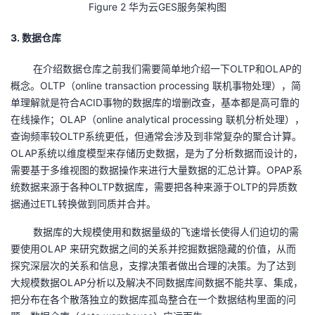
Figure
2
华为云
GES
服务架构图
3. 数据仓库
在介绍数据仓库之前我们需要简单地介绍一下
OLTP
和
OLAP
的
概念。
OLTP
（
online transaction processing
联机事物处理），简
单理解就是符合
ACID
事物的数据库的增删改查，基本都是高可靠的
在线操作；
OLAP
（
online analytical processing
联机分析处理），
查询频率较
OLTP
系统更低，但通常会涉及到非常复杂的聚合计算。
OLAP
系统以维度模型来存储历史数据，是为了分析数据而设计的，
需要基于多维视图的数据操作来进行大量数据的汇总计算。
OPAP
系
统数据来源于各种
OLTP
数据库，需要把各种来源于
OLTP
的异质数
据通过
ETL
转换做到同质并合并。
数据库的大规模使用和数据量级的飞速增长使得人们迫切的需
要使用
OLAP
来研究数据之间的关系并挖掘数据隐藏的价值，从而
探究深层次的关系和信息，支撑决策者做出合理的决策。为了达到
大规模数据
OLAP
分析以及解决不同数据库间数据不能共享、集成，
把分布在各个散落独立的数据库孤岛整合在一个数据结构里面的问