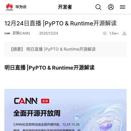
开发者
返
12月24日直播 |PyPTO & Runtime开源解读
回
昇腾CANN
2025/12/24
1.5w+
举
报
【摘要】 明日直播 |PyPTO & Runtime开源解读
明日直播 |PyPTO & Runtime开源解读
个
我
人
的
主
开
页
发