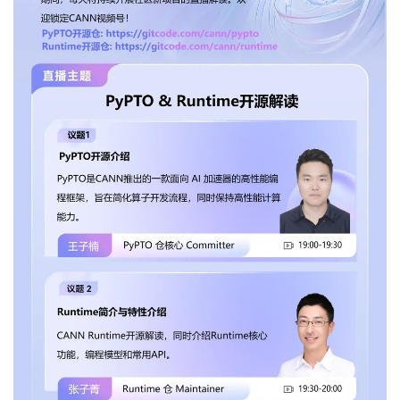
者
我
的
我
博
的
我
客
论
的
我
坛
圈
的
我
子
直
的
我
我
播
活
的
我
动
关
的