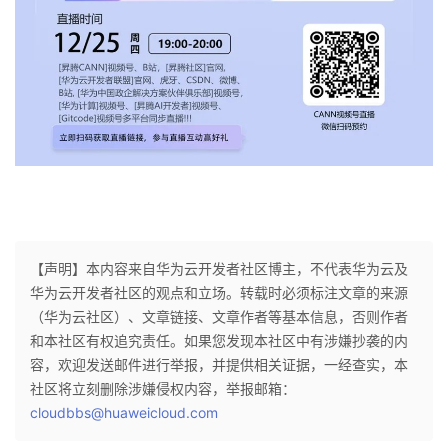
我
注
的
开
的
Programs
发
支
者
持
学
我
堂
的
我
我
【声明】本内容来自华为云开发者社区博主，不代表华为云及
华为云开发者社区的观点和立场。转载时必须标注文章的来源
技
的
的
我
（华为云社区）、文章链接、文章作者等基本信息，否则作者
和本社区有权追究责任。如果您发现本社区中有涉嫌抄袭的内
术
云
课
的
我
容，欢迎发送邮件进行举报，并提供相关证据，一经查实，本
社区将立刻删除涉嫌侵权内容，举报邮箱：
支
声
程
认
的
我
cloudbbs@huaweicloud.com