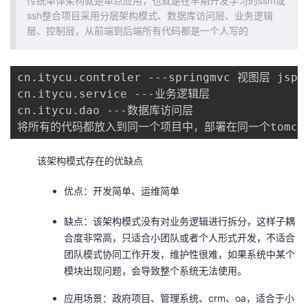
传统单体架构就是单点应用，也就是在早期开发学习的ssm或
ssh整合项目采用分层架构模式、数据库访问层、业务逻辑
者
层、控制层，从前端到后端所有代码都是一个人写的
我
cn.itycu.controler ---springmvc 视图层 jsp/f
的
我
cn.itycu.service ---业务逻辑层

cn.itycu.dao ---数据库访问层

博
的
我
将所有的代码都放入到同一个项目中，部署在同一个tomca
客
论
的
我
该架构模式存在的优缺点
坛
圈
的
我
优点：开发简单、运维简单
缺点：该架构模式没有对业务逻辑进行拆分，这样子耦
子
直
的
我
合度非常高，只适合小团队或者个人形式开发，不适合
团队模式协同工作开发，维护性很难，如果系统中某个
我
播
活
的
模块出现问题，会导致整个系统无法使用。
我
动
关
的
应用场景：政府项目、管理系统、crm、oa，适合于小