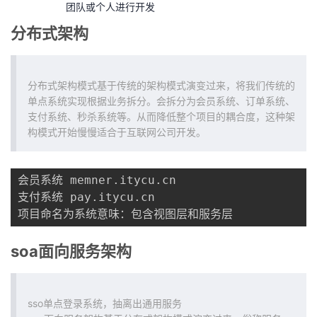
团队或个人进行开发
我
注
的
开
分布式架构
的
Programs
发
支
者
分布式架构模式基于传统的架构模式演变过来，将我们传统的
单点系统实现根据业务拆分。会拆分为会员系统、订单系统、
支付系统、秒杀系统等。从而降低整个项目的耦合度，这种架
持
学
构模式开始慢慢适合于互联网公司开发。
我
堂
会员系统 memner.itycu.cn

的
我
我
支付系统 pay.itycu.cn

项目命名为系统意味：包含视图层和服务层
技
的
的
我
soa面向服务架构
术
云
课
的
我
支
声
程
认
的
我
sso单点登录系统，抽离出通用服务