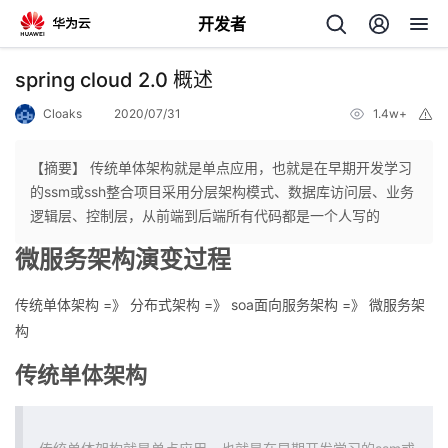
开发者
返
spring cloud 2.0 概述
回
Cloaks
2020/07/31
1.4w+
举
报
【摘要】 传统单体架构就是单点应用，也就是在早期开发学习
的ssm或ssh整合项目采用分层架构模式、数据库访问层、业务
逻辑层、控制层，从前端到后端所有代码都是一个人写的
个
微服务架构演变过程
我
人
传统单体架构 =》 分布式架构 =》 soa面向服务架构 =》 微服务架
构
的
主
传统单体架构
开
页
发