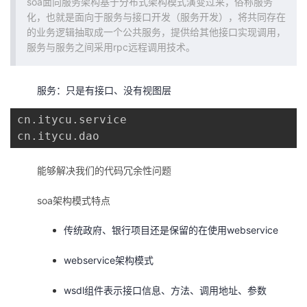
soa面向服务架构基于分布式架构模式演变过来，俗称服务
持
建
证
实
的
化，也就是面向于服务与接口开发（服务开发），将共同存在
的业务逻辑抽取成一个公共服务，提供给其他接口实现调用，
议
验
收
服务与服务之间采用rpc远程调用技术。
藏
服务：只是有接口、没有视图层
cn.itycu.service

cn.itycu.dao
能够解决我们的代码冗余性问题
soa架构模式特点
传统政府、银行项目还是保留的在使用webservice
webservice架构模式
wsdl组件表示接口信息、方法、调用地址、参数