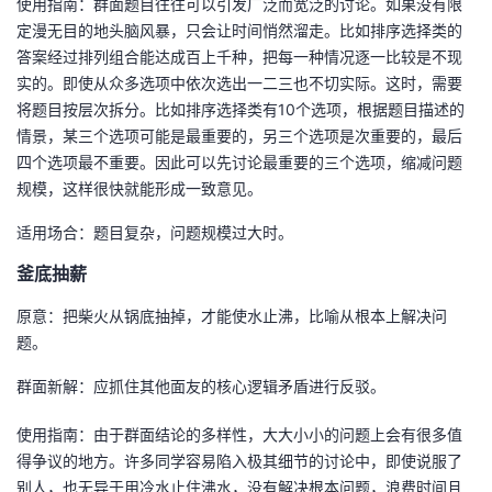
使用指南：群面题目往往可以引发广泛而宽泛的讨论。如果没有限
定漫无目的地头脑风暴，只会让时间悄然溜走。比如排序选择类的
答案经过排列组合能达成百上千种，把每一种情况逐一比较是不现
实的。即使从众多选项中依次选出一二三也不切实际。这时，需要
将题目按层次拆分。比如排序选择类有10个选项，根据题目描述的
情景，某三个选项可能是最重要的，另三个选项是次重要的，最后
四个选项最不重要。因此可以先讨论最重要的三个选项，缩减问题
规模，这样很快就能形成一致意见。
适用场合：题目复杂，问题规模过大时。
釜底抽薪
原意：把柴火从锅底抽掉，才能使水止沸，比喻从根本上解决问
题。
群面新解：应抓住其他面友的核心逻辑矛盾进行反驳。
使用指南：由于群面结论的多样性，大大小小的问题上会有很多值
得争议的地方。许多同学容易陷入极其细节的讨论中，即使说服了
别人，也无异于用冷水止住沸水，没有解决根本问题，浪费时间且