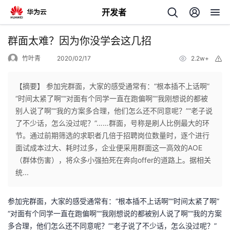
开发者
返
群面太难？因为你没学会这几招
回
竹叶青
2020/02/17
2.2w+
举
报
【摘要】 参加完群面，大家的感受通常有：“根本插不上话啊”
“时间太紧了啊”“对面有个同学一直在跑偏啊”“我刚想说的都被
别人说了啊”“我的方案多合理，他们怎么还不同意呢？”“老子说
个
了不少话，怎么没过呢？”……群面，号称是刷人比例最大的环
节。通过前期筛选的求职者几倍于招聘岗位数量时，逐个进行
我
人
面试成本过大、耗时过多，企业便采用群面这一高效的AOE
（群体伤害），将众多小强拍死在奔向offer的道路上。据相关
的
主
统...
开
页
参加完群面，大家的感受通常有：“根本插不上话啊”“时间太紧了啊”
“对面有个同学一直在跑偏啊”“我刚想说的都被别人说了啊”“我的方案
发
多合理，他们怎么还不同意呢？”“老子说了不少话，怎么没过呢？”