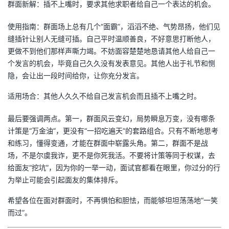
群面新解：插不上嘴时，要求其他求职者给自己一个表达的机会。
使用指南：群面场上总有几个“面霸”，滔滔不绝、气势昂扬，他们见
缝插针让别人无缝可插。自己平时温顺善良，不好意思打断他人，
更做不到他们那样声嘶力竭。不妨面容楚楚地恳请其他人给自己一
个发言的机会，毕竟自己久久没有发表意见。其他人出于礼节和恻
隐，会让出一段时间给你，让你充分发言。
适用场合：其他人久久不给自己发言机会而且插不上嘴之时。
最后要强调两点。第一，群面风云变幻，局势瞬息万变，没有哪条
计策是“万金油”，更没有“一招吃遍天”的套路组合。只有不断地思考
和练习，懂得变通，才能在群面中崭露头角。第二，群面不是战
场，不是尔虞我诈，更不是你死我活。不要将计策等同于权谋，去
给面友“挖坑”，因为你的一举一动，面试官都看在眼里，你过分的行
为举止可能会引起面友的集体排斥。
希望各位在面对群面时，不再惧怕和胆怯，而能够坦坦荡荡地“一笑
而过”。