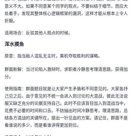
意义不大。如果不同意某个同学的观点，不要纠结于细节，而应大
处着手，发现其整体核心逻辑框架的漏洞，这样才能从根本上令人
折服。
适用场合：反驳其他人观点的时候。
浑水摸鱼
原意：指当敌人混乱无主时，乘机夺取胜利的谋略。
群面新解：当讨论陷入激辩时，求职者冷静思考理清思路，获得加
分。
使用指南：群面题目就是让大家产生矛盾和不同意见的。大家各抒
己见之后，由于意见的不统一会进入到讨论的大混战，彼此无法说
服又缺乏充分的论据支持自己。此时不应该盲目加入到混战当中，
花费不必要的时间和口舌。不妨抽出时间冷静思考，理清思路，总
结各方混战的关键所在，提出一针见血的方案。请记住，群面不是
看谁说的多少，而是看谁讲得更加到位。