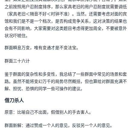
之前按照用户忍耐度排序，那么家具老旧的用户忍耐度就需要调低
（家具老旧＜隔音不好＜时钟不准）。当然，还需要考虑对面的宾
馆和我们是不是一个档次，是否构成竞争关系，这对决策的结果也
会有不同影响，大家需要对这类题目考虑得更加周全，不要被意外
状况吓唬住。
群面瞬息万变，唯有变通才是不变法宝。
群面三十六计
鉴于群面的复杂性和多变性，我总结了一些群面中常见的场景和套
路。虽然不能将变幻万千的局势尽然概括，但也算给对群面充满不
解、担忧、恐惧的同学一些可操作的建议。
借刀杀人
原意：比喻自己不出面，假借别人的手去害人。
群面新解：通过赞成一个人的意见，反驳另一个人的意见。