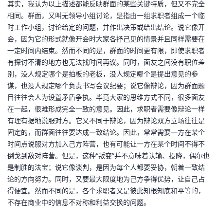
其实，我认为以上描述都能反映群面的某些关键特质，但又不完全
我
注
的
开
相同。群面，又叫无领导小组讨论，是指由一组求职者组成一个临
时工作小组，讨论给定的问题，并作出决策或给出结论。说它像开
的
Programs
发
会，因为它的形式就像开会时大家各抒己见的情景并且同样需要在
一定时间内结束。然而不同的是，群面的时间更有限，即使求职者
支
者
有探讨不清的地方也无法找时间再议。同时，面友之间没有职位差
别，没人规定哪个是拍板的老板，没人规定哪个是提出意见的参
持
学
谋，也没人规定哪个负责书写会议纪要；说它像辩论，因为群面题
目往往会人为设置矛盾争执。毕竟大家的思维方式不同，很多面友
我
堂
在一起，很难形成完全一致的意见。因此，求职者需要像辩论一样
有理有据地说服对方。它又不同于辩论，因为辩论双方立场往往是
的
我
我
固定的，而群面往往要达成一致结论。因此，常常需要一方在某个
时间点说服对方加入己方阵营，也有可能让一方在某个时间不得不
技
的
的
我
倒戈到敌对阵营。但是，这种“叛变”并不意味着认输、投降，偶尔也
是制胜的法宝；说它像谈判，是因为每个人都要妥协，朝着一致结
术
云
课
的
我
论的方向努力。同时，又要最大限度地为己方争得优势，让自己占
得便宜。然而不同的是，各个求职者又是彼此知根知底和平等的，
支
声
程
认
的
我
不存在商业中的信息不对称和利益交换的问题。