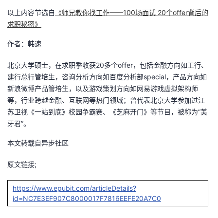
以上内容节选自
《师兄教你找工作——100场面试 20个offer背后的
求职秘密》
作者：韩速
北京大学硕士，在求职季收获20多个offer，包括金融方向如工行、
建行总行管培生，咨询分析方向如百度分析部special，产品方向如
新浪微博产品管培生，以及游戏策划方向如网易游戏虚拟架构师
等，行业跨越金融、互联网等热门领域；曾代表北京大学参加过江
苏卫视《一站到底》校园争霸赛、《芝麻开门》等节目，被称为“美
牙君”。
本文转载自异步社区
原文链接;
https://www.epubit.com/articleDetails?
id=NC7E3EF907C8000017F7816EEFE20A7C0