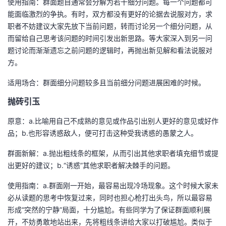
使用指南：群面题目通常会分解为若干细分问题。每一个问题都可
能面临激烈的争执。有时，双方都没有更好的论据去说服对方，求
职者不妨建议大家先放下当前问题，转而讨论另一个细分问题，从
而留给自己思考该问题的时间引发出新思路。等大家深入到另一问
题讨论而渐渐遗忘之前问题的逻辑时，再抛出新见解和看法说服对
方。
适用场合：群面细分问题较多且当前细分问题进展困难的时候。
抛砖引玉
原意：a.比喻用自己不成熟的意见或作品引出别人更好的意见或好作
品；b.也形容诱惑敌人，便可打击这种受我诱惑的愚蒙之人。
群面新解：a.抛出粗线条的框架，从而引出其他求职者填充细节或提
出更好的建议；b.“诱惑”其他求职者解决棘手的问题。
使用指南：a.群面刚一开始，最容易出现冷场现象。这个时候大家未
必从读题的思考中恢复过来，同时也担心枪打出头鸟，所以最容易
形成“突然的宁静”局面，十分尴尬。有些同学为了保证群面顺利展
开，不妨勇敢地站出来，先将粗线条讲给大家以打破尴尬。类似于