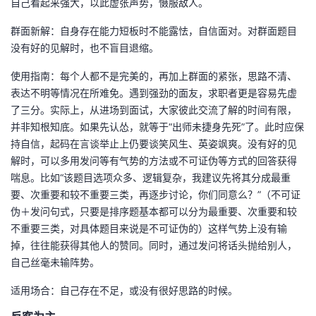
自己看起来强大，以此虚张声势，慑服敌人。
群面新解：自身存在能力短板时不能露怯，自信面对。对群面题目
没有好的见解时，也不盲目退缩。
使用指南：每个人都不是完美的，再加上群面的紧张，思路不清、
表达不明等情况在所难免。遇到强劲的面友，求职者更是容易先虚
了三分。实际上，从进场到面试，大家彼此交流了解的时间有限，
并非知根知底。如果先认怂，就等于“出师未捷身先死”了。此时应保
持自信，起码在言谈举止上仍要谈笑风生、英姿飒爽。没有好的见
解时，可以多用发问等有气势的方法或不可证伪等方式的回答获得
喘息。比如“该题目选项众多、逻辑复杂，我建议先将其分成最重
要、次重要和较不重要三类，再逐步讨论，你们同意么？”（不可证
伪＋发问句式，只要是排序题基本都可以分为最重要、次重要和较
不重要三类，对具体题目来说是不可证伪的）这样气势上没有输
掉，往往能获得其他人的赞同。同时，通过发问将话头抛给别人，
自己丝毫未输阵势。
适用场合：自己存在不足，或没有很好思路的时候。