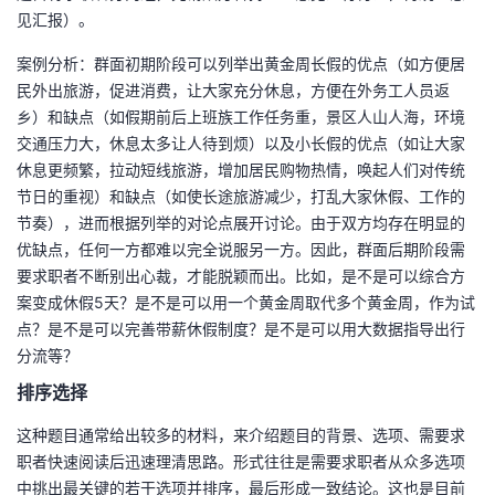
见汇报）。
案例分析：群面初期阶段可以列举出黄金周长假的优点（如方便居
民外出旅游，促进消费，让大家充分休息，方便在外务工人员返
乡）和缺点（如假期前后上班族工作任务重，景区人山人海，环境
交通压力大，休息太多让人待到烦）以及小长假的优点（如让大家
休息更频繁，拉动短线旅游，增加居民购物热情，唤起人们对传统
节日的重视）和缺点（如使长途旅游减少，打乱大家休假、工作的
节奏），进而根据列举的对论点展开讨论。由于双方均存在明显的
优缺点，任何一方都难以完全说服另一方。因此，群面后期阶段需
要求职者不断别出心裁，才能脱颖而出。比如，是不是可以综合方
案变成休假5天？是不是可以用一个黄金周取代多个黄金周，作为试
点？是不是可以完善带薪休假制度？是不是可以用大数据指导出行
分流等？
排序选择
这种题目通常给出较多的材料，来介绍题目的背景、选项、需要求
职者快速阅读后迅速理清思路。形式往往是需要求职者从众多选项
中挑出最关键的若干选项并排序，最后形成一致结论。这也是目前