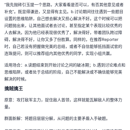
“我先抛砖引玉提一个思路，大家看看是否可以，有否其他意见或者
补充”。既显得谦逊，又显得有主见。b.讨论期间往往遇到一些题目
设置的思维陷阱，自己想去解决又担心解决不好。这个时候可以把
问题抛出来，让其他面试者去讨论，甚至指定某个表现比较优秀的
人去解决。因为他已经表现很优秀了，解决得好，带着团队跨过障
碍，解决得不好，让你又多了份胜算。同样的，在推荐Reporter
时，自己若没有把握做完美的总结，或者不自信能够抵挡面试官的
连珠提问，则可以推荐组内其他优秀的同学，实现小组共赢。
适用场合：a.读题结束到开始讨论之间的破冰期；b.遇到讨论难点和
思维陷阱，或者处于总结的阶段，自己不能解决或不确信能够完美
解决的时候。
擒贼擒王
原意：攻打敌军主力，捉住敌人首领，这样就能瓦解敌人的整体力
量。
群面新解：将题目层层分解，从问题的主要矛盾入手破题。