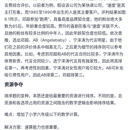
言费综合评价。以前者为例，假设该公司为某快递公司，“速度”是其
主打形象，而1985至1990年出生的人是其主要客户。评判结果如图
9.1所示，邓超参加“跑男”，具备高度品牌契合度，他的粉丝绝大多
数为85后，年龄重合度较高。贾玲的喜剧形象与“速度”关联不大，
且她的粉丝有较多比例的中年人，因此年龄契合度也较低。依次类
推，选出邓超、AB（Angelababy）、宁泽涛为代言明星，由于他
们在之前的评价体系中相差无几，之后更为细节的排序则可以参考
其他因素。比如，考虑到邓超和AB的代言合同比较多，宁泽涛作为
体育新贵，代言合同较少。选宁泽涛代言具有独家性，因此将其排
名第一。再考虑性别因素，宁泽涛对女性用户吸引较大，AB可补充
吸引男性用户，因此AB排第二，邓超排第三。
资源争夺
排序题的变种，本质还是给最重要的资源进行排序。不同的是，总
资源和各选项占用的资源之间隐含的数学逻辑会影响排序结果。
难点：增加了小学六年级以下的数学计算。
解决方案：速算能力也很重要。