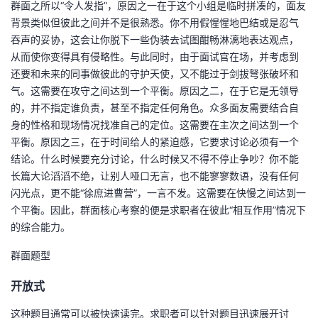
群面之所以“令人发指”，原因之一在于这个小组是临时拼凑的，面友
持
建
证
实
的
背景类似但彼此之间并不是很熟悉。你不用假惺惺地巴结或是忍气
吞声的妥协，这会让你脱下一些伪装去试图酣畅淋漓地表达观点，
议
验
收
从而使你变得具有侵略性。与此同时，由于面试官在场，并考虑到
还要和未来的同事做彼此的守护天使，又不能过于剑拔弩张破坏和
藏
气。这需要在攻守之间达到一个平衡。原因之二，在于它是无领导
的，并不指定谁负责，甚至不指定任何角色。众多面友需要结合自
身的性格和现场情况找准自己的定位。这需要在主次之间达到一个
平衡。原因之三，在于时间给人的紧迫感，它要求讨论必须有一个
结论。什么时候要充分讨论，什么时候又不得不停止争吵？你不能
长篇大论滔滔不绝，让别人哑口无言，也不能寥寥数语，没有任何
闪光点，更不能“徐庶进曹营”，一言不发。这需要在快慢之间达到一
个平衡。因此，群面核心考察的便是求职者在彼此“相互作用”情况下
的综合能力。
群面题型
开放式
这种题目通常可以被快速读完。求职者可以针对题目迅速展开讨