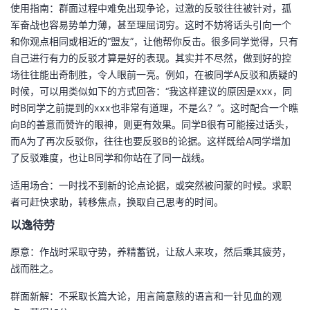
使用指南：群面过程中难免出现争论，过激的反驳往往被针对，孤
军奋战也容易势单力薄，甚至理屈词穷。这时不妨将话头引向一个
和你观点相同或相近的“盟友”，让他帮你反击。很多同学觉得，只有
自己进行有力的反驳才算是好的表现。其实并不尽然，做到好的控
场往往能出奇制胜，令人眼前一亮。例如，在被同学A反驳和质疑的
时候，可以用类似如下的方式回答：“我这样建议的原因是xxx，同
时B同学之前提到的xxx也非常有道理，不是么？”。这时配合一个瞧
向B的善意而赞许的眼神，则更有效果。同学B很有可能接过话头，
而A为了再次反驳你，往往也要反驳B的论据。这样既给A同学增加
了反驳难度，也让B同学和你站在了同一战线。
适用场合：一时找不到新的论点论据，或突然被问蒙的时候。求职
者可赶快求助，转移焦点，换取自己思考的时间。
以逸待劳
原意：作战时采取守势，养精蓄锐，让敌人来攻，然后乘其疲劳，
战而胜之。
群面新解：不采取长篇大论，用言简意赅的语言和一针见血的观