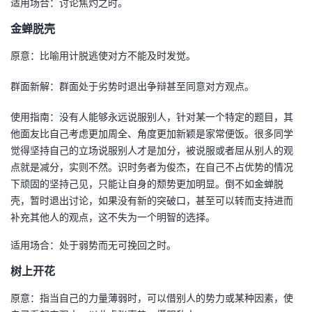
适用场合：讨论焦灼之时。
金蝉脱壳
原意：比喻用计脱逃使对方不能及时发觉。
群面新解：群面处于劣势时退出争辩甚至同意对方观点。
使用指南：没有人能够永远说服别人，针对某一个特定的题目，其
他面友比自己考虑更加周全、角度更加新颖是家常便饭。很多同学
觉得坚持自己的立场说服别人才是加分，被说服或者屈从别人的观
点就是减分，实则不然。识时务者为俊杰，在自己不占优势的情况
下顽固的坚持己见，只能让自身的颓势更加明显。倒不如金蝉脱
壳，暂时退出讨论，如果没有新的突破口，甚至可以转而支持进而
补充其他人的观点，这不失为一个明智的选择。
适用场合：处于弱势而无可挽回之时。
树上开花
原意：指当自己的力量薄弱时，可以借别人的势力或某种因素，使