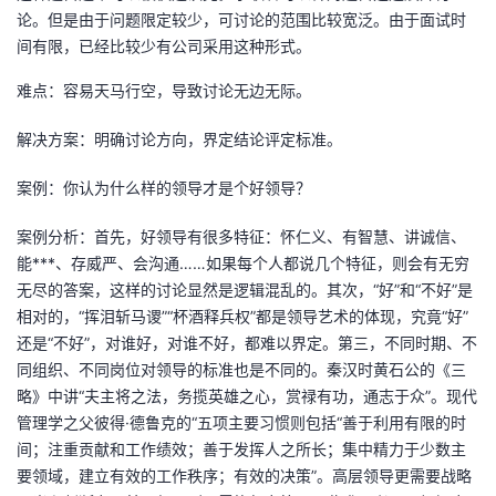
论。但是由于问题限定较少，可讨论的范围比较宽泛。由于面试时
间有限，已经比较少有公司采用这种形式。
难点：容易天马行空，导致讨论无边无际。
解决方案：明确讨论方向，界定结论评定标准。
案例：你认为什么样的领导才是个好领导？
案例分析：首先，好领导有很多特征：怀仁义、有智慧、讲诚信、
能***、存威严、会沟通……如果每个人都说几个特征，则会有无穷
无尽的答案，这样的讨论显然是逻辑混乱的。其次，“好”和“不好”是
相对的，“挥泪斩马谡”“杯酒释兵权”都是领导艺术的体现，究竟“好”
还是“不好”，对谁好，对谁不好，都难以界定。第三，不同时期、不
同组织、不同岗位对领导的标准也是不同的。秦汉时黄石公的《三
略》中讲“夫主将之法，务揽英雄之心，赏禄有功，通志于众”。现代
管理学之父彼得·德鲁克的“五项主要习惯则包括“善于利用有限的时
间；注重贡献和工作绩效；善于发挥人之所长；集中精力于少数主
要领域，建立有效的工作秩序；有效的决策”。高层领导更需要战略