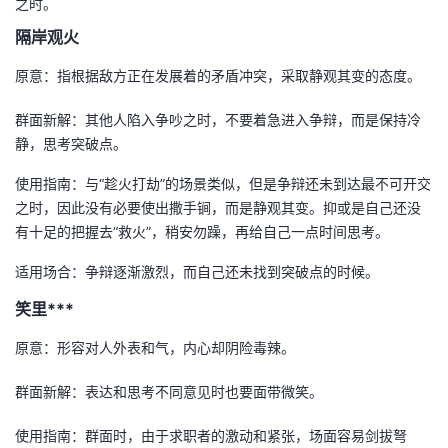
之时。
隔岸观火
原意：指根据敌方正在发展着的矛盾冲突，采取静观其变的态度。
群面新解：其他人陷入争吵之时，不要着急进入争辩，而是保持冷
静，思考突破点。
使用指南：与“趁火打劫”的场景类似，但是争辩还未到达最不可开交
之时，因此没有必要使出撒手锏，而是静观其变。抑或是自己还没
有十足的把握去“救火”，稍安勿躁，再给自己一点时间思考。
适用场合：争辩逐渐激烈，而自己还未找到突破点的时候。
笑里***
原意：形容对人外表和气，内心却阴险毒辣。
群面新解：表达和思考不同意见时也要面带微笑。
使用指南：群面时，由于求职者的激动和紧张，场面容易剑拔弩