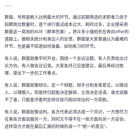
……
者
群面，号称是刷人比例最大的环节。通过前期筛选的求职者几倍于
招聘岗位数量时，逐个进行面试成本过大、耗时过多，企业便采用
我
群面这一高效的AOE（群体伤害），将众多小强拍死在奔向offer的
道路上。据相关统计和身边人的反馈，群面是大家普遍认为最难的
的
我
环节，也是最不知道如何准备、如何练习的环节。
博
的
我
有人说，群面就像平时开会。围绕一个会议议题，有人负责给出讨
论方向，有人做会议记录。大家各抒己见提建议，最后再经过梳
客
论
的
我
理，提出下一步的工作重点。
坛
圈
的
我
有人说，群面就像辩论。定一个辩题，辩手分别发表意见，以情动
人、以理服人。但是终归屁股决定脑袋，立场决定话语，谁也说服
子
直
的
我
不了谁，只能是评委判定辩论技巧相对突出的一方获胜。
有人说，群面就像谈判。各方代表必须达成一个共识，一方想尽力
我
播
活
的
在某些方面说服另一方，同时又不得不在一些方面向另一方妥协。
这样双方才能在最后汇报的时候形成一个“统一的意见”。
我
动
关
的