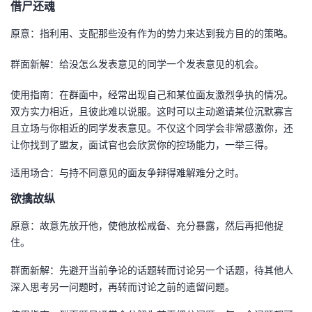
借尸还魂
原意：指利用、支配那些没有作为的势力来达到我方目的的策略。
群面新解：给没怎么发表意见的同学一个发表意见的机会。
使用指南：在群面中，经常出现自己和某位面友激烈争执的情况。
双方实力相近，且彼此难以说服。这时可以主动邀请某位沉默寡言
且立场与你相近的同学发表意见。不仅这个同学会非常感激你，还
让你找到了盟友，面试官也会欣赏你的控场能力，一举三得。
适用场合：与持不同意见的面友争辩得难解难分之时。
欲擒故纵
原意：故意先放开他，使他放松戒备、充分暴露，然后再把他捉
住。
群面新解：先避开当前争论的话题转而讨论另一个话题，待其他人
深入思考另一问题时，再转而讨论之前的遗留问题。