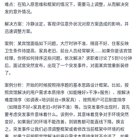
难点：在陷入原思维和框架的情况下，需要马上调整，从而解决突
发的意外情况。
解决方案：冷静淡定，客观评估意外状况对原方案造成的影响，并
迅速调整方案。
案例：某宾馆面临如下问题，大厅时钟不准、隔音不好、住客反映
卫生条件待提高、家具老旧、前台人员经常聊天……如果你是该宾馆
经理，你将如何排序这些问题，依次解决？求职者讨论了5到10分钟
后，面试官突然宣布，出现了一个突发事件，对面某宾馆重新装修
了。
案例分析：开始的时候按照排序题的基本思路设计框架。比如，按
照宾馆解决的用户需求本质排序（如能睡好>干净>服务）、按解决
难度排序（如调表<培训前台<换家具）、按照用户可忍耐度排序
（如隔音不好<家具老旧<时钟不准）等。当突发事件出现时，首先
要考虑突发事件意味着什么。该例中，其意味着竞争对手环境突然
变好，如果我们的环境不能改善，则销售额可能直线下降。换言
之，突发事件让我们必须调整框架或者修改当前框架中环境的权
重。如果之前按照宾馆解决的用户需求本质排序就不合适了。如果