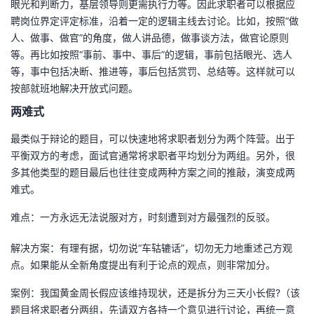
眼光和判断力，基层领导则更需执行力等。因此求职者可以根据应
聘岗位界定评定标准，沿着一定的逻辑主线去讨论。比如，按照“做
人、做事、做官”的角度，做人讲品德，做事谈方法，做官论原则
等。再比如按照“事前、事中、事后”的逻辑，事前包括眼光、选人
等，事中包括决断、推进等，事后包括赏罚、总结等。这样就可以
按部就班地解决开放式问题。
两难式
最类似于辩论的题目，可以快速地将求职者划分为两个阵营。出于
平衡双方的考虑，面试官通常将求职者平均划分为两组。另外，很
多其他类型的题目最后也往往变成两种方案之间的推敲，演变成两
难式。
难点：一方永远无法说服对方，时刻遭到对方最强烈的反驳。
解决方案：有理有据，切勿说“车轱辘话”，切勿无力地重述己方观
点。如果能从全新角度提出有利于论点的观点，则非常加分。
案例：我国黄金周长假应该维持现状，还是拆分为三天小长假?（该
题目将求职者分两组，先请双方各持一个意见进行讨论，再统一意