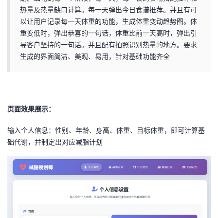
热量及热量缺口计算。每一天弹出今日食谱推荐。并且有可
者
以让用户记录每一天体重的功能，生成体重变动趋势图。体
重变低时，弹出恭喜的一句话，体重比前一天高时，弹出引
我
导客户坚持的一句话。并且配有拍照识别热量的地方。要求
生成的界面简洁、美观、易用，针对基础功能齐全
的
我
博
的
我
页面效果展示：
客
论
的
我
输入个人信息：性别、年龄、身高、体重、目标体重，即可计算基
坛
圈
的
我
础代谢，并制定出对应减脂计划
子
直
的
我
我
播
活
的
我
动
关
的