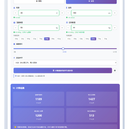
我
注
的
开
的
Programs
发
支
者
持
学
我
堂
的
我
我
技
的
的
我
术
云
课
的
我
支
声
程
认
的
我