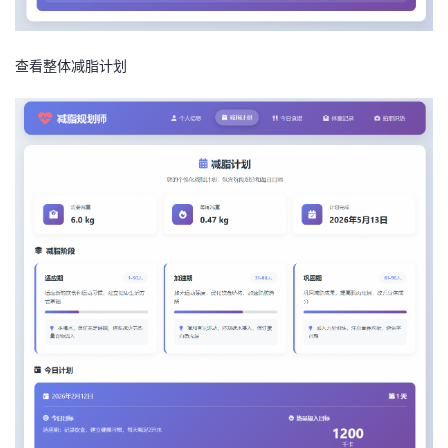
持
建
证
实
的
议
验
收
查看整体减脂计划
藏