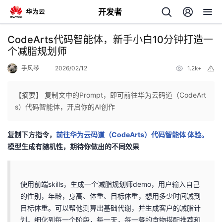
开发者
返
CodeArts代码智能体，新手小白10分钟打造一
回
个减脂规划师
手风琴
2026/02/12
1.2k+
举
报
【摘要】 复制文中的Prompt，即可前往华为云码道（CodeArt
s）代码智能体，开启你的AI创作
个
复制下方指令，
前往华为云码道（CodeArts）代码智能体 体验。
我
人
模型生成有随机性，期待你做出的不同效果
的
主
使用前端skills，生成一个减脂规划师demo，用户输入自己
开
页
的性别，年龄，身高、体重、目标体重，想用多少时间减到
目标体重。可以帮他测算出基础代谢，并生成客户的减脂计
发
划。细化到每一个阶段，每一天，每一餐的食物搭配推荐和