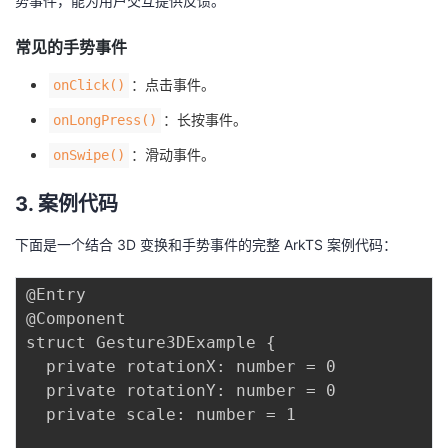
势事件，能为用户交互提供反馈。
议
注
验
收
常见的手势事件
藏
：点击事件。
onClick()
：长按事件。
onLongPress()
：滑动事件。
onSwipe()
3. 案例代码
下面是一个结合 3D 变换和手势事件的完整 ArkTS 案例代码：
@Entry

@Component

struct Gesture3DExample {

  private rotationX: number = 0

  private rotationY: number = 0

  private scale: number = 1
