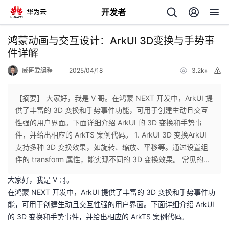
开发者
返
鸿蒙动画与交互设计：ArkUI 3D变换与手势事
回
件详解
威哥爱编程
2025/04/18
3.2k+
举
报
【摘要】 大家好，我是 V 哥。在鸿蒙 NEXT 开发中，ArkUI 提
供了丰富的 3D 变换和手势事件功能，可用于创建生动且交互
个
性强的用户界面。下面详细介绍 ArkUI 的 3D 变换和手势事
件，并给出相应的 ArkTS 案例代码。 1. ArkUI 3D 变换ArkUI
我
人
支持多种 3D 变换效果，如旋转、缩放、平移等。通过设置组
件的 transform 属性，能实现不同的 3D 变换效果。 常见的...
我
的
主
大家好，我是 V 哥。
在鸿蒙 NEXT 开发中，ArkUI 提供了丰富的 3D 变换和手势事件功
我
的
开
页
能，可用于创建生动且交互性强的用户界面。下面详细介绍 ArkUI
的 3D 变换和手势事件，并给出相应的 ArkTS 案例代码。
我
的
开
发