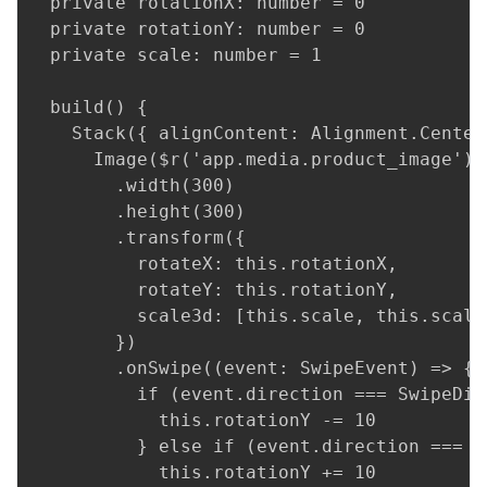
  private rotationX: number = 0

  private rotationY: number = 0

  private scale: number = 1

  build() {

    Stack({ alignContent: Alignment.Center 
      Image($r('app.media.product_image'))

        .width(300)

        .height(300)

        .transform({

          rotateX: this.rotationX,

          rotateY: this.rotationY,

          scale3d: [this.scale, this.scale
        })

        .onSwipe((event: SwipeEvent) => {

          if (event.direction === SwipeDir
            this.rotationY -= 10

          } else if (event.direction === S
            this.rotationY += 10
