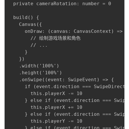
  private cameraRotation: number = 0

  build() {

    Canvas({

      onDraw: (canvas: CanvasContext) => {

        // 绘制游戏场景和角色

        // ...

      }

    })

    .width('100%')

    .height('100%')

    .onSwipe((event: SwipeEvent) => {

      if (event.direction === SwipeDirectio
        this.playerX -= 10

      } else if (event.direction === Swipe
        this.playerX += 10

      } else if (event.direction === Swipe
        this.playerY -= 10

      } else if (event.direction === Swipe