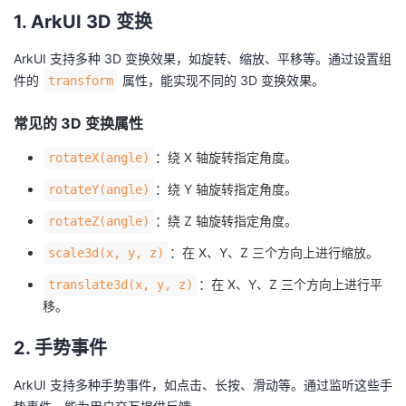
1. ArkUI 3D 变换
的
Programs
发
者
ArkUI 支持多种 3D 变换效果，如旋转、缩放、平移等。通过设置组
支
者
我
件的
属性，能实现不同的 3D 变换效果。
transform
持
学
的
我
常见的 3D 变换属性
：绕 X 轴旋转指定角度。
rotateX(angle)
我
堂
博
的
我
：绕 Y 轴旋转指定角度。
rotateY(angle)
的
我
客
论
的
我
我
：绕 Z 轴旋转指定角度。
rotateZ(angle)
技
的
坛
圈
的
我
的
我
：在 X、Y、Z 三个方向上进行缩放。
scale3d(x, y, z)
：在 X、Y、Z 三个方向上进行平
translate3d(x, y, z)
术
云
子
直
的
我
课
的
我
移。
支
声
播
活
的
程
认
的
我
2. 手势事件
持
建
动
关
证
实
的
ArkUI 支持多种手势事件，如点击、长按、滑动等。通过监听这些手