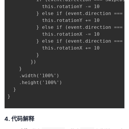
            this.rotationY -= 10

          } else if (event.direction === S
            this.rotationY += 10

          } else if (event.direction === S
            this.rotationX -= 10

          } else if (event.direction === S
            this.rotationX += 10

          }

        })

    }

    .width('100%')

    .height('100%')

  }

}    

4. 代码解释