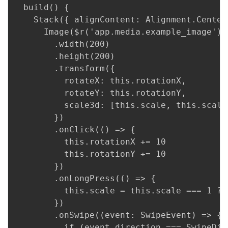
  build() {

    Stack({ alignContent: Alignment.Center 
      Image($r('app.media.example_image'))

        .width(200)

        .height(200)

        .transform({

          rotateX: this.rotationX,

          rotateY: this.rotationY,

          scale3d: [this.scale, this.scale
        })

        .onClick(() => {

          this.rotationX += 10

          this.rotationY += 10

        })

        .onLongPress(() => {

          this.scale = this.scale === 1 ? 1
        })

        .onSwipe((event: SwipeEvent) => {

          if (event.direction === SwipeDir