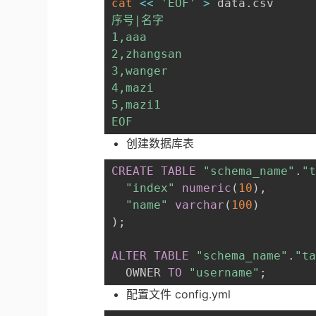
cat
<<
'EOF'
>
 data.csv
序号|名字

1,aaa 

2,zhangsan 

3,wanger 

4,mazi

5,mazi1

EOF
创建数据库表
CREATE
TABLE
"schema_name"
.
"
"index"
numeric
(
10
)
,
"name"
varchar
(
100
)
)
;
ALTER
TABLE
"schema_name"
.
"t
  OWNER 
TO
"username"
;
配置文件 config.yml