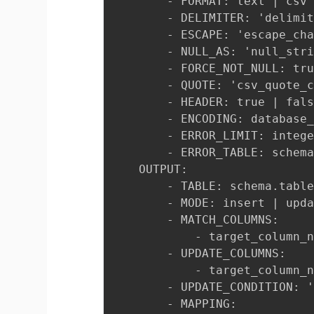
        - FORMAT: text | c
        - DELIMITER: 'de
        - ESCAPE: 'escap
        - NULL_AS: 'nul
        - FORCE_NOT_NU
        - QUOTE: 'csv_quot
        - HEADER: true | 
        - ENCODING: databa
        - ERROR_LIMIT
        - ERROR_TABLE: 
    OUTPUT:

        - TABLE: schema.ta
        - MODE: insert |
        - MATCH_COLUMNS:  
            - target_column_n
        - UPDATE_COLUMNS: 
            - target_column_n
        - UPDATE_CONDIT
        - MAPPING:        