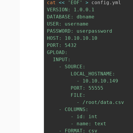
cat
<<
'EOF'
>
 config.yml
VERSION: 1.0.0.1

DATABASE: dbname

USER: username

PASSWORD: userpassword

HOST: 10.10.10.10

PORT: 5432

GPLOAD: 

  INPUT: 

    - SOURCE: 

        LOCAL_HOSTNAME: 

          - 10.10.10.149

        PORT: 55555 

        FILE: 

          - /root/data.csv 

    - COLUMNS: 

        - id: int 

        - name: text 

    - FORMAT: csv 
