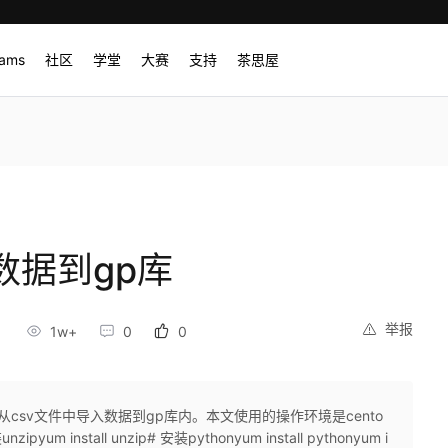
rams
社区
学堂
大赛
支持
茶思屋
入数据到gp库
举报
1w+
0
0
从csv文件中导入数据到gp库内。本文使用的操作环境是cento
um install unzip# 安装pythonyum install pythonyum i