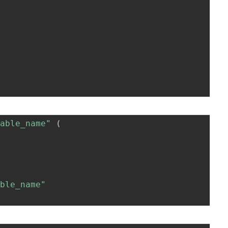
table_name"
(
able_name"