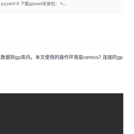
all pyyaml # 下载gpload安装包： h...
入数据到gp库内。本文使用的操作环境是centos7 连接的gp