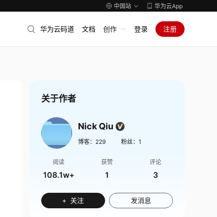
中国站
华为云App
华为云码道
文档
创作
登录
注册
关于作者
Nick Qiu
博客：
229
粉丝：
1
阅读
获赞
评论
108.1w+
1
3
+ 关注
发消息