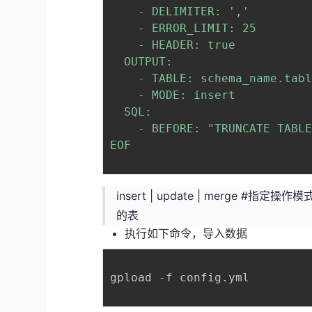
    - DELIMITER: ',' 

    - ERROR_LIMIT: 25 

    - HEADER: true

  OUTPUT: 

    - TABLE: schema_name.tabl
    - MODE: insert

  SQL:

    - BEFORE: "TRUNCATE TABLE
EOF
insert | update | merge #
的表
执行如下命令，导入数据
gpload -f config.yml
