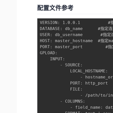
配置文件参考
VERSION: 1.0.0.1          
DATABASE: db_name      
USER: db_username      
HOST: master_hostname  #
PORT: master_port       
GPLOAD:                
    INPUT:              
        - SOURCE:      
            LOCAL_HOST
                - hostname_or
            PORT: http_po
            FILE:    
                - /path/to/in
        - COLUMNS:    
            - field_name: dat