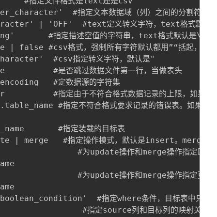
sv      #指定文件格式是text还是csv

limiter_character'  #指定文本数据域（列）之间的分割符，默
e_character' | 'OFF'  #text定义转义字符，text格
l_string'       #指定描述空值的字符串，text格式默认是\
LL: true | false #csv格式，强制所有字符默认都用
e_character'  #csv指定转义字符，默认是"

false          #是否跳过数据文件第一行，当做表头

se_encoding   #定数据源的字符集

: integer          #指定由于不符合格式数据记录
schema.table_name #指定不符合格式要求记录的错误表。如
ble_name       #指定装载的目标表

 update | merge   #指定操作模式，默认是insert。me
                   #为update操作和merge操作指定匹配
ame            

                   #为update操作和merge操作指定更新
ame

ION: 'boolean_condition'  #指定where条件，目
                    #指定source列和目标列的映射关系。