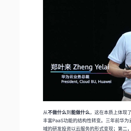
从
不做什么
到
能做什么
，这在本质上体现了
丰富PaaS功能的结构性转变。三年前华为
域的研发投资以云服务的形式变现；第二，