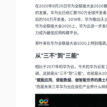
在2020年9月25日华为全联接大会20
的发展，华为云已经汇聚150万全球开发者
后的150万开发者。2019年，华为推出沃
华为全联接大会2020上，华为云进一步
力成为最佳应用构建平台。
郑叶来在华为全联接大会2020上特别强
从“三不”到“三能”
相比于2017年的华为云，今天的华为云有
调，这就是从“三不”到“三能”。也就是从2
“赋能应用、使能数据、做智能世界的黑土
“而是未来三年华为云应该在产业界什么样