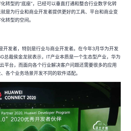
化转型的“底座”，已经可以垂直打通和整合行业数字化转
来就是为行业和商业开发者提供更好的工具、平台和商业变
字化转型的空间。
就是开发者，特别是行业与商业开发者。在今年3月华为开发
算BG总裁侯金龙就表示，IT产业本质是一个生态型产业，华为
施和云平台，而面向各个行业解决客户问题还需要很多的应用
业、各个业务场景开发不同的软件适配。