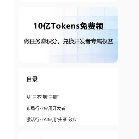
目录
从“三不”到“三能”
布局行业应用开发者
激活行业AI应用“头雁”效应