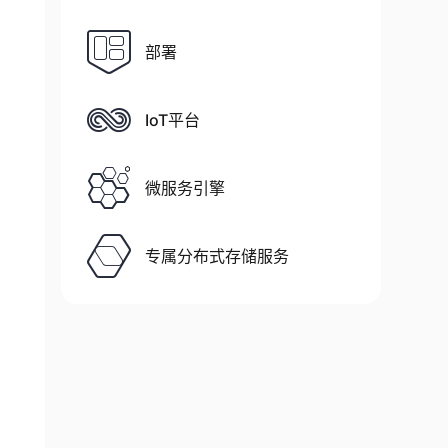
部署
IoT平台
微服务引擎
专属分布式存储服务