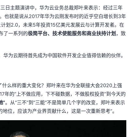
20第三日主题演讲中，华为云业务总裁郑叶来表示：经过三年
。也就是说从2017年华为云刚发布时的近乎空白增长到3年
土计划2.0，未来5年投资15亿美元发展云与计算开发者。在
发布了一系列的
极简平台、技术使能服务和商业扶持计划
，致
调，华为云期待首先成为中国软件开发企业值得信赖的伙伴。
了什么样的重大变化？郑叶来在华为全联接大会2020上强
017年的“上不做应用，下不碰数据，不做股权投资”到今天的
地”
。从“三不”到“三能”不是简单几个字的改变，郑叶来表示
的地位，应该为产业界贡献什么，这是一次重新思考”。