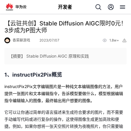
开发者
返
【云驻共创】Stable Diffusion AIGC限时0元！
回
3步成为P图大师
香菜聊游戏
2023/07/07
1.8w+
举
报
【摘要】 Stable Diffusion AIGC 原理和实践
个
1、instructPix2Pix概览
我
人
instructPix2Pix文字编辑图片是一种纯文本编辑图像的方法，用户
提供一张图片和文本编辑指令，告诉模型要做什么，模型根据编辑
我
的
主
指令编辑输入的图像，最终输出用户想要的图像。
我
的
它可以让你通过简单的语言描述来生成符合要求的图片，而不需要
开
页
手动编写代码或进行复杂的操作，这使得图像生成更加高效和便
我
的
捷。例如，如果你想将一张天空照片转换为夜晚照片，你只需要输
开
发