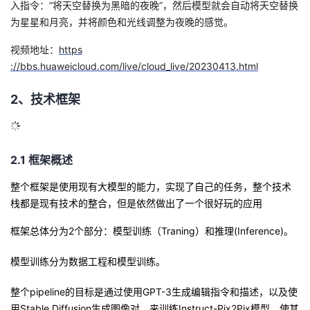
入指令：
“
将天空替换为黑暗的夜晚
”
，然后模型就会自动将天空替换
的
为星星和月亮，并将颜色和光线调整为夜晚的感觉。
Programs
发
者
视频地址：
https
支
者
我
://bbs.huaweicloud.com/live/cloud_live/20230413.html
持
学
的
我
2、技术框架
我
堂
博
的
我
的
我
客
论
的
我
2.1 框架概述
我
整个框架是使用现有大模型的能力，实现了自己的任务，整个技术
技
的
坛
圈
的
我
的
我
栈都是现有技术的整合，但是依然做出了一个很好玩的应用
术
云
子
直
的
我
课
的
我
框架总体分为2个部分：模型训练（Traning）和推理(Inference)。
支
声
播
活
的
程
认
的
我
模型训练分为数据工程和模型训练
。
持
建
动
关
整个pipeline的目标是通过使用GPT-3生成编辑指令和描述，以及使
证
实
的
用Stable Diffusion生成图像对，来训练Instruct-Pix2Pix
模型，使其