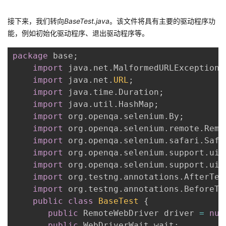
接下来，我们转向
BaseTest.java
。该文件将具有主要的驱动程序功
能，例如初始化驱动程序、退出驱动程序等。
package
 base
;
import
 java
.
net
.
MalformedURLException
;
import
 java
.
net
.
URL
;
import
 java
.
time
.
Duration
;
import
 java
.
util
.
HashMap
;
import
 org
.
openqa
.
selenium
.
By
;
import
 org
.
openqa
.
selenium
.
remote
.
Remo
import
 org
.
openqa
.
selenium
.
safari
.
Safa
import
 org
.
openqa
.
selenium
.
support
.
ui
.
import
 org
.
openqa
.
selenium
.
support
.
ui
.
import
 org
.
testng
.
annotations
.
AfterTes
import
 org
.
testng
.
annotations
.
BeforeTe
public
class
BaseTest
{
public
 RemoteWebDriver driver 
=
nul
public
 WebDriverWait wait
;