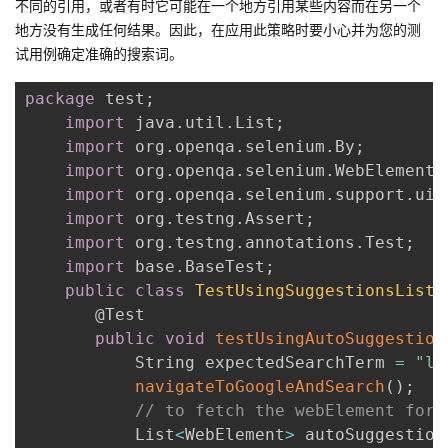
不同的引用，或者有时它可能在一个地方引用某些内容而在另一个
地方没有生成任何结果。因此，在应用此策略时要小心并为您的测
试用例确定准确的搜索词。
package
 test
;
import
 java
.
util
.
List
;
import
 org
.
openqa
.
selenium
.
By
;
import
 org
.
openqa
.
selenium
.
WebElement
;
import
 org
.
openqa
.
selenium
.
support
.
ui
.
import
 org
.
testng
.
Assert
;
import
 org
.
testng
.
annotations
.
Test
;
import
 base
.
BaseTest
;
public
class
TestUsingSuggestionsList
       @Test

public
void
testUsingAutoSuggestion
           String expectedSearchTerm 
=
"la
navigateToGoogleAndSearch
(
)
;
// to fetch the webElement for 
           List
<
WebElement
>
 autoSuggestion