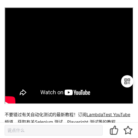
退
出
不要错过有关自动化测试的最新教程！订阅
LambdaTеst YouTube
登
频道，获取有关
Selenium 测试
、
Playwright 测试
等的教程。
录
在这篇关于
移动自动化测试
工具的博客中，我们列出了最好的 11 个