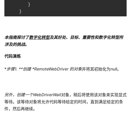
}
}
本指南探讨了
数字化转型
及其好处、目标、重要性和数字化转型所
涉及的挑战。
代码演练
*
步骤1. **创建 *RemoteWebDriver 的对象
并将其初始化为
null
。
另外，创建一个WebDriverWait
对象，稍后将使用该对象来实现显式
等待。该等待对象将允许代码等待给定的时间，直到满足给定的条
件，然后再继续。