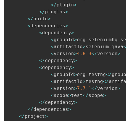
<
/
plugin
>
<
/
plugins
>
<
/
build
>
<
dependencies
>
<
dependency
>
<
groupId
>
org
.
seleniumhq
.
sel
<
artifactId
>
selenium
-
java
<
/
<
version
>
4.8
.3
<
/
version
>
<
/
dependency
>
<
dependency
>
<
groupId
>
org
.
testng
<
/
groupI
<
artifactId
>
testng
<
/
artifac
<
version
>
7.7
.1
<
/
version
>
<
scope
>
test
<
/
scope
>
<
/
dependency
>
<
/
dependencies
>
<
/
project
>