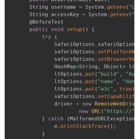
       String username 
=
 System
.
getenv
(
"LT
       String accessKey 
=
 System
.
getenv
(
"L
       @BeforeTest

public
void
setup
(
)
{
try
{
               SafariOptions safariOptions
               safariOptions
.
setPlatformNa
               safariOptions
.
setBrowserVer
               HashMap
<
String
,
 Object
>
 ltO
               ltOptions
.
put
(
"build"
,
"Aut
               ltOptions
.
put
(
"name"
,
"Hand
               ltOptions
.
put
(
"w3c"
,
true
)
;
               safariOptions
.
setCapability
               driver 
=
new
RemoteWebDrive
new
URL
(
"https://"
}
catch
(
MalformedURLException 
               e
.
printStackTrace
(
)
;
}