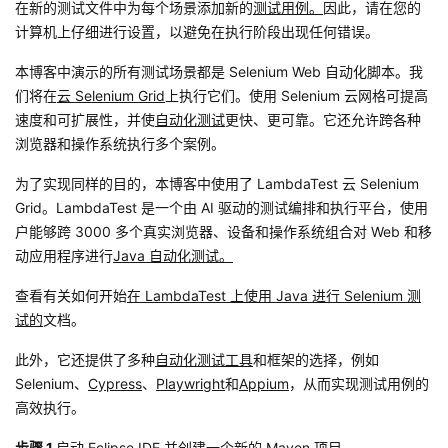
在新的测试文件中为每个场景添加新的
测试用例。
因此，请在您的
计算机上仔细进行设置，以避免在执行阶段出现任何错误。
本博客中演示的所有测试场景都是 Selenium Web 自动化脚本。我
们将在
云 Selenium Grid
上执行它们。使用 Selenium 云网格可提高
速度和可扩展性，并使
自动化测试
更快、更可靠。它还允许跨各种
浏览器和操作系统执行多个案例。
为了实现同样的目的，本博客中使用了 LambdaTest 云 Selenium
Grid。LambdaTest 是一个由 AI 驱动的测试编排和执行平台，使用
户能够跨 3000 多个真实浏览器、设备和操作系统组合对 Web 和移
动应用程序进行
Java 自动化测试。
查看有关如何开始
在 LambdaTest 上使用 Java 进行 Selenium 测
试的
文档。
此外，它还提供了多种
自动化测试工具
和框架的选择，例如
Selenium、
Cypress
、
Playwright
和
Appium
，从而实现测试用例的
高效执行。
步骤 1.
启动 Eclipse IDE 并创建一个新的 Maven 项目