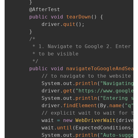
}
       @AfterTest

public
void
tearDown
(
)
{
           driver
.
quit
(
)
;
}
/*

        * 1. Navigate to Google 2. Enter s
        * to be visible

        */
public
void
navigateToGoogleAndSear
// to navigate to the website a
           System
.
out
.
println
(
"Navigating 
           driver
.
get
(
"https://www.google.
           System
.
out
.
println
(
"Entering se
           driver
.
findElement
(
By
.
name
(
"q"
)
// explicit wait to wait for th
           wait 
=
new
WebDriverWait
(
driver
           wait
.
until
(
ExpectedConditions
.
p
           System
.
out
.
println
(
"Auto-sugges