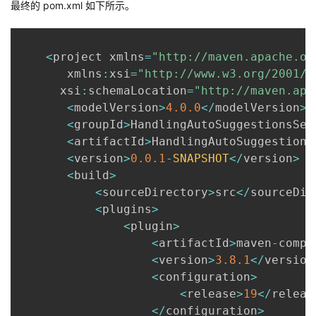
最终的 pom.xml 如下所示。
<
project xmlns
=
"http://maven.apache.or
       xmlns
:
xsi
=
"http://www.w3.org/2001/X
      xsi
:
schemaLocation
=
"http://maven.apa
<
modelVersion
>
4.0
.0
<
/
modelVersion
>
<
groupId
>
HandlingAutoSuggestionsSel
<
artifactId
>
HandlingAutoSuggestions
<
version
>
0.0
.1
-
SNAPSHOT
<
/
version
>
<
build
>
<
sourceDirectory
>
src
<
/
sourceDir
<
plugins
>
<
plugin
>
<
artifactId
>
maven
-
compi
<
version
>
3.8
.1
<
/
version
<
configuration
>
<
release
>
19
<
/
releas
<
/
configuration
>