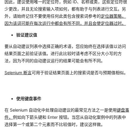
因此，建议使用唯一的定位符，例如 ID、名称或类，这些定位符很
少更改，并且无论搜索输入项如何，都有助于与列表进行交互。另
外，请始终记住不要使用任何此类包含搜索词参考的
定位器策略，
因为该词可能在每次运行中都会有所不同，并且会使定位器过时。
验证建议值
要从自动建议列表中选择正确的术语，您应始终在选择该值以访问
结果页面之前验证该值。进行此比较时请考虑不区分大小写的方
法，因为不同的自动建议运行的结果可能会有所不同。
Selenium 断言
可用于验证结果页面上的搜索词是否与预期值相似。
使用键盘事件
在 Selenium 自动化中处理自动建议的最常见方法之一是使用
键盘事
件，
例如向下箭头键和 Enter 按钮。当您从自动化案例中的列表中
选择第一个或第二个元素而不比较值时，建议这样做。