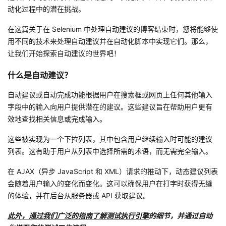
动化过程中的潜在挑战。
我
注
的
开
在这篇关于在 Selenium 中处理自动建议的博客结束时，您将能够使
的
Programs
发
用不同的技术来处理自动建议并在自动化脚本中实现它们。那么，
让我们开始探索自动建议的世界吧！
支
者
什么是自动建议？
持
学
自动建议或自动完成功能根据用户在搜索框或网页上任何其他输入
字段中的输入向用户提供潜在的建议。这些建议旨在帮助用户更有
我
堂
效地查找相关信息或完成输入。
的
我
我
这些被实现为一个下拉列表，其中包含用户继续输入时可能的建议
列表。这有助于用户从列表中选择所需的术语，而无需完全输入。
技
的
的
我
在 AJAX（异步 JavaScript 和 XML）请求的推动下，动态建议列表
术
云
课
的
我
会随着用户输入的变化而变化。这可以确保用户在打字时获得无缝
的体验，并在后台从服务器或 API 获取建议。
支
声
程
认
的
我
此外，通过我们广泛的指南了解测试执行引擎
的细节，并通过自动