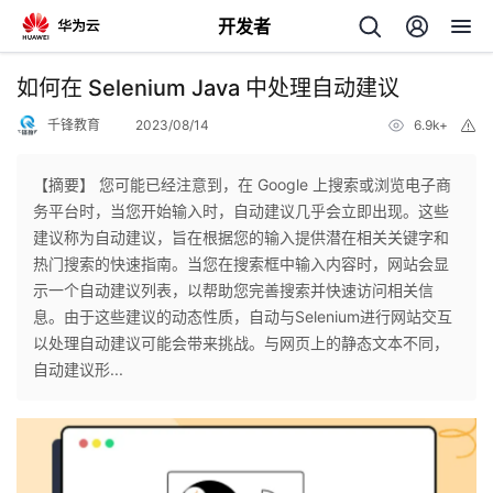
开发者
返
如何在 Selenium Java 中处理自动建议
回
千锋教育
2023/08/14
6.9k+
举
报
【摘要】 您可能已经注意到，在 Google 上搜索或浏览电子商
务平台时，当您开始输入时，自动建议几乎会立即出现。这些
建议称为自动建议，旨在根据您的输入提供潜在相关关键字和
个
热门搜索的快速指南。当您在搜索框中输入内容时，网站会显
示一个自动建议列表，以帮助您完善搜索并快速访问相关信
我
人
息。由于这些建议的动态性质，自动与Selenium进行网站交互
以处理自动建议可能会带来挑战。与网页上的静态文本不同，
的
主
自动建议形...
开
页
发