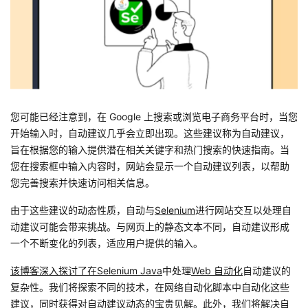
者
我
的
我
您可能已经注意到，在 Google 上搜索或浏览电子商务平台时，当您
博
的
我
开始输入时，自动建议几乎会立即出现。这些建议称为自动建议，
旨在根据您的输入提供潜在相关关键字和热门搜索的快速指南。当
客
论
的
我
您在搜索框中输入内容时，网站会显示一个自动建议列表，以帮助
您完善搜索并快速访问相关信息。
坛
圈
的
我
由于这些建议的动态性质，自动与
Selenium
进行网站交互以处理自
子
直
的
我
动建议可能会带来挑战。与网页上的静态文本不同，自动建议形成
一个不断变化的列表，适应用户提供的输入。
我
播
活
的
该博客深入探讨了在Selenium Java
中处理
Web 自动化
自动建议的
复杂性。我们将探索不同的技术，在网络自动化脚本中自动化这些
我
动
关
的
建议，同时获得对自动建议动态的宝贵见解。此外，我们将解决自