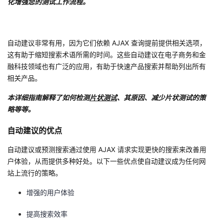
化增强您的测试工作流程。
持
建
证
实
的
议
验
收
自动建议非常有用，因为它们依赖 AJAX 查询提前提供相关选项，
藏
这有助于缩短搜索术语所需的时间。这些自动建议在电子商务和金
融科技领域也有广泛的应用，有助于快速产品搜索并帮助列出所有
相关产品。
本详细指南解释了如何检测
片状测试
、其原因、减少片状测试的策
略等等。
自动建议的优点
自动建议或预测搜索通过使用 AJAX 请求实现更快的搜索来改善用
户体验，从而提供多种好处。以下一些优点使自动建议成为任何网
站上流行的策略。
增强的用户体验
提高搜索效率