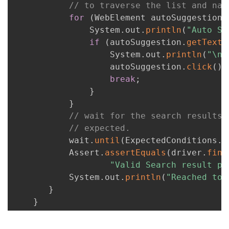
// to traverse the list and nav
for
(
WebElement autoSuggestion 
               System
.
out
.
println
(
"Auto Su
if
(
autoSuggestion
.
getText
(
                   System
.
out
.
println
(
"\nF
                   autoSuggestion
.
click
(
)
;
break
;
}
}
// wait for the search results 
// expected.
           wait
.
until
(
ExpectedConditions
.
p
           Assert
.
assertEquals
(
driver
.
find
"Valid Search result pa
           System
.
out
.
println
(
"Reached to 
}
}