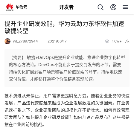
开发者
返
提升企业研发效能，华为云助力东华软件加速
回
敏捷转型
yd_278972944
2021/06/17
1.6w+
举
报
【摘要】 敏捷+DevOps是提升企业效能、推进企业数字化转型
的核心方法论。DevOps不能止步于提交到发布的环节，需要
个
持续优化扩展到客户场景和客户价值探索的环节，持续地快速
交付价值，才能够打通整个价值链条实现加速。
我
人
技术演进从未停止，用户需求更是瞬息万变。随着企业业务的快速
的
主
发展，产品迭代速度越来越成为企业发展致胜的关键因素。在业务
迅速扩张之下，企业研发团队的规模也在不断壮大。如何有效管理
开
页
研发团队？如何提升企业研发效能？如何加速产品发布？这些都是
摆在企业面前的挑战。
发