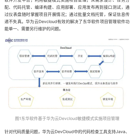
持
建
证
实
的
配、代码托管、编译构建、应用部署、应用发布再到接口测试，通
过仪表盘随时掌握项目开展情况；通过批量文档托管，保证信息传
议
验
收
递不失真。华为云Devcloud有效的解决了东华软件项目管理软件功
能单一、需要另行维护的问题。
藏
图1东华软件基于华为云Devcloud敏捷模式实施项目管理
针对代码质量问题，华为云DevCloud中的代码检查工具支持Java、