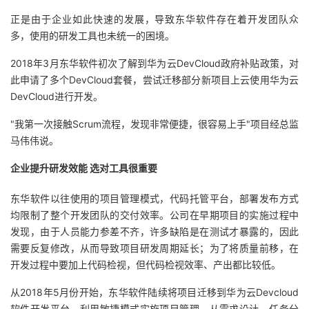
我
注
的
开
正是由于企业如此快速的发展，导致东华软件存在着开发团队众
多，使用的研发工具也未统一的困境。
的
Programs
发
2018年3月东华软件初次了解到华为云DevCloud政府补贴政策，对
此申请了多个DevCloud套餐，尝试迁移部分新项目上云使用华为云
支
者
DevCloud进行开发。
持
学
"我第一次接触Scrum流程，发现非常便捷，很容易上手"项目经总监
马伟伟说。
我
堂
企业提升研发效能 选对工具很重要
的
我
我
东华软件以往使用的项目管理模式，代码托管平台，部署发布方式
均限制了整个开发团队的交付效率。公司在早期项目的实施过程中
技
的
的
我
发现，由于人员能力参差不齐，许多缺陷是在测试才暴露的，因此
需要反复修改，从而导致项目研发周期延长；为了将质量前移，在
术
云
课
的
我
开发过程中要加上代码检视，但代码检视效率、产出都比较低。
支
声
程
认
的
我
从2018年5月份开始，东华软件陆续将项目迁移到华为云Devcloud
软件开发平台，利用敏捷模式实施项目管理，从需求设计、任务分