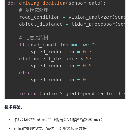
def
driving_decision
(
sensor_data
)
:
# 多模态处理
    road_condition 
=
 vision_analyzer
(
senso
    object_distance 
=
 lidar_processor
(
sens
# 动态决策树
if
 road_condition 
==
"wet"
:
        speed_reduction 
=
0.3
elif
 object_distance 
<
5
:
        speed_reduction 
=
0.5
else
:
        speed_reduction 
=
0
return
 ControlSignal
(
speed_factor
=
1
-
sp
技术突破
：
响应延迟**<50ms**（传统CNN模型需200ms+）
可同时处理视觉、雷达、GPS等多源数据