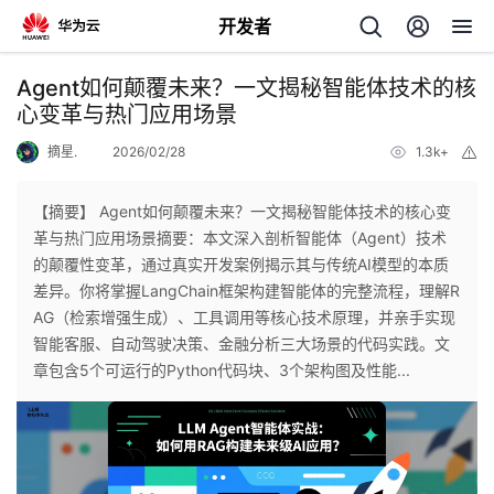
开发者
返
Agent如何颠覆未来？一文揭秘智能体技术的核
回
心变革与热门应用场景
摘星.
2026/02/28
1.3k+
举
报
【摘要】 Agent如何颠覆未来？一文揭秘智能体技术的核心变
革与热门应用场景摘要：本文深入剖析智能体（Agent）技术
个
的颠覆性变革，通过真实开发案例揭示其与传统AI模型的本质
差异。你将掌握LangChain框架构建智能体的完整流程，理解R
我
人
AG（检索增强生成）、工具调用等核心技术原理，并亲手实现
智能客服、自动驾驶决策、金融分析三大场景的代码实践。文
的
主
章包含5个可运行的Python代码块、3个架构图及性能...
开
页
发