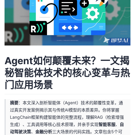
者
我
的
我
博
的
我
Agent如何颠覆未来？一文揭
客
论
的
我
秘智能体技术的核心变革与热
门应用场景
坛
圈
的
我
子
直
的
我
摘要
：本文深入剖析智能体（Agent）技术的颠覆性变革，通
过真实开发案例揭示其与传统AI模型的本质差异。你将掌握
我
播
活
的
LangChain框架构建智能体的完整流程，理解RAG（检索增强
生成）、工具调用等核心技术原理，并亲手实现
智能客服
、
自
我
动
关
的
动驾驶决策
、
金融分析
三大场景的代码实践。文章包含5个可