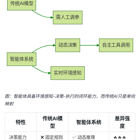
持
建
传统AI模型
证
实
的
需人工调参
议
验
收
藏
动态决策
自主工具调用
智能体系统
实时环境感知
图：智能体具备环境感知-决策-执行的闭环能力，而传统AI只是单向
映射
传统AI模
差异强
特性
智能体系统
型
度
决策能力
❌ 固定规则
✅ 动态推理
🔥🔥🔥