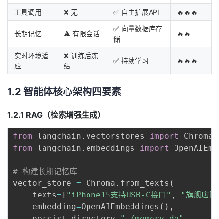
工具调用
❌ 无
✅ 自主扩展API
🔥🔥🔥
✅ 向量数据库存
长期记忆
⚠️ 有限会话
🔥🔥
储
实时环境适
❌ 训练后冻
✅ 持续学习
🔥🔥🔥
应
结
1.2 智能体核心架构四要素
1.2.1
RAG（检索增强生成）
from
 langchain
.
vectorstores 
import
from
 langchain
.
embeddings 
import
 OpenAIEmb
# 构建长期记忆库
vector_store 
=
 Chroma
.
from_texts
(
    texts
=
[
"iPhone15支持USB-C接口"
,
"旗舰店限
    embedding
=
OpenAIEmbeddings
(
)
,
    persist_directory
=
"./memory_db"