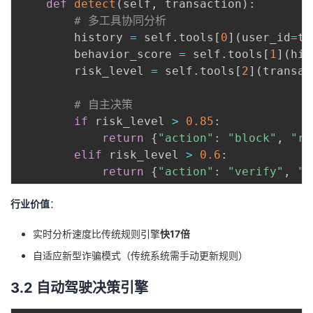
def
detect
(
self
,
 transaction
)
:
# 多工具协同分析
        history 
=
 self
.
tools
[
0
]
(
user_id
=
tr
        behavior_score 
=
 self
.
tools
[
1
]
(
his
        risk_level 
=
 self
.
tools
[
2
]
(
transac
# 自主决策
if
 risk_level 
>
0.85
:
return
{
"action"
:
"block"
,
"re
elif
 risk_level 
>
0.6
:
return
{
"action"
:
"verify"
,
"r
行业价值
：
实时分析速度比传统规则引擎
快17倍
自适应新型诈骗模式（传统系统需手动更新规则）
3.2 自动驾驶决策引擎