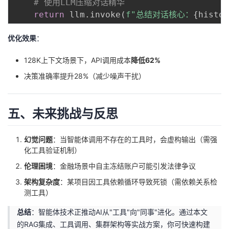
# 使用LLM压缩对话精华
return
 llm
.
invoke
(
f"总结对话核心：
{
histor
优化效果
：
128K上下文场景下，API调用成本
降低62%
决策准确率提升28%（减少噪声干扰）
五、未来挑战与反思
幻觉问题
：当智能体调用不存在的工具时，会虚构输出（需强
化工具验证机制）
伦理困境
：金融场景中自主冻结账户可能引发法律争议
架构复杂度
：某项目因工具依赖循环导致死锁（需依赖关系检
测工具）
总结
：智能体技术正推动AI从"工具"向"同事"进化。通过本文
的RAG集成、工具调用、集群架构等实战方案，你可快速构建