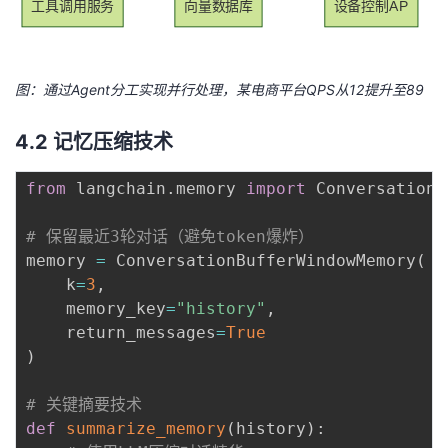
工具调用服务
向量数据库
设备控制API
图：通过Agent分工实现并行处理，某电商平台QPS从12提升至89
4.2 记忆压缩技术
from
 langchain
.
memory 
import
 ConversationB
# 保留最近3轮对话（避免token爆炸）
memory 
=
 ConversationBufferWindowMemory
(
    k
=
3
,
    memory_key
=
"history"
,
    return_messages
=
True
)
# 关键摘要技术
def
summarize_memory
(
history
)
: