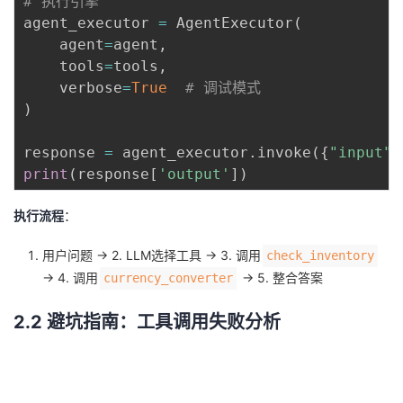
# 执行引擎
agent_executor 
=
 AgentExecutor
(
    agent
=
agent
,
    tools
=
tools
,
    verbose
=
True
# 调试模式
)
response 
=
 agent_executor
.
invoke
(
{
"input"
:
print
(
response
[
'output'
]
)
执行流程
：
用户问题 → 2. LLM选择工具 → 3. 调用
check_inventory
→ 4. 调用
→ 5. 整合答案
currency_converter
2.2 避坑指南：工具调用失败分析