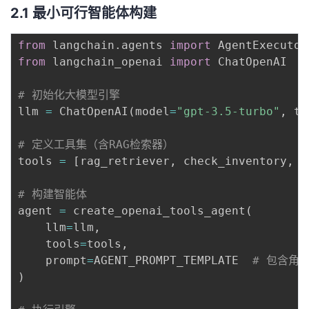
2.1 最小可行智能体构建
from
 langchain
.
agents 
import
 AgentExecutor
from
 langchain_openai 
import
 ChatOpenAI

# 初始化大模型引擎
llm 
=
 ChatOpenAI
(
model
=
"gpt-3.5-turbo"
,
 te
# 定义工具集（含RAG检索器）
tools 
=
[
rag_retriever
,
 check_inventory
,
 c
# 构建智能体
agent 
=
 create_openai_tools_agent
(
    llm
=
llm
,
    tools
=
tools
,
    prompt
=
AGENT_PROMPT_TEMPLATE  
# 包含角
)