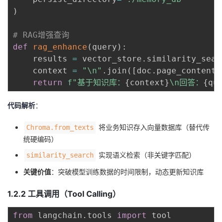
)
# RAG增强查询
def
rag_enhance
(
query
)
:
    results 
=
 vector_store
.
similarity_sear
    context 
=
"\n"
.
join
(
[
doc
.
page_content 
return
f"基于知识库：
{
context
}
\n回答：
{
qu
代码解析
：
将业务知识存入向量数据库（替代传
Chroma.from_texts
统硬编码）
实现语义检索（非关键字匹配）
similarity_search
关键价值
：突破模型训练数据的时间限制，动态更新知识库
1.2.2
工具调用（Tool Calling）
from
 langchain
.
tools 
import
 tool
