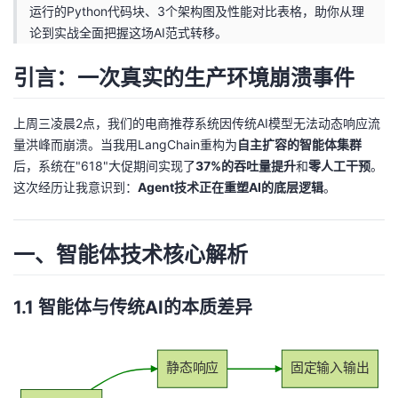
运行的Python代码块、3个架构图及性能对比表格，助你从理
我
注
的
开
论到实战全面把握这场AI范式转移。
的
Programs
发
引言：一次真实的生产环境崩溃事件
支
者
上周三凌晨2点，我们的电商推荐系统因传统AI模型无法动态响应流
量洪峰而崩溃。当我用LangChain重构为
自主扩容的智能体集群
持
学
后，系统在"618"大促期间实现了
37%的吞吐量提升
和
零人工干预
。
这次经历让我意识到：
Agent技术正在重塑AI的底层逻辑
。
我
堂
的
我
我
一、智能体技术核心解析
技
的
的
我
1.1 智能体与传统AI的本质差异
术
云
课
的
我
支
声
程
认
的
我
静态响应
固定输入输出