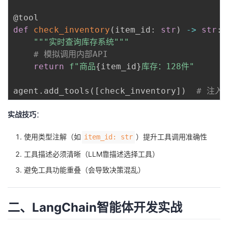
@tool
def
check_inventory
(
item_id
:
str
)
-
>
str
:
"""实时查询库存系统"""
# 模拟调用内部API
return
f"商品
{
item_id
}
库存：128件"
agent
.
add_tools
(
[
check_inventory
]
)
# 注入
实战技巧
：
使用类型注解（如
）提升工具调用准确性
item_id: str
工具描述必须清晰（LLM靠描述选择工具）
避免工具功能重叠（会导致决策混乱）
二、LangChain智能体开发实战