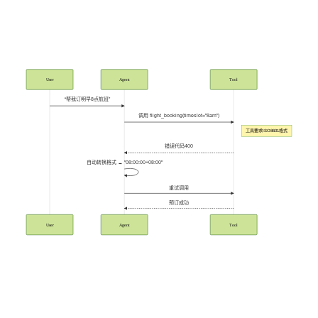
User
Agent
Tool
“帮我订明早8点航班”
调用 flight_booking(timeslot="8am")
工具要求ISO8601格式
错误代码400
自动转换格式 → "08:00:00+08:00"
重试调用
预订成功
User
Agent
Tool