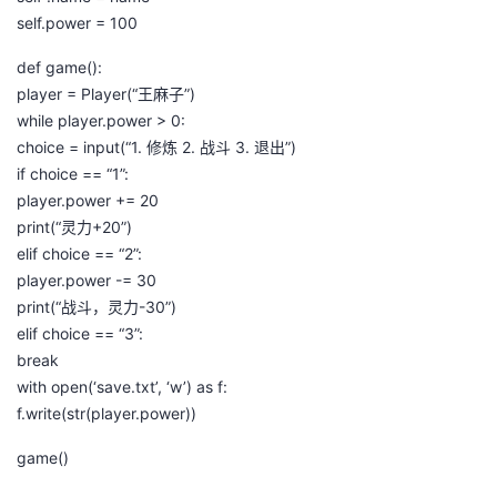
我
注
的
self.power = 100
开
def game():
的
Programs
发
player = Player(“王麻子”)
while player.power > 0:
支
者
choice = input(“1. 修炼 2. 战斗 3. 退出”)
if choice == “1”:
持
学
player.power += 20
print(“灵力+20”)
我
堂
elif choice == “2”:
player.power -= 30
的
我
我
print(“战斗，灵力-30”)
elif choice == “3”:
技
的
的
我
break
with open(‘save.txt’, ‘w’) as f:
术
云
课
的
我
f.write(str(player.power))
支
声
程
认
的
我
game()