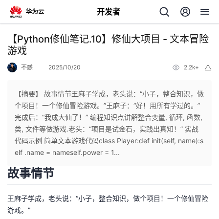
开发者
返
【Python修仙笔记.10】修仙大项目 - 文本冒险
回
游戏
不惑
2025/10/20
2.2k+
举
报
【摘要】 故事情节王麻子学成，老头说：“小子，整合知识，做
个项目！一个修仙冒险游戏。”王麻子：“好！用所有学过的。”
个
完成后：“我成大仙了！” 编程知识点讲解整合变量, 循环, 函数,
类, 文件等做游戏.老头：“项目是试金石，实践出真知！” 实战
我
人
代码示例 简单文本游戏代码class Player:def init(self, name):s
elf .name = nameself.power = 1...
的
主
故事情节
开
页
王麻子学成，老头说：“小子，整合知识，做个项目！一个修仙冒险
游戏。”
发