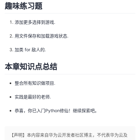
持
建
证
实
的
趣味练习题
议
验
收
添加更多选择到游戏.
藏
用文件保存和加载游戏状态.
加类 for 敌人的.
本章知识点总结
整合所有知识做项目.
实践是最好的老师.
恭喜，你已入门Python修仙！继续探索吧。
【声明】本内容来自华为云开发者社区博主，不代表华为云及