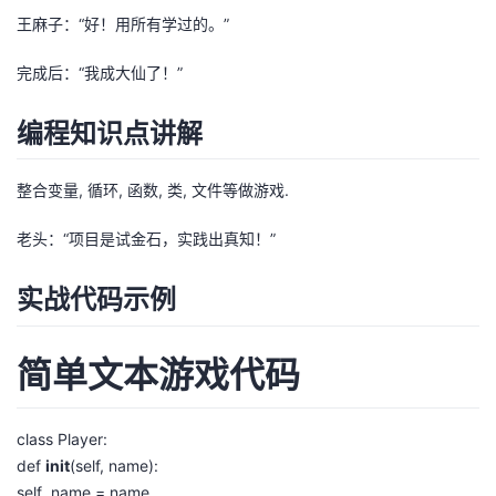
王麻子：“好！用所有学过的。”
者
完成后：“我成大仙了！”
我
编程知识点讲解
的
我
整合变量, 循环, 函数, 类, 文件等做游戏.
博
的
我
老头：“项目是试金石，实践出真知！”
客
论
的
我
实战代码示例
坛
圈
的
我
子
直
的
我
简单文本游戏代码
我
播
活
的
class Player:
我
动
关
的
def
init
(self, name):
self .name = name