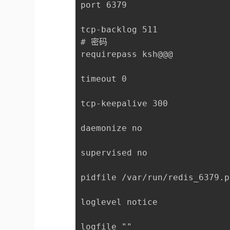
port 6379

tcp-backlog 511

# 密码

requirepass ksh@@@

timeout 0

tcp-keepalive 300

daemonize no

supervised no

pidfile /var/run/redis_6379.pi
loglevel notice

logfile ""
