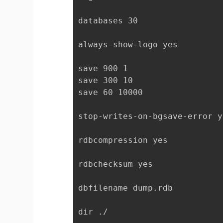
databases 30

always-show-logo yes

save 900 1

save 300 10

save 60 10000

stop-writes-on-bgsave-error ye
rdbcompression yes

rdbchecksum yes

dbfilename dump.rdb

dir ./
