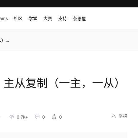
rams
社区
学堂
大赛
支持
茶思屋
2.6
edis 主从复制（一主，一从）
举报
9
6.7k+
0
0