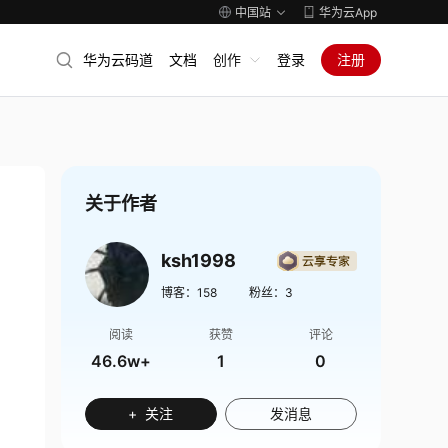
中国站
华为云App
华为云码道
文档
创作
登录
注册
关于作者
ksh1998
博客：
158
粉丝：
3
阅读
获赞
评论
46.6w+
1
0
+ 关注
发消息