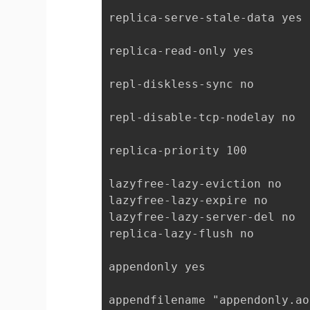
replica-serve-stale-data yes

replica-read-only yes

repl-diskless-sync no

repl-disable-tcp-nodelay no

replica-priority 100

lazyfree-lazy-eviction no

lazyfree-lazy-expire no

lazyfree-lazy-server-del no

replica-lazy-flush no

appendonly yes

appendfilename "appendonly.aof