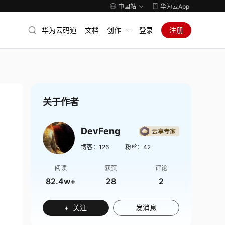
中国站
华为云App
华为云码道
文档
创作
登录
注册
关于作者
DevFeng
博客：
126
粉丝：
42
阅读
获赞
评论
82.4w+
28
2
+ 关注
发消息