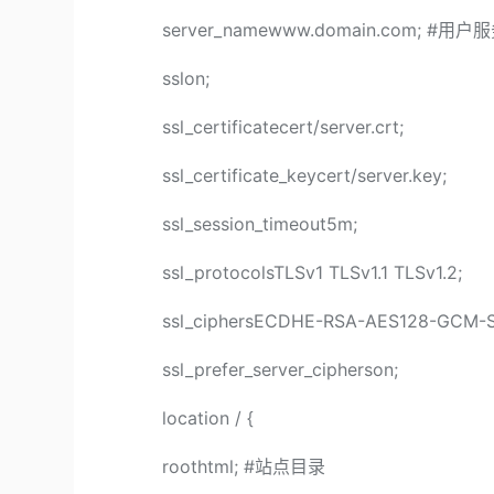
server_namewww.domain.com; #
sslon;
ssl_certificatecert/server.crt;
ssl_certificate_keycert/server.key;
ssl_session_timeout5m;
ssl_protocolsTLSv1 TLSv1.1 TLSv1.2;
ssl_ciphersECDHE-RSA-AES128-GCM-S
ssl_prefer_server_cipherson;
location / {
roothtml; #站点目录