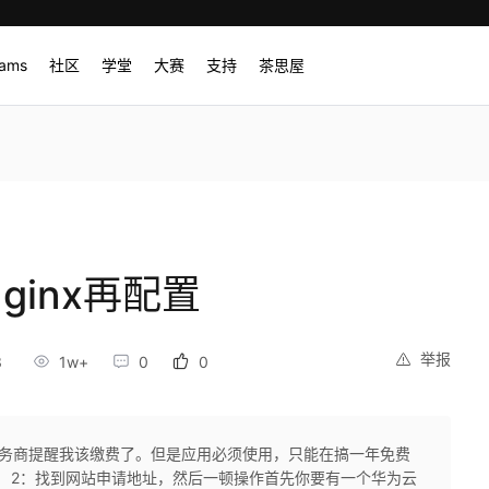
rams
社区
学堂
大赛
支持
茶思屋
ginx再配置
举报
3
1w+
0
0
，服务商提醒我该缴费了。但是应用必须使用，只能在搞一年免费
。 2：找到网站申请地址，然后一顿操作首先你要有一个华为云