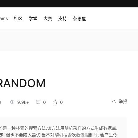
rams
社区
学堂
大赛
支持
茶思屋
ANDOM
举报
9
9.9k+
0
0
arch)是一种朴素的搜索方法.该方法用随机采样的方式生成数据点.
定, 但也不会陷入最优.当不对随机搜索次数做限制时, 会产生令