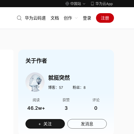
中国站
华为云App
华为云码道
文档
创作
登录
注册
关于作者
就挺突然
博客：
57
粉丝：
8
阅读
获赞
评论
46.2w+
3
0
+ 关注
发消息