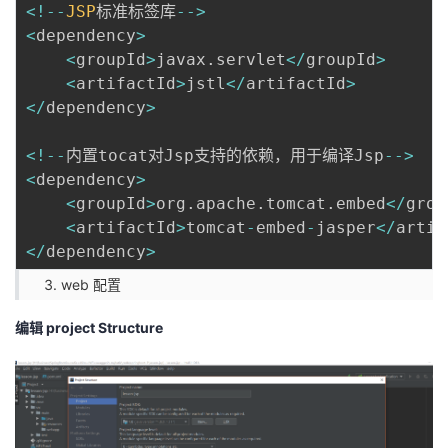
<
!
--
JSP
标准标签库
--
>
<
dependency
>
<
groupId
>
javax
.
servlet
<
/
groupId
>
<
artifactId
>
jstl
<
/
artifactId
>
<
/
dependency
>
<
!
--
内置tocat对Jsp支持的依赖，用于编译Jsp
--
>
<
dependency
>
<
groupId
>
org
.
apache
.
tomcat
.
embed
<
/
grou
<
artifactId
>
tomcat
-
embed
-
jasper
<
/
artif
<
/
dependency
>
web 配置
编辑 project Structure