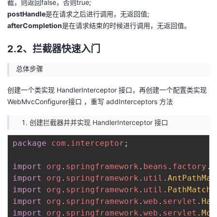
截，则返回false，否则true;
postHandle
是在请求之后进行调用，无返回值;
afterCompletion
是在请求结束的时候进行调用，无返回值。
2.2、拦截器快速入门
总体步骤
创建一个类实现 HandlerInterceptor 接口，再创建一个配置类实现
WebMvcConﬁgurer接口 ，重写 addInterceptors 方法
创建拦截器并并实现 HandlerInterceptor 接口
package
com
.
interceptor
;
import
org
.
springframework
.
beans
.
factory
.
a
import
org
.
springframework
.
util
.
AntPathMat
import
org
.
springframework
.
util
.
PathMatche
import
org
.
springframework
.
web
.
servlet
.
Han
import
org
.
springframework
.
web
.
servlet
.
Mod