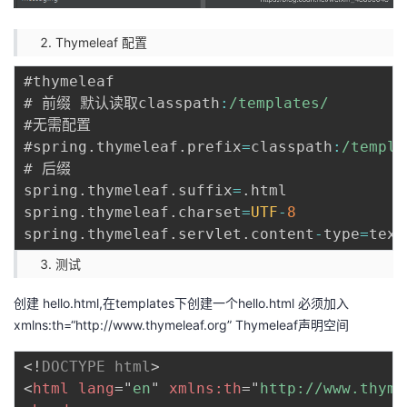
Thymeleaf 配置
#thymeleaf

# 前缀 默认读取classpath
:
/
templates
/
#无需配置

#spring
.
thymeleaf
.
prefix
=
classpath
:
/
templa
# 后缀

spring
.
thymeleaf
.
suffix
=
.
html

spring
.
thymeleaf
.
charset
=
UTF
-
8
spring
.
thymeleaf
.
servlet
.
content
-
type
=
text
测试
创建 hello.html,在templates下创建一个hello.html 必须加入
xmlns:th=“
http://www.thymeleaf.org
” Thymeleaf声明空间
<!
DOCTYPE
html
>
<
html
lang
=
"
en
"
xmlns:
th
=
"
http://www.thyme