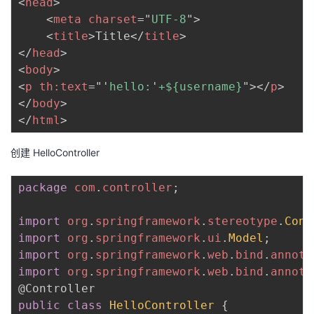
<
head
>
<
meta
charset
=
"
UTF-8
"
>
<
title
>
Title
</
title
>
</
head
>
<
body
>
<
p
th:
text
=
"
'
hello:
'
+${username}
"
>
</
p
>
</
body
>
</
html
>
创建 HelloController
package
com
.
controller
;
import
org
.
springframework
.
stereotype
.
Cont
import
org
.
springframework
.
ui
.
Model
;
import
org
.
springframework
.
web
.
bind
.
annota
import
org
.
springframework
.
web
.
bind
.
annota
@Controller
public
class
HelloController
{