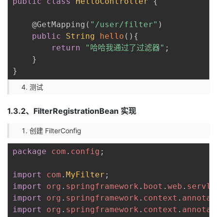
public
class
HelloController
{
@GetMapping
(
"/user/filter"
)
public
String
hello
(
)
{
return
"哈哈我通过了过滤器"
;
}
}
测试
1.3.2、FilterRegistrationBean 实现
创建 FilterConﬁg
package
com
.
config
;
import
com
.
MyFilter
;
import
org
.
springframework
.
boot
.
web
.
servle
import
org
.
springframework
.
context
.
annotat
import
org
.
springframework
.
context
.
annotat