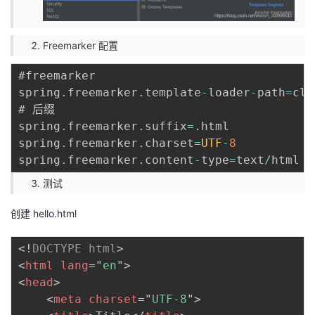
Freemarker 配置
#freemarker

spring
.
freemarker
.
template
-
loader
-
path
=
cla
# 后缀

spring
.
freemarker
.
suffix
=
.
html

spring
.
freemarker
.
charset
=
UTF
-
8
spring
.
freemarker
.
content
-
type
=
text
/
测试
创建 hello.html
<!
DOCTYPE
html
>
<
html
lang
=
"
en
"
>
<
head
>
<
meta
charset
=
"
UTF-8
"
>