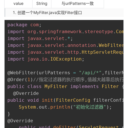
持
建
证
实
的
value
String
与urlPatterns一致
创建一个MyFilter.java实现Filter接口
议
验
收
package
com
;
藏
import
org
.
springframework
.
stereotype
.
Comp
import
javax
.
servlet
.
*
;
import
javax
.
servlet
.
annotation
.
WebFilter
;
import
javax
.
servlet
.
http
.
HttpServletReque
import
java
.
io
.
IOException
;
@WebFilter
(
urlPatterns 
=
"/api/*"
,
filterNa
@Order
(
1
)
//指定过滤器的执行顺序,值越大越靠后执行
public
class
MyFilter
implements
Filter
{
@Override
public
void
init
(
FilterConfig
 filterConfig
System
.
out
.
println
(
"初始化过滤器"
)
;
}
@Override
public
void
doFilter
(
ServletRequest
 se