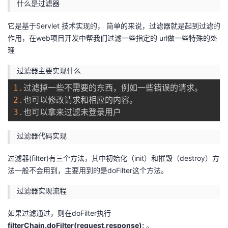
什么是过滤器
者
它是基于Servlet 技术实现的， 简单的来说，过滤器就是起到过滤的
作用，在web项目开发中帮我们过滤一些指定的 url做一些特殊的处
我
理
的
我
过滤器主要实现什么
1.
博
的
我
2.
3.
客
论
的
我
过滤器代码实现
坛
圈
的
我
过滤器(ﬁlter)有三个方法，其中初始化（init）和摧毁（destroy）方
子
直
的
我
法一般不会用到，主要用到的是doFilter这个方法。
我
播
活
的
过滤器实现流程
如果过滤通过，则在doFilter执行
我
动
关
的
filterChain.doFilter(request,response);
。