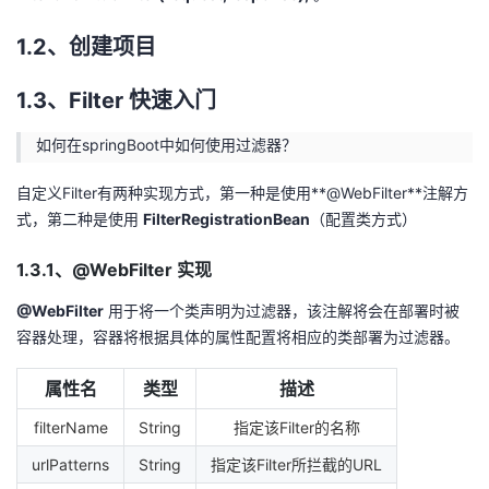
我
注
的
开
1.2、创建项目
的
Programs
发
1.3、Filter 快速入门
支
者
如何在springBoot中如何使用过滤器？
持
学
自定义Filter有两种实现方式，第一种是使用**@WebFilter**注解方
式，第二种是使用
FilterRegistrationBean
（配置类方式）
我
堂
1.3.1、@WebFilter 实现
的
我
我
@WebFilter
用于将一个类声明为过滤器，该注解将会在部署时被
容器处理，容器将根据具体的属性配置将相应的类部署为过滤器。
技
的
的
我
属性名
类型
描述
术
云
课
的
我
filterName
String
指定该Filter的名称
支
声
程
认
的
我
urlPatterns
String
指定该Filter所拦截的URL