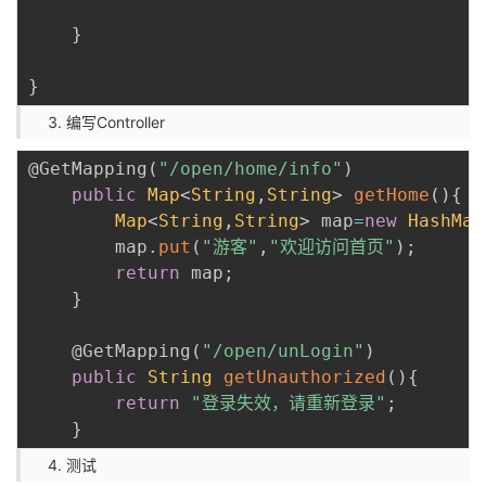
}
}
编写Controller
@GetMapping
(
"/open/home/info"
)
public
Map
<
String
,
String
>
getHome
(
)
{
Map
<
String
,
String
>
 map
=
new
HashMap
        map
.
put
(
"游客"
,
"欢迎访问首页"
)
;
return
 map
;
}
@GetMapping
(
"/open/unLogin"
)
public
String
getUnauthorized
(
)
{
return
"登录失效，请重新登录"
;
}
测试