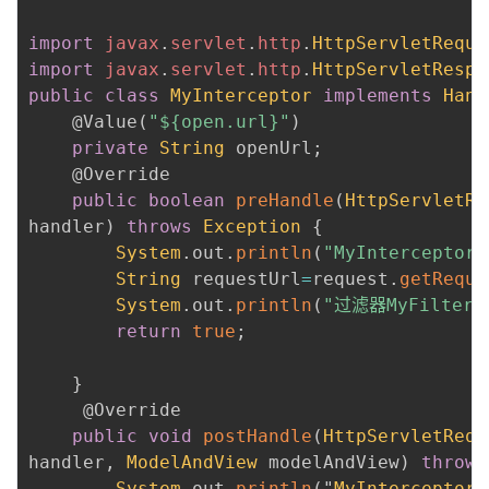
import
javax
.
servlet
.
http
.
HttpServletReque
import
javax
.
servlet
.
http
.
HttpServletRespo
public
class
MyInterceptor
implements
Hand
@Value
(
"${open.url}"
)
private
String
 openUrl
;
@Override
public
boolean
preHandle
(
HttpServletRe
handler
)
throws
Exception
{
System
.
out
.
println
(
"MyIntercept
String
 requestUrl
=
request
.
getReque
System
.
out
.
println
(
"过滤器MyFilte
return
true
;
}
@Override
public
void
postHandle
(
HttpServletRequ
handler
,
ModelAndView
 modelAndView
)
throws
System
.
out
.
println
(
"
MyInterceptor
.