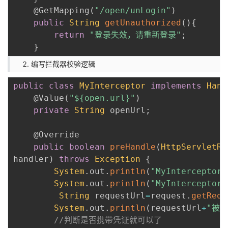
@GetMapping
(
"/open/unLogin"
)
public
String
getUnauthorized
(
)
{
return
"登录失效，请重新登录"
;
}
编写拦截器校验逻辑
public
class
MyInterceptor
implements
Hand
@Value
(
"${open.url}"
)
private
String
 openUrl
;
@Override
public
boolean
preHandle
(
HttpServletRe
handler
)
throws
Exception
{
System
.
out
.
println
(
"MyIntercept
System
.
out
.
println
(
"MyIntercepto
String
 requestUrl
=
request
.
getRequ
System
.
out
.
println
(
requestUrl
+
"被 
//判断是否携带凭证就可以了