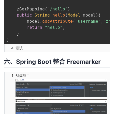
@GetMapping
(
"/hello"
)
public
String
hello
(
Model
 model
)
{
        model
.
addAttribute
(
"username"
,
"zha
return
"hello"
;
}
}
测试
六、Spring Boot 整合 Freemarker
创建项目