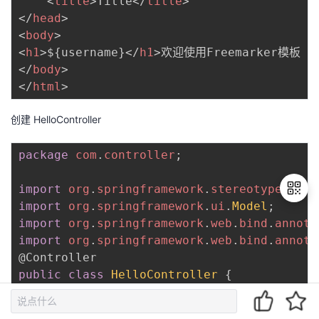
<
title
>
Title
</
title
>
</
head
>
<
body
>
<
h1
>
${username}
</
h1
>
</
body
>
</
html
>
创建 HelloController
package
com
.
controller
;
import
org
.
springframework
.
stereotype
.
Cont
import
org
.
springframework
.
ui
.
Model
;
import
org
.
springframework
.
web
.
bind
.
annota
import
org
.
springframework
.
web
.
bind
.
annota
退
@Controller
出
public
class
HelloController
{
登
录
@GetMapping
(
"/hello"
)
public
String
hello
(
Model
 model
)
{