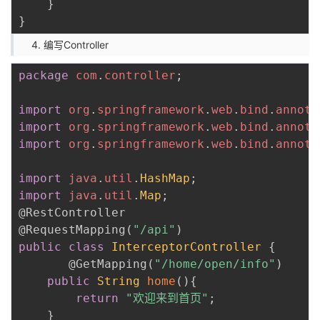
}
}
编写Controller
package
com
.
controller
;
import
org
.
springframework
.
web
.
bind
.
annota
import
org
.
springframework
.
web
.
bind
.
annota
import
org
.
springframework
.
web
.
bind
.
annota
import
java
.
util
.
HashMap
;
import
java
.
util
.
Map
;
@RestController
@RequestMapping
(
"/api"
)
public
class
InterceptorController
{
@GetMapping
(
"/home/open/info"
)
public
String
home
(
)
{
return
"欢迎来到首页"
;
}