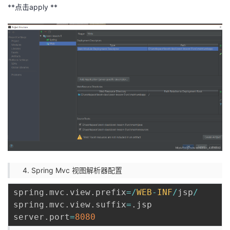
**点击apply **
Spring Mvc 视图解析器配置
spring
.
mvc
.
view
.
prefix
=
/
WEB
-
INF
/
jsp
/
spring
.
mvc
.
view
.
suffix
=
.
jsp

server
.
port
=
8080