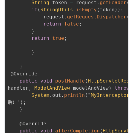
String
 token 
=
 request
.
getHeader
(
"
if
(
StringUtils
.
isEmpty
(
token
)
)
{
            request
.
getRequestDispatcher
(
"
return
false
;
}
return
true
;
}
}
@Override
public
void
postHandle
(
HttpServletRequ
handler
,
ModelAndView
 modelAndView
)
throws
System
.
out
.
println
(
"
MyInterceptor
.
后）"
)
;
}
@Override
public
void
afterCompletion
(
HttpServle