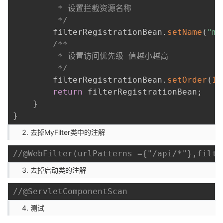
         * 设置拦截资源名称

         */
        filterRegistrationBean
.
setName
(
"my
/**

         * 设置访问优先级 值越小越高

         */
        filterRegistrationBean
.
setOrder
(
1
)
return
 filterRegistrationBean
;
}
}
去掉MyFilter类中的注解
//@WebFilter(urlPatterns ={"/api/*"},filte
去掉启动类的注解
//@ServletComponentScan
测试