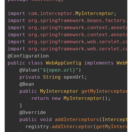
import
com
.
interceptor
.
MyInterceptor
;
import
org
.
springframework
.
beans
.
factory
.
a
import
org
.
springframework
.
context
.
annotat
import
org
.
springframework
.
context
.
annotat
import
org
.
springframework
.
web
.
servlet
.
con
import
org
.
springframework
.
web
.
servlet
.
con
@Configuration
public
class
WebAppConfig
implements
WebMv
@Value
(
"${open.url}"
)
private
String
 openUrl
;
@Bean
public
MyInterceptor
getMyInterceptor
(
return
new
MyInterceptor
(
)
;
}
@Override
public
void
addInterceptors
(
Intercepto
      registry
.
addInterceptor
(
getMyInterce