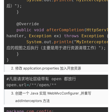
后）"
)
;
}
@Override
public
void
afterCompletion
(
HttpServle
handler
,
Exception
 ex
)
throws
Exception
{
System
.
out
.
println
(
"
MyInterceptor
.
应的视图之后执行（主要是用于进行资源清理工作）"
)
;
}
}
修改 application.properties 加入开放资源
#凡是请求地址层级带有 open 都放行

open
.
url
=
/**/
open
创建一个 Java 实现 WebMvcConﬁgurer ,并重写
addInterceptors 方法
package
com
.
config
;