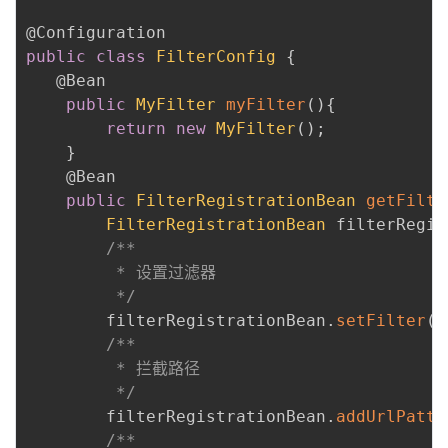
@Configuration
public
class
FilterConfig
{
@Bean
public
MyFilter
myFilter
(
)
{
return
new
MyFilter
(
)
;
}
@Bean
public
FilterRegistrationBean
getFilte
FilterRegistrationBean
 filterRegis
/**

         * 设置过滤器

         */
        filterRegistrationBean
.
setFilter
(
M
/**

         * 拦截路径

         */
        filterRegistrationBean
.
addUrlPatte
/**
