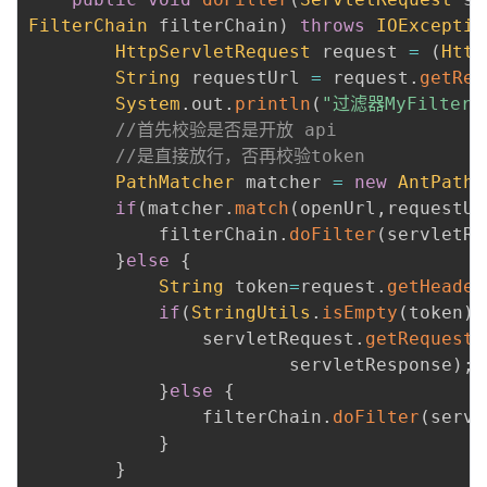
FilterChain
 filterChain
)
throws
IOExceptio
HttpServletRequest
 request 
=
(
Http
String
 requestUrl 
=
 request
.
getReq
System
.
out
.
println
(
"过滤器MyFilte
//首先校验是否是开放 api
//是直接放行，否再校验token
PathMatcher
 matcher 
=
new
AntPathM
if
(
matcher
.
match
(
openUrl
,
requestUr
            filterChain
.
doFilter
(
servletRe
}
else
{
String
 token
=
request
.
getHeader
if
(
StringUtils
.
isEmpty
(
token
)
)
                servletRequest
.
getRequestD
                        servletResponse
)
;
}
else
{
                filterChain
.
doFilter
(
servl
}
}