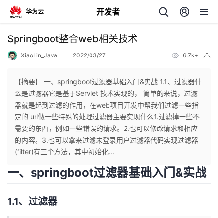
开发者
返
Springboot整合web相关技术
回
XiaoLin_Java
2022/03/27
6.7k+
举
报
【摘要】 一、springboot过滤器基础入门&实战 1.1、过滤器什
么是过滤器它是基于Servlet 技术实现的， 简单的来说，过滤
器就是起到过滤的作用，在web项目开发中帮我们过滤一些指
个
定的 url做一些特殊的处理过滤器主要实现什么1.过滤掉一些不
需要的东西，例如一些错误的请求。2.也可以修改请求和相应
我
人
的内容。3.也可以拿来过滤未登录用户过滤器代码实现过滤器
(ﬁlter)有三个方法，其中初始化...
的
主
一、springboot过滤器基础入门&实战
开
页
1.1、过滤器
发