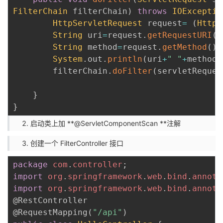
FilterChain
 filterChain
)
throws
IOExceptio
HttpServletRequest
 request
=
(
HttpS
String
 uri
=
request
.
getRequestURI
(
)
String
 method
=
request
.
getMethod
(
)
;
System
.
out
.
println
(
uri
+
" "
+
method
+
        filterChain
.
doFilter
(
servletReques
}
}
启动类上加 **@ServletComponentScan **注解
创建一个 FilterController 接口
package
com
.
controller
;
import
org
.
springframework
.
web
.
bind
.
annota
import
org
.
springframework
.
web
.
bind
.
annota
@RestController
@RequestMapping
(
"/api"
)