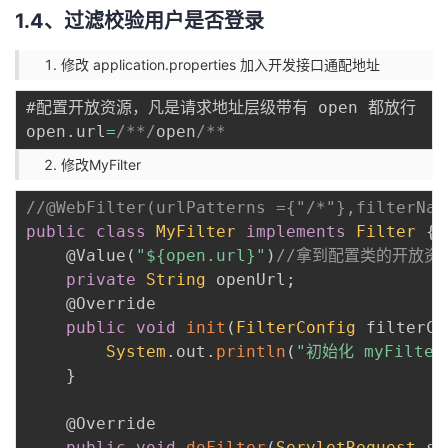
1.4、过滤校验用户是否登录
修改 application.properties 加入开发接口通配地址
#配置开放资源，凡是请求地址层级带有 open 都放行

open
.
url
=
/**/
open
修改MyFilter
//@WebFilter(urlPatterns ={"/*"},filterNam
public
class
MyFilter
implements
Filter
{
@Value
(
"${open.url}"
)
//拿到配置类的开放资
private
String
 openUrl
;
@Override
public
void
init
(
FilterConfig
 filterCo
System
.
out
.
println
(
"初始化 myFilte
}
@Override
public
void
doFilter
(
ServletRequest
 se