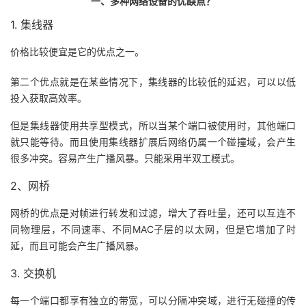
一、多种网络设备的优缺点？
者
1. 集线器
价格比较便宜是它的优点之一。
我
第二个优点就是在某些情况下，集线器的比较低的延迟，可以以低
的
我
投入获取高效率。
博
的
我
但是集线器使用共享型模式，所以当某个端口被使用时，其他端口
就只能等待。而且使用集线器扩展后网络仍属一个碰撞域，会产生
客
论
的
我
很多冲突。容易产生广播风暴。只能采用半双工模式。
2、网桥
坛
圈
的
我
网桥的优点是对帧进行转发和过滤，增大了吞吐量，还可以互连不
子
直
的
我
同物理层，不同速率、不同MAC子层的以太网，但是它增加了时
延，而且可能会产生广播风暴。
我
播
活
的
3. 交换机
我
动
关
的
每一个端口都享有独立的带宽，可以分隔冲突域，进行无碰撞的传