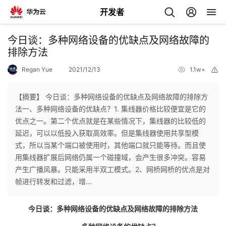
开发者
返
今日谈：多种网络设备的优缺点及网络故障的
回
排除方法
Regan Yue
2021/12/13
1.1w+
举
报
【摘要】 今日谈：多种网络设备的优缺点及网络故障的排除方
法一、多种网络设备的优缺点？1. 集线器价格比较便宜是它的
个
优点之一。第二个优点就是在某些情况下，集线器的比较低的
延迟，可以以低投入获取高效率。但是集线器使用共享型模
我
人
式，所以当某个端口被使用时，其他端口就只能等待。而且使
用集线器扩展后网络仍属一个碰撞域，会产生很多冲突。容易
的
主
产生广播风暴。只能采用半双工模式。2、网桥网桥的优点是对
帧进行转发和过滤，增...
开
页
今日谈：多种网络设备的优缺点及网络故障的排除方法
发