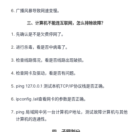
持
建
证
实
的
广播风暴导致网速变慢。
议
验
收
三、计算机不能连互联网，怎么排除故障？
藏
先确认是不是欠费停网了。
进行杀毒，看是否中病毒了。
检查线路情况，看是否线路出现破损。
检查网卡及驱动，看是否有问题。
ping 127.0.0.1 测试本机TCP/IP协议栈是否正确。
ipconfig /all查看网卡的参数是否正确。
ping 局域网中另一台计算机IP地址，测试故障计算机与其他
计算机的连通性。
四、子网划分