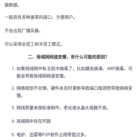
输数据。
我
注
的
开
一般具有多种速率的接口，方便用户。
的
Programs
发
不会出现广播风暴。
支
者
可以采用全双工和半双工模式。
持
学
二、局域网网速变慢，有什么可能的原因？
我
堂
如果局域网中有主机中病毒了，比如蠕虫病毒、ARP病毒，可
能会导致局域网网速变慢。
的
我
我
网络规划不合理，硬件未及时更新导致端口瓶颈而导致网络变
慢。
技
的
的
我
网线质量未按标准制作，老化或水晶头接触不良。
术
云
课
的
我
局域网中存在环路
支
声
程
认
的
我
电驴、迅雷等P2P软件占用带宽过多。