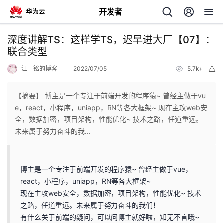
开发者
返
深度讲解TS：这样学TS，迟早进大厂【07】：
回
联合类型
江一铭的博客
2022/07/05
5.7k+
举
报
【摘要】 博主是一个专注于前端开发的程序猿~ 曾经主做于vu
e，react，小程序，uniapp，RN等各大框架~ 现在主攻web安
个
全，数据加密，项目架构，性能优化~ 技术之路，任道重远。
未来属于努力奋斗的我...
我
人
的
主
博主是一个专注于前端开发的程序猿~ 曾经主做于vue，
react，小程序，uniapp，RN等各大框架~
开
页
现在主攻web安全，数据加密，项目架构，性能优化~ 技术
之路，任道重远。未来属于努力奋斗的我们！
发
有什么关于前端的疑问，可以问博主就好啦，知无不言哦~