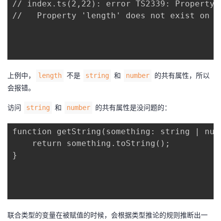
// index.ts(2,22): error TS2339: Property 
持
建
证
实
的
//   Property 'length' does not exist on ty
议
验
收
藏
上例中，
不是
和
的共有属性，所以
length
string
number
会报错。
访问
和
的共有属性是没问题的：
string
number
function getString(something: string | numb
    return something.toString();

}

联合类型的变量在被赋值的时候，会根据类型推论的规则推断出一