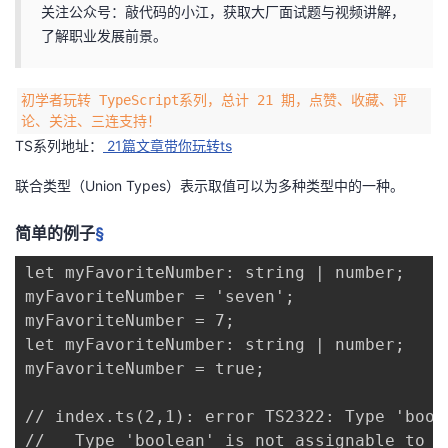
关注公众号：敲代码的小江，获取大厂面试题与视频讲解，
者
了解职业发展前景。
我
初学者玩转 TypeScript系列，总计 21 期，点赞、收藏、评
论、关注、三连支持！
的
我
TS系列地址：
21篇文章带你玩转ts
博
的
我
联合类型（Union Types）表示取值可以为多种类型中的一种。
客
论
的
我
简单的例子
§
let myFavoriteNumber: string | number;

坛
圈
的
我
myFavoriteNumber = 'seven';

myFavoriteNumber = 7;

子
直
的
我
let myFavoriteNumber: string | number;

myFavoriteNumber = true;

我
播
活
的
// index.ts(2,1): error TS2322: Type 'bool
我
动
关
的
//   Type 'boolean' is not assignable to ty