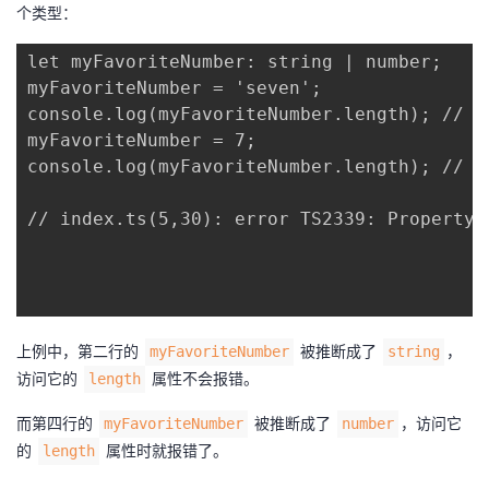
个类型：
let myFavoriteNumber: string | number;

myFavoriteNumber = 'seven';

console.log(myFavoriteNumber.length); // 5

myFavoriteNumber = 7;

console.log(myFavoriteNumber.length); //
// index.ts(5,30): error TS2339: Property 
上例中，第二行的
被推断成了
，
myFavoriteNumber
string
访问它的
属性不会报错。
length
而第四行的
被推断成了
，访问它
myFavoriteNumber
number
的
属性时就报错了。
length