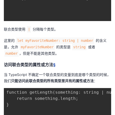
我
注
的
开
的
Programs
发
联合类型使用
分隔每个类型。
|
支
者
这里的
的含义
let myFavoriteNumber: string | number
持
学
是，允许
的类型是
或者
myFavoriteNumber
string
，但是不能是其他类型。
number
我
堂
访问联合类型的属性或方法
§
的
我
我
当 TypeScript 不确定一个联合类型的变量到底是哪个类型的时候，
技
的
我们
只能访问此联合类型的所有类型里共有的属性或方法
：
的
我
function getLength(something: string | numb
术
云
课
的
我
    return something.length;

}

支
声
程
认
的
我