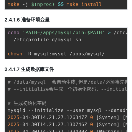
make
 -j 
$(
nproc
)
&&
make
install
2.4.1.6 准备环境变量
echo
'PATH=/apps/mysql/bin:$PATH'
>
.
 /etc/profile.d/mysql.sh

chown
2.4.1.7 生成数据库文件
# /data/mysql  会自动生成,但是/data/必须事先存
# --initialize会生成一个初始化密码，--initia
# 生成初始化密码
mysqld --initialize --user
=
mysql --datadir
2025
-04-30T14:21:27.126347Z 
0
[
System
]
[
MY
2025
-04-30T14:21:27.130746Z 
0
[
System
]
[
MY
2025
-04-30T14:21:27.133400Z 
0
[
Warning
]
[
M