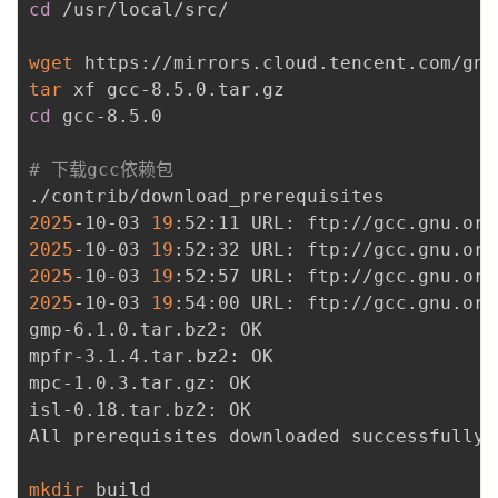
cd
 /usr/local/src/

wget
tar
cd
 gcc-8.5.0

# 下载gcc依赖包
2025
-10-03 
19
:52:11 URL: ftp://gcc.gnu.org
2025
-10-03 
19
:52:32 URL: ftp://gcc.gnu.org
2025
-10-03 
19
:52:57 URL: ftp://gcc.gnu.org
2025
-10-03 
19
:54:00 URL: ftp://gcc.gnu.org
gmp-6.1.0.tar.bz2: OK

mpfr-3.1.4.tar.bz2: OK

mpc-1.0.3.tar.gz: OK

isl-0.18.tar.bz2: OK

All prerequisites downloaded successfully.

mkdir