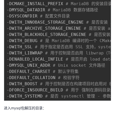
-DCMAKE_INSTALL_PREFIX 
# MariaDB 的安装目录
-DMYSQL_DATADIR 
# MariaDB 数据存储路径
-DSYSCONFDIR 
# 配置文件目录
-DWITH_INNOBASE_STORAGE_ENGINE 
# 是否安装 in
-DWITH_ARCHIVE_STORAGE_ENGINE 
# 是否安装 arc
-DWITH_BLACKHOLE_STORAGE_ENGINE 
# 是否安装 b
-DWITH_DEBUG 
# 是 MariaDB 编译时的一个 CM
-DWITH_SSL 
# 用于指定是否启用 SSL 支持，syst
-DWITH_LIBWRAP 
# 用于控制是否启用 libwrap（TC
-DENABLED_LOCAL_INFILE 
# 是否开启 load data
-DMYSQL_UNIX_ADDR 
# Unix socket 文件路径
-DDEFAULT_CHARSET 
# 默认字符集
-DDEFAULT_COLLATION 
# 校验字符
-DWITH_BOOST 
# 用于控制是否在构建项目时启用对 Bo
-DFORCE_INSOURCE_BUILD 
# 用于 强制在源码目录内进
-DWITH_SYSTEMD 
# 是否 systemctl 管理 - 参数：
进入mysql包解压的目录：