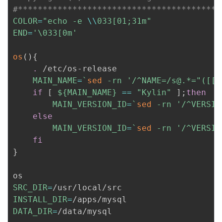
#*****************************************
COLOR
=
"echo -e 
\\
033[01;31m"
END
=
'\033[0m'
os
(
)
{
.
 /etc/os-release

MAIN_NAME
=
`
sed
 -rn 
'/^NAME=/s@.*="([[:
if
[
${MAIN_NAME}
==
"Kylin"
]
;
then
MAIN_VERSION_ID
=
`
sed
 -rn 
'/^VERSIO
else
MAIN_VERSION_ID
=
`
sed
 -rn 
'/^VERSIO
fi
}
SRC_DIR
=
INSTALL_DIR
=
DATA_DIR
=
/data/mysql
