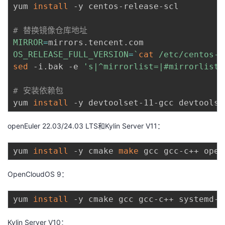
持
建
证
实
的
yum 
install
 -y centos-release-scl

议
验
收
# 替换镜像仓库地址
MIRROR
=
藏
OS_RELEASE_FULL_VERSION
=
`
cat
 /etc/centos-r
sed
 -i.bak -e 
's|^mirrorlist=|#mirrorlist=
# 安装依赖包
yum 
install
openEuler 22.03/24.03 LTS和Kylin Server V11：
yum 
install
 -y cmake 
make
OpenCloudOS 9：
yum 
install
Kylin Server V10：