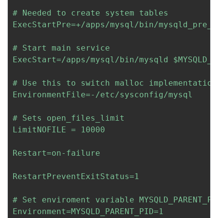
# Needed to create system tables

ExecStartPre=+/apps/mysql/bin/mysqld_pre_sy
# Start main service

ExecStart=/apps/mysql/bin/mysqld 
$MYSQLD_O
# Use this to switch malloc implementation

EnvironmentFile=-/etc/sysconfig/mysql

# Sets open_files_limit

LimitNOFILE = 10000

Restart=on-failure

RestartPreventExitStatus=1

# Set enviroment variable MYSQLD_PARENT_PI
Environment=MYSQLD_PARENT_PID=1
