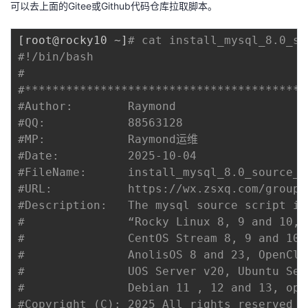
可以去上面的Gitee或Github代码仓库拉取脚本。
[
root@rocky10 ~
]
# cat install_mysql_8.0_so
#!/bin/bash
#
#*****************************************
#Author:        Raymond
#QQ:            88563128
#MP:            Raymond运维
#Date:          2025-10-04
#FileName:      install_mysql_8.0_source_v
#URL:           https://wx.zsxq.com/group/
#Description:   The mysql source script in
#               “Rocky Linux 8, 9 and 10, 
#               CentOS Stream 8, 9 and 10,
#               AnolisOS 8 and 23, OpenClo
#               UOS Server v20, Ubuntu Ser
#               Debian 11 , 12 and 13, ope
#Copyright (C): 2025 All rights reserved