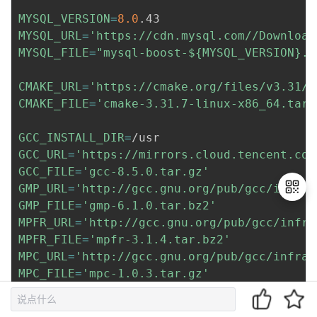
MYSQL_VERSION
=
8.0
MYSQL_URL
=
'https://cdn.mysql.com//Download
MYSQL_FILE
=
"mysql-boost-
${MYSQL_VERSION}
.t
CMAKE_URL
=
'https://cmake.org/files/v3.31/'
CMAKE_FILE
=
'cmake-3.31.7-linux-x86_64.tar.
GCC_INSTALL_DIR
=
GCC_URL
=
'https://mirrors.cloud.tencent.com
GCC_FILE
=
'gcc-8.5.0.tar.gz'
GMP_URL
=
'http://gcc.gnu.org/pub/gcc/infras
GMP_FILE
=
'gmp-6.1.0.tar.bz2'
MPFR_URL
=
'http://gcc.gnu.org/pub/gcc/infra
MPFR_FILE
=
'mpfr-3.1.4.tar.bz2'
退
MPC_URL
=
'http://gcc.gnu.org/pub/gcc/infras
出
MPC_FILE
=
'mpc-1.0.3.tar.gz'
登
录
ISL_URL
=
'http://gcc.gnu.org/pub/gcc/infras
ISL_FILE
=
'isl-0.18.tar.bz2'