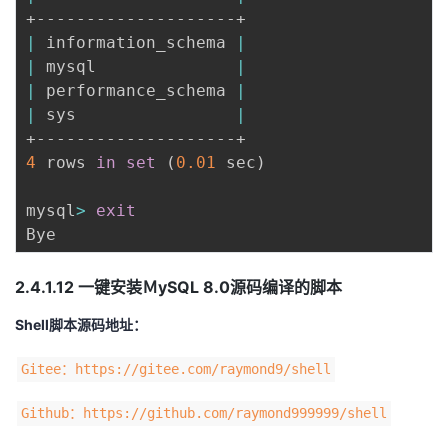
|
 information_schema 
|
|
 mysql              
|
|
 performance_schema 
|
|
 sys                
|
4
 rows 
in
set
(
0.01
 sec
)
mysql
>
exit
2.4.1.12 一键安装ＭySQL 8.0源码编译的脚本
Shell脚本源码地址：
Gitee：https://gitee.com/raymond9/shell
Github：https://github.com/raymond999999/shell