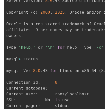
Server version: 
8.0
.43 Source distribution

Copyright 
(
c
)
2000
, 
2025
, Oracle and/or it
Oracle is a registered trademark of Oracle
affiliates. Other names may be trademarks 
owners.

Type 
'help;'
 or 
'\h'
for
 help. Type 
'\c'
 t
mysql
>
 status

--------------

mysql  Ver 
8.0
.43 
for
 Linux on x86_64 
(
Sou
Connection id:		
8
Current database:	

Current user:		root@localhost

SSL:			Not 
in
 use

Current pager:		stdout
