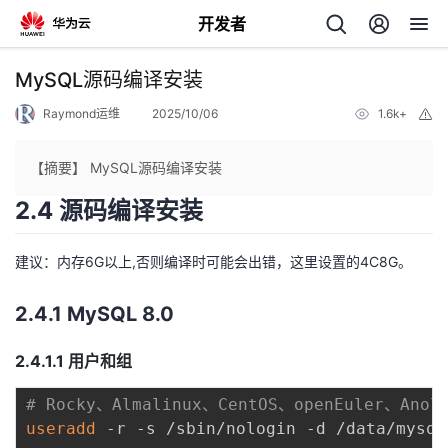
开发者
返
MySQL源码编译安装
回
Raymond运维
2025/10/06
1.6k+
举
报
【摘要】 MySQL源码编译安装
2.4 源码编译安装
个
建议：内存6G以上,否则编译时可能会出错，这里设置的4C8G。
我
人
2.4.1 MySQL 8.0
的
主
2.4.1.1 用户和组
开
页
# Rocky、Almalinux、CentOS、openEuler、Anol
useradd
 -r -s /sbin/nologin -d /data/mysql 
发