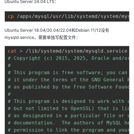
Ubuntu Server 24.04 LTS：
cp
Ubuntu Server 18.04/20.04/22.04和Debian 11/12没有
mysqld.service，需要单独写配置文件：
cat
>
 /lib/systemd/system/mysqld.service  
# Copyright (c) 2015, 2025, Oracle and/or 
#

# This program is free software; you can r
# it under the terms of the GNU General Pu
# as published by the Free Software Foundat
#

# This program is designed to work with ce
# but not limited to OpenSSL) that is lice
# as designated in a particular file or co
# documentation.  The authors of MySQL her
# permission to link the program and your 