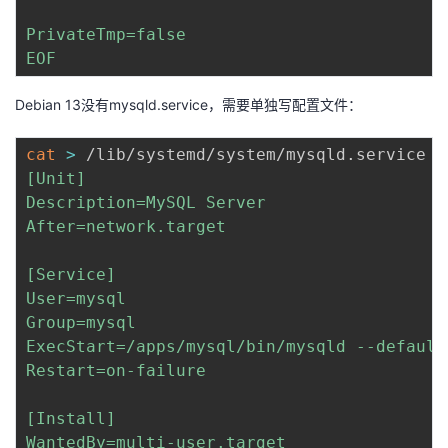
PrivateTmp=false

EOF
Debian 13没有mysqld.service，需要单独写配置文件：
cat
>
 /lib/systemd/system/mysqld.service  
[Unit]

Description=MySQL Server

After=network.target

[Service]

User=mysql

Group=mysql

ExecStart=/apps/mysql/bin/mysqld --default
Restart=on-failure

[Install]

WantedBy=multi-user.target
