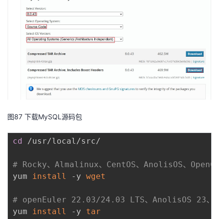
图87 下载MySQL源码包
cd
 /usr/local/src/

# Rocky、Almalinux、CentOS、AnolisOS、Ope
yum 
install
 -y 
wget
# openEuler 22.03/24.03 LTS、AnolisOS 2
yum 
install
 -y 
tar