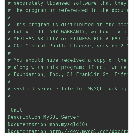
# separately licensed software that they h
# the program or referenced in the document
#

# This program is distributed in the hope 
# but WITHOUT ANY WARRANTY; without even t
# MERCHANTABILITY or FITNESS FOR A PARTICU
# GNU General Public License, version 2.0,
#

# You should have received a copy of the G
# along with this program; if not, write t
# Foundation, Inc., 51 Franklin St, Fifth 
#

# systemd service file for MySQL forking se
#

[Unit]

Description=MySQL Server

Documentation=man:mysqld(8)

Documentation=http://dev.mysql.com/doc/ref