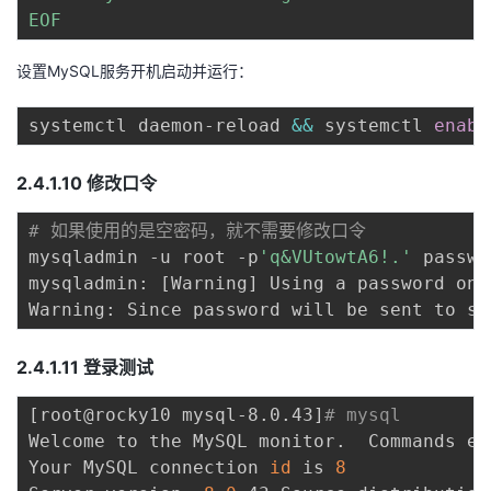
EOF
设置MySQL服务开机启动并运行：
systemctl daemon-reload 
&&
 systemctl 
enabl
2.4.1.10 修改口令
# 如果使用的是空密码，就不需要修改口令
mysqladmin -u root -p
'q&VUtowtA6!.'
 passwo
mysqladmin: 
[
Warning
]
 Using a password on 
Warning: Since password will be sent to se
2.4.1.11 登录测试
[
root@rocky10 mysql-8.0.43
]
# mysql
Welcome to the MySQL monitor.  Commands en
Your MySQL connection 
id
 is 
8