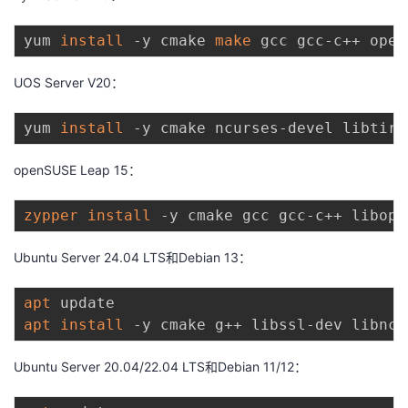
yum 
install
 -y cmake 
make
UOS Server V20：
yum 
install
openSUSE Leap 15：
zypper
install
Ubuntu Server 24.04 LTS和Debian 13：
apt
apt
install
Ubuntu Server 20.04/22.04 LTS和Debian 11/12：