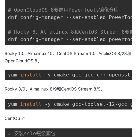
我
注
的
开
# OpenCloudOS 8要启用PowerTools镜像仓库
dnf config-manager --set-enabled PowerTools
的
Programs
发
# Rocky 8、Almalinux 8和CentOS Stream 8要
支
者
持
学
Rocky 10、Almalinux 10、CentOS Stream 10、AnolisOS 8/23和
OpenCloudOS 8：
我
堂
yum 
install
的
我
我
Rocky 8/9、Almalinux 8/9和CentOS Stream 8/9：
技
的
的
我
yum 
install
术
云
课
的
我
CentOS 7：
支
声
程
认
的
我
# 安装sclo镜像源包