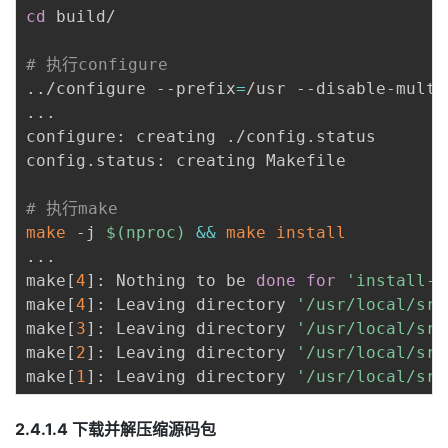
cd
 build/

# 执行configure
..
/configure --prefix
=
..
.

configure: creating ./config.status

config.status: creating Makefile

# 执行make
make
 -j 
$(
nproc
)
&&
make
install
..
.

make
[
4
]
: Nothing to be 
done
for
'install-d
make
[
4
]
: Leaving directory 
'/usr/local/src
make
[
3
]
: Leaving directory 
'/usr/local/src
make
[
2
]
: Leaving directory 
'/usr/local/src
make
[
1
]
: Leaving directory 
'/usr/local/src
2.4.1.4 下载并解压缩源码包