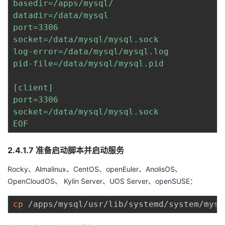
basedir=/apps/mysql/

datadir=/data/mysql

port=3306

socket=/data/mysql/mysql.sock

log-error=/data/mysql/mysql.log

pid-file=/data/mysql/mysql.pid

[client]

port=3306

socket=/data/mysql/mysql.sock

EOF
2.4.1.7 准备启动脚本并启动服务
Rocky、Almalinux、CentOS、openEuler、AnolisOS、
OpenCloudOS、 Kylin Server、UOS Server、openSUSE：
cp