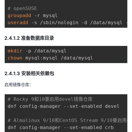
# openSUSE
者
groupadd
useradd
我
2.4.1.2 准备数据库目录
的
我
mkdir
博
的
我
chown
客
论
的
我
2.4.1.3 安装相关依赖包
坛
圈
的
我
启用镜像仓库：
子
直
的
我
# Rocky 9和10要启用devel镜像仓库
dnf config-manager --set-enabled devel

我
播
活
的
# Almalinux 9/10和CentOS Stream 9/10要启用
我
动
关
的
dnf config-manager --set-enabled crb
