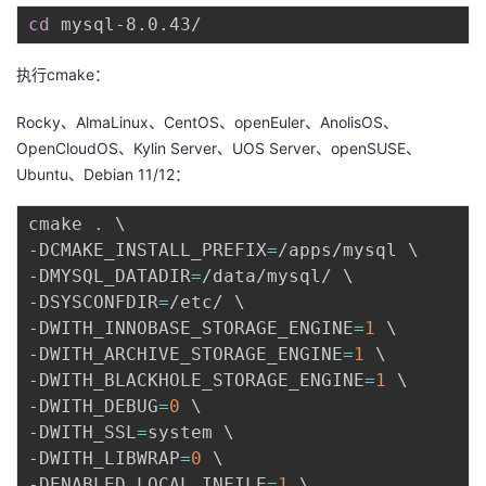
cd
执行cmake：
Rocky、AlmaLinux、CentOS、openEuler、AnolisOS、
OpenCloudOS、Kylin Server、UOS Server、openSUSE、
Ubuntu、Debian 11/12：
cmake 
.
\
-DCMAKE_INSTALL_PREFIX
=
/apps/mysql 
\
-DMYSQL_DATADIR
=
/data/mysql/ 
\
-DSYSCONFDIR
=
/etc/ 
\
-DWITH_INNOBASE_STORAGE_ENGINE
=
1
\
-DWITH_ARCHIVE_STORAGE_ENGINE
=
1
\
-DWITH_BLACKHOLE_STORAGE_ENGINE
=
1
\
-DWITH_DEBUG
=
0
\
-DWITH_SSL
=
system 
\
-DWITH_LIBWRAP
=
0
\
-DENABLED_LOCAL_INFILE
=
1
\