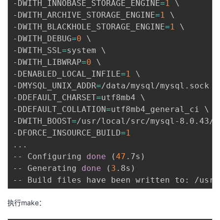
-DWITH_INNOBASE_STORAGE_ENGINE
=
1
\
-DWITH_ARCHIVE_STORAGE_ENGINE
=
1
\
-DWITH_BLACKHOLE_STORAGE_ENGINE
=
1
\
-DWITH_DEBUG
=
0
\
-DWITH_SSL
=
system 
\
-DWITH_LIBWRAP
=
0
\
-DENABLED_LOCAL_INFILE
=
1
\
-DMYSQL_UNIX_ADDR
=
/data/mysql/mysql.sock 
\
-DDEFAULT_CHARSET
=
utf8mb4 
\
-DDEFAULT_COLLATION
=
utf8mb4_general_ci 
\
-DWITH_BOOST
=
/usr/local/src/mysql-8.0.43/b
-DFORCE_INSOURCE_BUILD
=
1
..
.

-- Configuring 
done
(
47
.7s
)
-- Generating 
done
(
3
.8s
)
执行make：