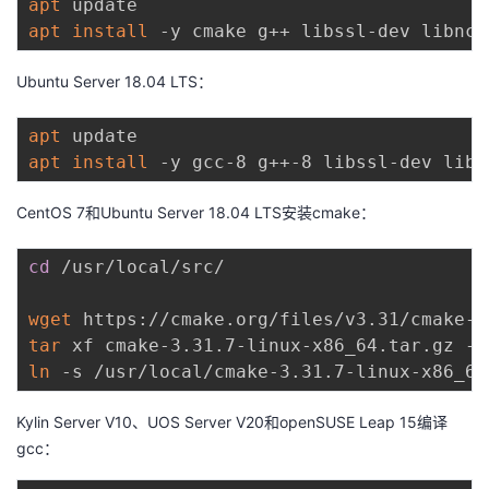
apt
apt
install
Ubuntu Server 18.04 LTS：
apt
apt
install
CentOS 7和Ubuntu Server 18.04 LTS安装cmake：
cd
 /usr/local/src/

wget
tar
ln
Kylin Server V10、UOS Server V20和openSUSE Leap 15编译
gcc：