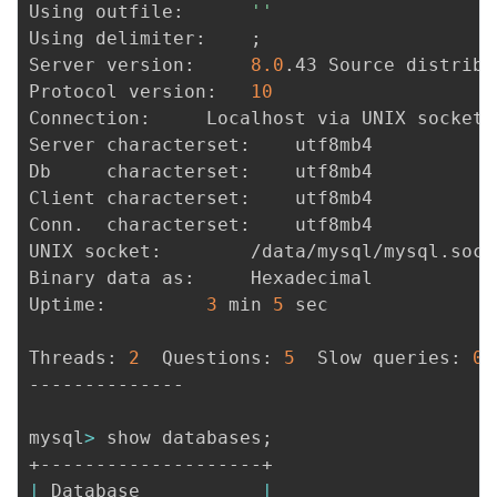
Using outfile:		
''
Using delimiter:	
;
Server version:		
8.0
.43 Source distribut
Protocol version:	
10
Connection:		Localhost via UNIX socket

Server characterset:	utf8mb4

Db     characterset:	utf8mb4

Client characterset:	utf8mb4

Conn.  characterset:	utf8mb4

UNIX socket:		/data/mysql/mysql.sock

Binary data as:		Hexadecimal

Uptime:			
3
 min 
5
 sec

Threads: 
2
  Questions: 
5
  Slow queries: 
0
 
--------------

mysql
>
 show databases
;
|
 Database           
|