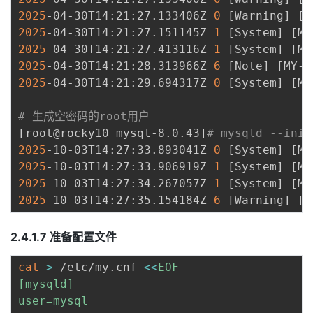
2025
-04-30T14:21:27.133406Z 
0
[
Warning
]
[
M
2025
-04-30T14:21:27.151145Z 
1
[
System
]
[
MY
2025
-04-30T14:21:27.413116Z 
1
[
System
]
[
MY
2025
-04-30T14:21:28.313966Z 
6
[
Note
]
[
MY-0
2025
-04-30T14:21:29.694317Z 
0
[
System
]
[
MY
# 生成空密码的root用户
[
root@rocky10 mysql-8.0.43
]
# mysqld --init
2025
-10-03T14:27:33.893041Z 
0
[
System
]
[
MY
2025
-10-03T14:27:33.906919Z 
1
[
System
]
[
MY
2025
-10-03T14:27:34.267057Z 
1
[
System
]
[
MY
2025
-10-03T14:27:35.154184Z 
6
[
Warning
]
[
M
2.4.1.7 准备配置文件
cat
>
 /etc/my.cnf 
<<
EOF

[mysqld]

user=mysql
