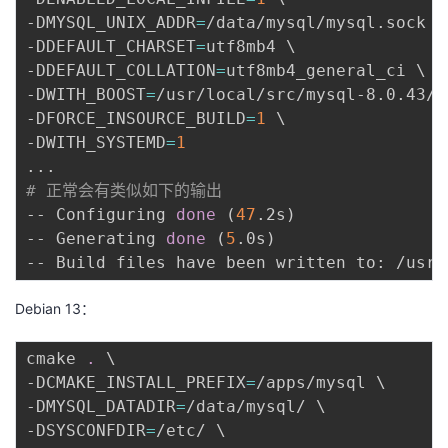
-DMYSQL_UNIX_ADDR
=
/data/mysql/mysql.sock 
\
-DDEFAULT_CHARSET
=
utf8mb4 
\
-DDEFAULT_COLLATION
=
utf8mb4_general_ci 
\
-DWITH_BOOST
=
/usr/local/src/mysql-8.0.43/b
-DFORCE_INSOURCE_BUILD
=
1
\
-DWITH_SYSTEMD
=
1
..
# 正常会有类似如下的输出
-- Configuring 
done
(
47
.2s
)
-- Generating 
done
(
5
.0s
)
Debian 13：
cmake 
.
\
-DCMAKE_INSTALL_PREFIX
=
/apps/mysql 
\
-DMYSQL_DATADIR
=
/data/mysql/ 
\
-DSYSCONFDIR
=
/etc/ 
\