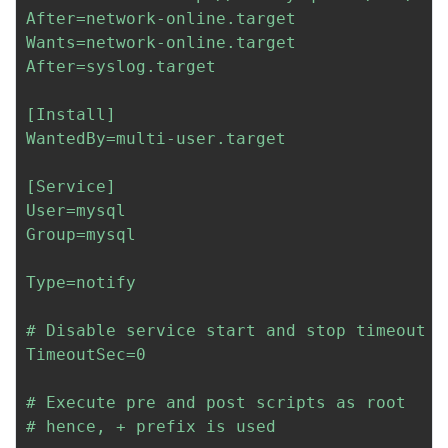
After=network-online.target

Wants=network-online.target

After=syslog.target

[Install]

WantedBy=multi-user.target

[Service]

User=mysql

Group=mysql

Type=notify

# Disable service start and stop timeout l
TimeoutSec=0

# Execute pre and post scripts as root

# hence, + prefix is used
