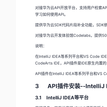
对接华为云
API
开放平台，支持用户检索
AP
学习如何使用
API
。
提供华为云
SDK
代码片段补全功能，
SDK
对接华为云开发体验馆
Codelabs
，提供
50
说明：
在
IntelliJ IDEA
等系列平台和
VS Code ID
CodeArts IDE
，
API
插件是
IDE
原生内置的
API插件在
IntelliJ IDEA
等系列平台和
VS C
3 API插件安装
--IntelliJ
3.1 IntelliJ IDEA等平台