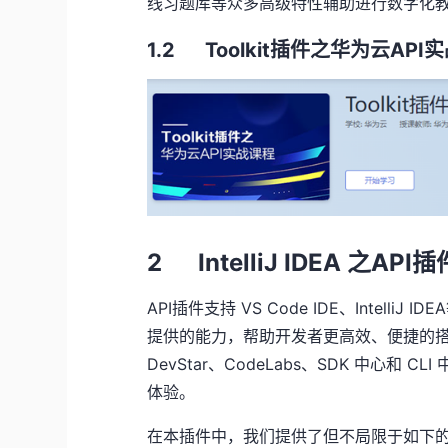
线习题库等众多高级特性辅助进行数字化
1.2
Toolkit
插件之华为云
API
实
2 IntelliJ IDEA 之
API
插
API插件支持
VS Code IDE
、
IntelliJ IDEA
提供的能力，帮助开发者更高效、便捷的
DevStar
、
CodeLabs
、
SDK
中心和
CLI
体验。
在本插件中，我们提供了但不局限于如下