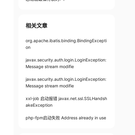
相关文章
org.apache.ibatis.binding.BindingExcepti
on
javax.security.auth.login.LoginException:
Message stream modifie
javax.security.auth.login.LoginException:
Message stream modifie
xxl-job 启动报错 javax.net.ssl.SSLHandsh
akeException
php-fpm启动失败 Address already in use