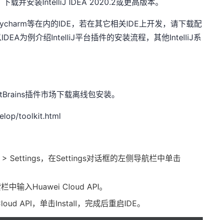
。下载并安装
IntelliJ IDEA 2020.2
或更高版本。
ycharm
等在内的
IDE
，若在其它相关
IDE
上开发，请下载配
以
IDEA
为例介绍
IntelliJ
平台插件的安装流程，其他
IntelliJ
系
tBrains
插件市场下载离线包安装。
lop/toolkit.html
e > Settings
，在
Settings
对话框的左侧导航栏中单击
索栏中输入
Huawei Cloud API
。
loud API
，单击
Install
，完成后重启
IDE
。