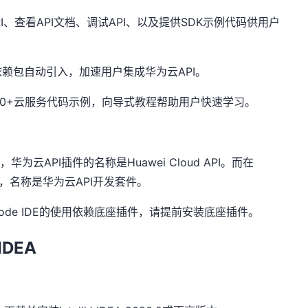
I
、查看
API
文档、调试
API
、以及提供
SDK
示例代码供用户
依赖包自动引入，加速用户集成华为云
API
。
0+
云服务代码示例，向导式教程帮助用户快速学习。
E
，华为云
API
插件的名称是
Huawei Cloud API
。而在
，名称是华为云
API
开发套件。
ode IDE
的使用依赖底座插件，请提前安装底座插件。
 IDEA