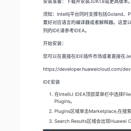
安装准备：下载并安装
JDK1.8
或更高版本
须知：
IntellIj
平台同时支撑包括
Goland
、
P
置好对应语言的编译器或者解释器。这里
列的
IDE
请参考
IDEA
。
开始安装：
您可以在直接在
IDE
插件市场或者直接在
Je
https://developer.huaweicloud.com/deve
IDE
安装
在
IntelliJ IDEA
顶部菜单栏中选择
Fil
Plugins
。
Plugins
区域单击
Marketplace,
在搜
Search Results
区域会出现
Huawei C