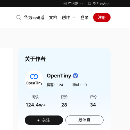
中国站
华为云App
华为云码道
文档
创作
登录
注册
关于作者
OpenTiny
博客：
124
粉丝：
19
阅读
获赞
评论
124.4w+
28
34
+ 关注
发消息