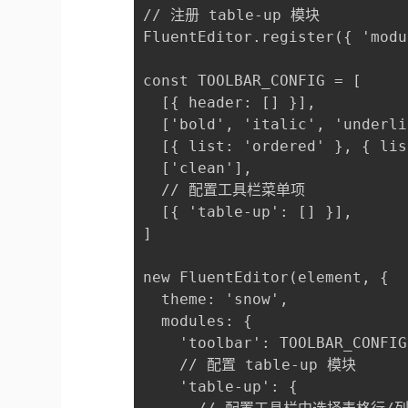
// 注册 table-up 模块

FluentEditor.register({ 'modu
const TOOLBAR_CONFIG = [

  [{ header: [] }],

  ['bold', 'italic', 'underli
  [{ list: 'ordered' }, { lis
  ['clean'],

  // 配置工具栏菜单项

  [{ 'table-up': [] }],

]

new FluentEditor(element, {

  theme: 'snow',

  modules: {

    'toolbar': TOOLBAR_CONFIG,
    // 配置 table-up 模块

    'table-up': {
