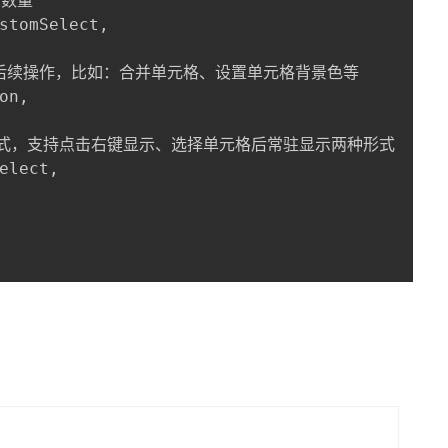
数量

stomSelect,

行后续操作，比如：合并单元格、设置单元格背景色等

on,

示方式，支持点击右键显示、选择单元格后常驻显示两种形式

elect,
