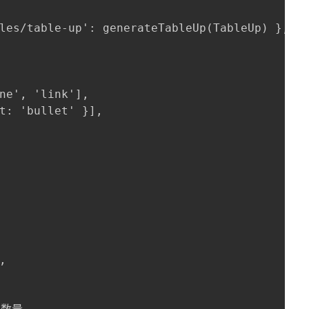
les/table-up': generateTableUp(TableUp) }, tr
ne', 'link'],

t: 'bullet' }],


