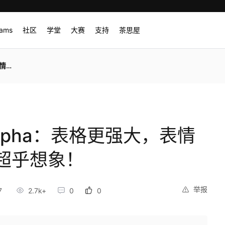
rams
社区
学堂
大赛
支持
茶思屋
象！
.0 alpha：表格更强大，表情
超乎想象！
举报
7
2.7k+
0
0