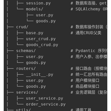
│   ├── session.py        # 数据库连接、get_
我
注
的
开
│   └── models/           # SQLAlchemy ORM
│       ├── user.py

的
Programs
发
│       └── goods.py

├── crud/                 # 数据库操作封装（
支
者
│   ├── base.py           # 通用CRUD父类

│   ├── user_crud.py

持
学
│   └── goods_crud.py

├── schemas/              # Pydantic 序列
我
堂
│   ├── user.py           # 用户入参、出参模型
│   └── goods.py

的
我
我
├── routers/              # 接口路由（按模块拆
│   ├── __init__.py       # 统一汇总所有路由

技
的
的
我
│   ├── user.py           # 用户模块接口

│   └── goods.py          # 商品模块接口

术
云
课
的
我
├── services/             # 业务逻辑层（复杂
│   ├── user_service.py

支
声
程
认
的
我
│   └── order_service.py

├── utils/                # 通用工具
