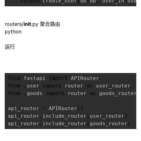
return
 create_user
(
db
=
db
,
 user_in
=
user
routers/
init
.py 聚合路由
python
运行
from
 fastapi 
import
from
.
user 
import
 router 
as
from
.
goods 
import
 router 
as
 goods_router

api_router 
=
 APIRouter
(
)
api_router
.
include_router
(
user_router
)
api_router
.
include_router
(
goods_router
)