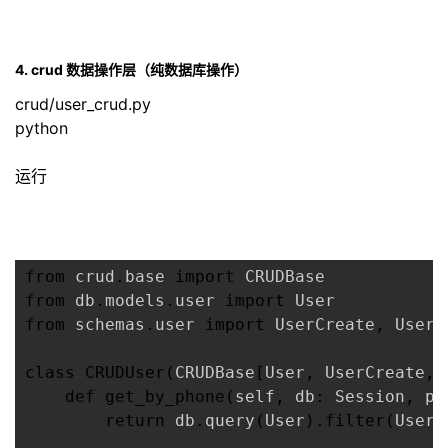
4. crud 数据操作层（纯数据库操作）
crud/user_crud.py
python
运行
from
 crud
.
base 
import
from
 db
.
models
.
user 
import
from
 schemas
.
user 
import
 UserCreate
,
 UserU
class
CRUDUser
(
CRUDBase
[
User
,
 UserCreate
,
 
def
get_by_phone
(
self
,
 db
:
 Session
,
 ph
return
 db
.
query
(
User
)
.
filter
(
User
.