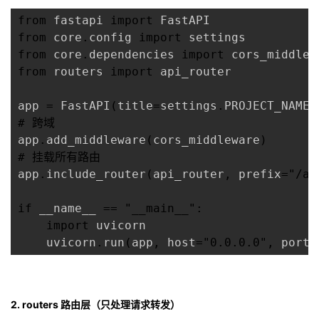
from
 fastapi 
import
from
 core
.
config 
import
from
 core
.
dependencies 
import
from
 routers 
import
 api_router

app 
=
 FastAPI
(
title
=
settings
.
PROJECT_NAME
)
# 跨域
app
.
add_middleware
(
cors_middleware
)
# 挂载所有路由
app
.
include_router
(
api_router
,
 prefix
=
"/ap
if
 __name__ 
==
"__main__"
:
import
 uvicorn

    uvicorn
.
run
(
app
,
 host
=
"0.0.0.0"
,
 port
=
2. routers 路由层（只处理请求转发）