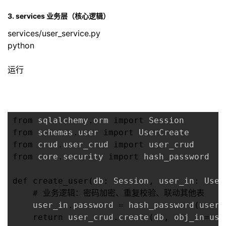
3. services 业务层（核心逻辑）
services/user_service.py
python
运行
from
 sqlalchemy
.
orm 
import
from
 schemas
.
user 
import
from
 crud
.
user_crud 
import
from
 core
.
security 
import
 hash_password

def
create_user
(
db
:
 Session
,
 user_in
:
 User
# 业务逻辑：密码加密、重复校验、联动其他表
    user_in
.
password 
=
 hash_password
(
user_
return
 user_crud
.
create
(
db
,
 obj_in
=
use