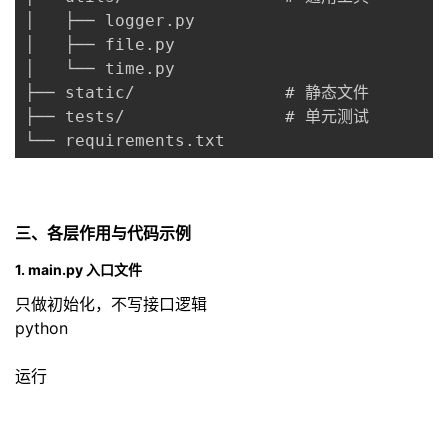
持
建
证
实
的
│   ├── logger.py

│   ├── file.py

议
验
收
│   └── time.py

├── static/               # 静态文件

藏
├── tests/                # 单元测试

三、各层作用与代码示例
1. main.py 入口文件
只做初始化，不写接口逻辑
python
运行