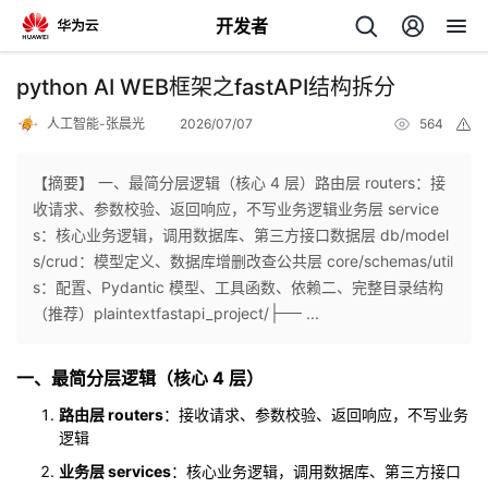
开发者
返
python AI WEB框架之fastAPI结构拆分
回
人工智能-张晨光
2026/07/07
564
举
报
【摘要】 一、最简分层逻辑（核心 4 层）路由层 routers：接
收请求、参数校验、返回响应，不写业务逻辑业务层 service
s：核心业务逻辑，调用数据库、第三方接口数据层 db/model
个
s/crud：模型定义、数据库增删改查公共层 core/schemas/util
s：配置、Pydantic 模型、工具函数、依赖二、完整目录结构
我
人
（推荐）plaintextfastapi_project/├── ...
的
主
一、最简分层逻辑（核心 4 层）
路由层 routers
：接收请求、参数校验、返回响应，不写业务
开
页
逻辑
发
业务层 services
：核心业务逻辑，调用数据库、第三方接口