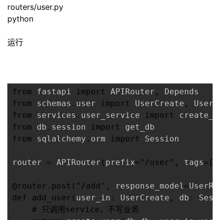
routers/user.py
python
运行
from
 fastapi 
import
 APIRouter
,
from
 schemas
.
user 
import
 UserCreate
,
from
 services
.
user_service 
import
from
 db
.
session 
import
from
 sqlalchemy
.
orm 
import
 Session

router 
=
 APIRouter
(
prefix
=
"/user"
,
 tags
=
[
@router.post
(
"/add"
,
 response_model
=
UserRe
def
add_user
(
user_in
:
 UserCreate
,
 db
:
 Sess
# 只调用service，不写业务