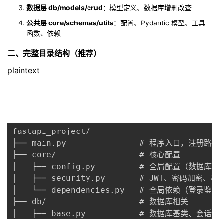
数据层 db/models/crud
：模型定义、数据库增删改查
者
公共层 core/schemas/utils
：配置、Pydantic 模型、工具
函数、依赖
我
二、完整目录结构（推荐）
的
我
plaintext
博
的
我
客
论
的
我
fastapi_project/

坛
圈
的
我
├── main.py               # 程序入口，注册路由
├── core/                 # 核心配置

子
直
的
我
│   ├── config.py         # 全局配置（数据
│   ├── security.py       # JWT、密码加密、
我
播
活
的
│   └── dependencies.py   # 全局依赖（登录
├── db/                   # 数据库相关

我
动
关
的
│   ├── base.py           # 数据库基类、会话创