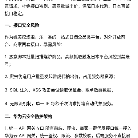
意请求，杜绝接口盗刷、恶意批量出价，保障日本代购、日本直邮
者
接口稳定。
一、接口安全风险
我
作为媲美挖煤姬、乐一番的一站式日淘全品类平台，对外开放前
的
我
台、商家两套接口，暴露风险：
博
的
我
1.
恶意脚本批量扫描煤炉商品，高频抓取触发日本平台风控封禁账
号；
客
论
的
我
2.
爬虫伪造用户批量发起雅虎代拍出价，占用服务器资源；
坛
圈
的
我
3.
SQL
注入、
XSS
攻击尝试读取保证金、账单敏感数据；
子
直
的
我
4.
无限流机制，单一
IP
每秒千次请求打垮自动代拍服务。
我
播
活
的
二、华为云安全防护架构
1.
统一
API
网关收口 所有前端、爬虫、商家一键代发接口统一接入
我
动
关
的
华为云
API
网关，统一鉴权、限流、参数校验，后端服务不直接暴