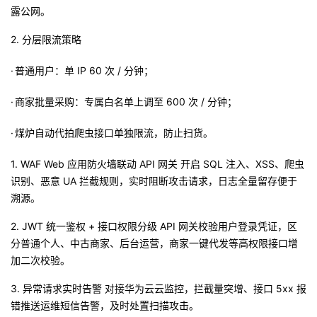
露公网。
我
注
的
开
2.
分层限流策略
的
Programs
发
·
普通用户：单
IP 60
次
/
分钟；
支
者
·
商家批量采购：专属白名单上调至
600
次
/
分钟；
持
学
·
煤炉自动代拍爬虫接口单独限流，防止扫货。
我
堂
1.
WAF Web
应用防火墙联动
API
网关 开启
SQL
注入、
XSS
、爬虫
识别、恶意
UA
拦截规则，实时阻断攻击请求，日志全量留存便于
的
我
我
溯源。
技
的
的
我
2.
JWT
统一鉴权
+
接口权限分级
API
网关校验用户登录凭证，区
分普通个人、中古商家、后台运营，商家一键代发等高权限接口增
术
云
课
的
我
加二次校验。
3.
异常请求实时告警
对接华为云云监控，拦截量突增、接口
5xx
报
支
声
程
认
的
我
错推送运维短信告警，及时处置扫描攻击。