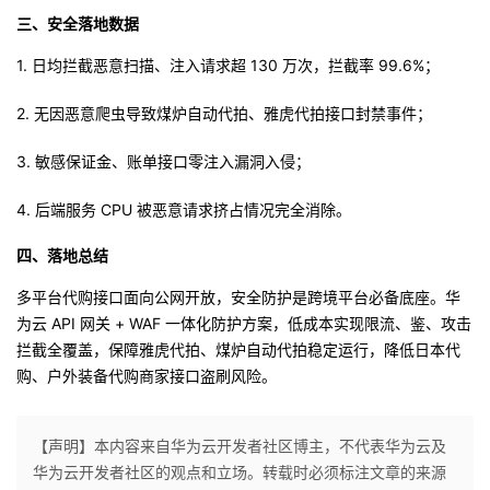
持
建
证
实
的
三、安全落地数据
议
1.
日均拦截恶意扫描、注入请求超
验
收
130
万次，拦截率
99.6%
；
2.
无因恶意爬虫导致煤炉自动代拍、雅虎代拍接口封禁事件；
藏
3.
敏感保证金、账单接口零注入漏洞入侵；
4.
后端服务
CPU
被恶意请求挤占情况完全消除。
四、落地总结
多平台代购接口面向公网开放，安全防护是跨境平台必备底座。华
为云
API 网关 + WAF 一体化防护方案，低成本实现限流、鉴、攻击
拦截全覆盖，保障雅虎代拍、煤炉自动代拍稳定运行，降低日本代
购、户外装备代购商家接口盗刷风险。
【声明】本内容来自华为云开发者社区博主，不代表华为云及
华为云开发者社区的观点和立场。转载时必须标注文章的来源