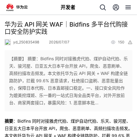
开发者
返
华为云 API 网关 WAF｜Bidfins 多平台代购接
回
口安全防护实践
yd_250835498
2026/07/07
150
举
报
【摘要】 摘要：Bidfins 同时对接雅虎代拍、煤炉自动代拍、乐
天、骏河屋、日亚五大日本平台开放 API，爬虫、恶意刷单、
个
高频扫描攻击频发。本文依托华为云 API 网关 + WAF 构建全链
路防护，拦截 99.6% 恶意请求，杜绝接口盗刷、恶意批量出
我
人
价，保障日本代购、日本直邮接口稳定。一、接口安全风险作
为媲美挖煤姬、乐一番的一站式日淘全品类平台，对外开放前
的
主
台、商家两套接口，暴露风险：1. 恶意脚本批...
开
页
摘要
：
Bidfins 同时对接雅虎代拍、煤炉自动代拍、乐天、骏河屋、
日亚五大日本平台开放 API，爬虫、恶意刷单、高频扫描攻击频发。
发
本文依托华为云 API 网关 + WAF 构建全链路防护，拦截 99.6% 恶