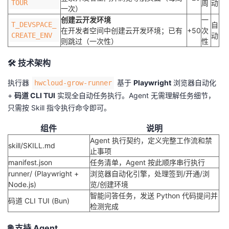
TOUR
周
动
一次）
我
注
的
开
创建云开发环境
一
T_DEVSPACE_
自
在开发者空间中创建云开发环境；已有
+50
次
的
CREATE_ENV
Programs
动
发
则跳过（一次性）
性
支
者
🛠️ 技术架构
执行器
基于
Playwright
浏览器自动化
hwcloud-grow-runner
持
学
+
码道 CLI TUI
实现全自动任务执行。Agent 无需理解任务细节，
只需按 Skill 指令执行命令即可。
我
堂
组件
说明
的
我
我
Agent 执行契约，定义完整工作流和禁
skill/SKILL.md
止事项
技
的
的
我
manifest.json
任务清单，Agent 按此顺序串行执行
runner/ (Playwright +
浏览器自动化引擎，处理签到/开通/浏
Node.js)
术
云
览/创建环境
课
的
我
智能问答任务，发送 Python 代码提问并
码道 CLI TUI (Bun)
检测完成
支
声
程
认
的
我
🌐 支持 Agent