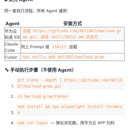
持
建
证
实
的
同一套执行流程，所有 Agent 通用：
议
验
收
Agent
安装方式
华为云
克隆 https://gitcode.com/deli007/hwcloud-gr
藏
码道 IDE
ow.git，阅读 skill/SKILL.md 并执行
Claude
同上 Prompt 或
加载
/skill
Code
Cursor
npx skills add deli007/hwcloud-grow
🔧 手动执行步骤（不使用 Agent）
git clone --depth 1 https://gitcode.com/deli0
07/hwcloud-grow.git
cd hwcloud-grow/runner
npm install && npx playwright install chromiu
m
— 弹出浏览器，用华为云 APP 扫码
npm run login