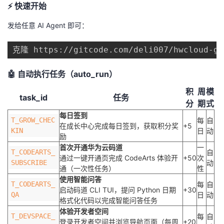
⚡ 快速开始
者
发给任意 AI Agent 即可：
我
克隆 https://gitcode.com/deli007/hwcloud-
的
我
🤖 自动执行任务（auto_run）
博
的
我
积
周
模
task_id
任务
分
期
式
客
论
的
我
每日签到
T_GROW_CHEC
每
自
在成长中心完成每日签到，获取积分奖
+5
KIN
日
动
励
坛
圈
的
我
首次开通华为云码道
一
T_CODEARTS_
自
通过一键开通页完成 CodeArts 体验开
+50
次
子
直
的
我
SUBSCRIBE
动
通（一次性任务）
性
使用智能问答
T_CODEARTS_
每
自
我
播
活
的
启动码道 CLI TUI，提问 Python 日期
+30
QA
日
动
格式化代码以完成智能问答任务
我
动
关
的
体验开发者空间
T_DEVSPACE_
每
自
登录开发者空间并浏览导航页面（每周
+20