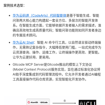
我
注
的
开
案例技术选型：
华为云码道（CodeArts）代码智能体
是基于智能生成、智能
的
Programs
发
问答两大核心能力构建起一套全方位、多层次的智能开发体
系。在智能生成方面，它能够依据开发者输入的需求描述，准
支
者
确且高效地生成高质量代码；智能问答功能则如同开发者身边
的专属技术顾问。
持
学
华为云AI Shell
：智能 AI 命令行工具，以自然语言驱动终端操
作，无需熟记复杂指令，大幅降低使用门槛，一站式完成华为
我
堂
云资源查询、操作、运维工作，让终端操作更高效、更智能。
让华为云更好用、更易用。
的
我
我
Gitcode MCP Server
是Gitcode推出的模型上下文协议
(Model Context Protocol)服务实现，旨在通过标准化协议将
技
的
的
我
AI助手深度集成到代码管理流程中。它允许开发者通过AI编程
工具直接操作代码仓库资源，实现智能化开发协作。
术
云
课
的
我
支
声
程
认
的
我