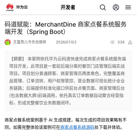
开发者
返
码道赋能：MerchantDine 商家点餐系统服务
回
端开发（Spring Boot）
王富贵儿今天也很帅
2026/07/02
336
举
报
【摘要】 本案例依托华为云码道快速完成商家点餐系统服务端
项目开发，此项目是一套前后端分离的餐饮门店管理后端实战
个
项目。项目划分普通顾客、商家管理员两类角色，完整覆盖商
品管理、订单流转、用户权限管控、营业数据可视化统计全业
我
人
务链路；后端提供标准化接口供前台点餐页面、商家管理后台
(包含数据大屏)前端调用，依托真实订单数据自动聚合经营指
我
的
主
标，形成完整餐饮业务数据闭环。
我
的
开
页
商家点餐系统案例基于 AI 生成搭建，每次生成的项目效果略有不
同，如需完整体验该案例可在
商家点餐系统源码
处下载并体验。
我
的
开
发