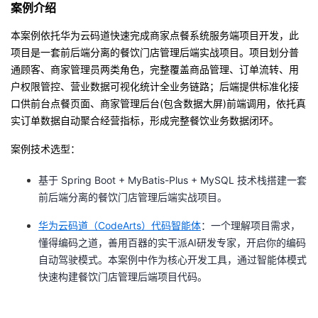
案例介绍
的
Programs
发
者
本案例依托华为云码道快速完成商家点餐系统服务端项目开发，此
项目是一套前后端分离的餐饮门店管理后端实战项目。项目划分普
支
者
我
通顾客、商家管理员两类角色，完整覆盖商品管理、订单流转、用
户权限管控、营业数据可视化统计全业务链路；后端提供标准化接
持
学
的
我
口供前台点餐页面、商家管理后台(包含数据大屏)前端调用，依托真
实订单数据自动聚合经营指标，形成完整餐饮业务数据闭环。
我
堂
博
的
我
案例技术选型：
的
我
客
论
的
我
我
基于 Spring Boot + MyBatis-Plus + MySQL 技术栈搭建一套
技
的
坛
圈
的
我
的
我
前后端分离的餐饮门店管理后端实战项目。
华为云码道（CodeArts）代码智能体
：一个理解项目需求，
术
云
子
直
的
我
课
的
我
懂得编码之道，善用百器的实干派AI研发专家，开启你的编码
自动驾驶模式。本案例中作为核心开发工具，通过智能体模式
支
声
播
活
的
程
认
的
我
快速构建餐饮门店管理后端项目代码。
持
建
动
关
证
实
的