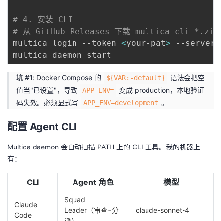
持
建
证
实
的
# 4. 安装 CLI
议
验
收
# 从 GitHub Releases 下载 multica-cli-*.zi
multica login --token 
<
your-pat
>
 --server-
藏
坑 #1
: Docker Compose 的
语法会把空
${VAR:-default}
值当"已设置"，导致
变成 production，本地验证
APP_ENV=
码失效。必须显式写
。
APP_ENV=development
配置 Agent CLI
Multica daemon 会自动扫描 PATH 上的 CLI 工具。我的机器上
有：
CLI
Agent 角色
模型
Squad
Claude
Leader（审查+分
claude-sonnet-4
Code
派）