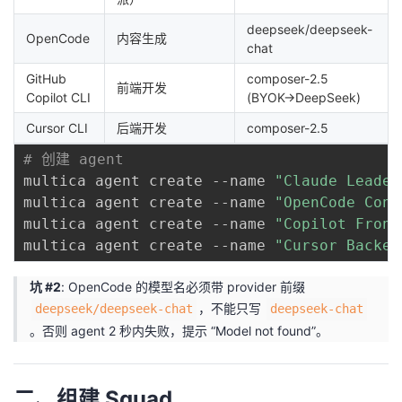
deepseek/deepseek-
OpenCode
内容生成
chat
GitHub
composer-2.5
前端开发
Copilot CLI
(BYOK→DeepSeek)
Cursor CLI
后端开发
composer-2.5
# 创建 agent
multica agent create --name 
"Claude Leader
multica agent create --name 
"OpenCode Cont
multica agent create --name 
"Copilot Front
multica agent create --name 
"Cursor Backen
坑 #2
: OpenCode 的模型名必须带 provider 前缀
，不能只写
deepseek/deepseek-chat
deepseek-chat
。否则 agent 2 秒内失败，提示 “Model not found”。
二、组建 Squad