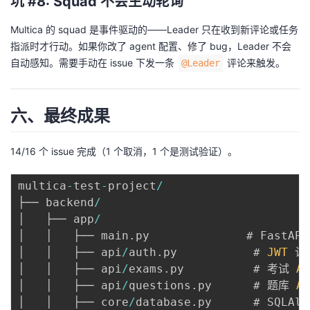
坑 #8: Squad 不会主动轮询
Multica 的 squad 是事件驱动的——Leader 只在收到新评论或任务
指派时才行动。如果你改了 agent 配置、修了 bug，Leader 不会
自动感知。需要手动在 issue 下发一条
评论来触发。
@Leader
六、最终成果
14/16 个 issue 完成（1 个取消，1 个是测试验证）。
multica
-
test
-
project
/
├── backend
/
│   ├── app
/
│   │   ├── main
.
py              # FastAPI
│   │   ├── api
/
auth
.
py           # 
JWT
 认证
│   │   ├── api
/
exams
.
py          # 考试 
AP
│   │   ├── api
/
questions
.
py      # 题库 
AP
│   │   ├── core
/
database
.
py      # SQLAlch