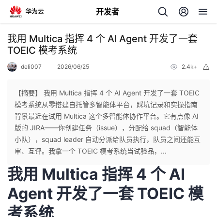
开发者
返
我用 Multica 指挥 4 个 AI Agent 开发了一套
回
TOEIC 模考系统
deli007
2026/06/25
2.4k+
举
报
【摘要】 我用 Multica 指挥 4 个 AI Agent 开发了一套 TOEIC
模考系统从零搭建自托管多智能体平台，踩坑记录和实操指南
个
背景最近在试用 Multica 这个多智能体协作平台。它有点像 AI
版的 JIRA——你创建任务（issue），分配给 squad（智能体
我
人
小队），squad leader 自动分派给队员执行，队员之间还能互
审、互评。我拿一个 TOEIC 模考系统当试验品，...
的
主
我用 Multica 指挥 4 个 AI
开
页
Agent 开发了一套 TOEIC 模
考系统
发