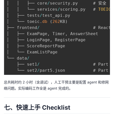
│   │   ├── core
/
security
.
py      # 安全

│   │   └── services
/
scoring
.
py   # 
TOEIC
│   ├── tests
/
test_api
.
py

│   └── toeic
.
db
(
262
KB
)
├── frontend
/
                     # React 
│   ├── ExamPage
,
 Timer
,
 AnswerSheet

│   ├── LoginPage
,
 RegisterPage

│   ├── ScoreReportPage

│   └── ExamListPage

└── data
/
    ├── set1
/
                     # Part 
1
    └── set2
/
part5
.
json           # Part 
5
总共耗时约 2 小时（含调试），人工干预主要是配置 agent 和修网
络问题。实际编码工作全是 agent 完成的。
七、快速上手 Checklist