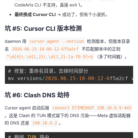
CodeArts CLI 不支持，直接 exit 1。
最终换成 Cursor CLI
→ 成功了，但有个小波折。
坑 #5: Cursor CLI 版本检测
daemon 用
检测版本，但版本目录
cursor-agent --version
名
不匹配脚本中的正则
2026.06.15-18-00-12-6f5a2cf
（多了时间戳）。
^\d{4}\.\d{1,2}\.\d{1,2}-[a-f0-9]+$
# 修复：重命名目录，去掉时间部分

mv versions
/
2026.06
.15
-
18
-
00
-
12
-
6
f5a2cf ve
坑 #6: Clash DNS 劫持
Cursor agent 启动后报
connect ETIMEDOUT 198.18.0.9:443
。这是 Clash 的 TUN 模式留下的 DNS 污染——Meta 虚拟适配器
的 DNS 还是
。
198.18.0.2
# 删掉 
TUN
 路由
