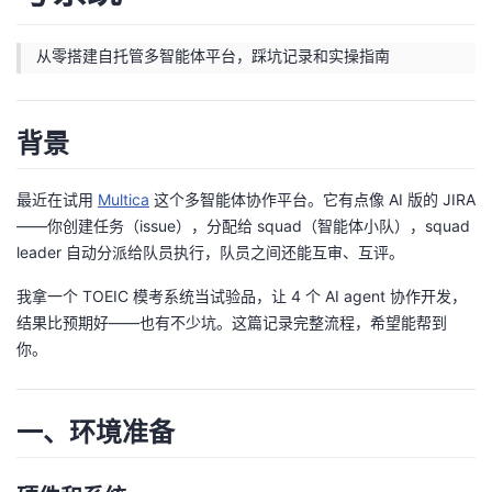
者
从零搭建自托管多智能体平台，踩坑记录和实操指南
我
背景
的
我
博
的
我
最近在试用
Multica
这个多智能体协作平台。它有点像 AI 版的 JIRA
——你创建任务（issue），分配给 squad（智能体小队），squad
客
论
的
我
leader 自动分派给队员执行，队员之间还能互审、互评。
我拿一个 TOEIC 模考系统当试验品，让 4 个 AI agent 协作开发，
坛
圈
的
我
结果比预期好——也有不少坑。这篇记录完整流程，希望能帮到
你。
子
直
的
我
我
播
活
的
一、环境准备
我
动
关
的