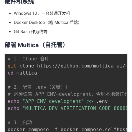
硬件和系统
我
注
的
开
Windows 10，一台普通开发机
的
Programs
发
Docker Desktop（跑 Multica 后端）
Git Bash 作为终端
支
者
部署 Multica（自托管）
持
学
# 1. Clone 仓库
我
堂
git
cd
 multica

的
我
我
# 2. 配置 .env（关键！）
技
的
的
我
# 必须设置 APP_ENV=development，否则本地验证
echo
"APP_ENV=development"
>>
术
云
课
的
我
echo
"MULTICA_DEV_VERIFICATION_CODE=888888
支
声
程
认
的
我
# 3. 启动
docker compose -f docker-compose.selfhost.y