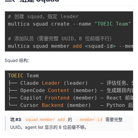
# 创建 squad，指定 leader
multica squad create --name 
"TOEIC Team"
 -
# 添加队员（需要完整 UUID，8 位前缀不行）
multica squad member 
add
<
squad-id
>
 --memb
Squad 结构：
TOEIC
 Team

├── Claude 
Leader
(
leader
)
    — 评估任务、分
├── OpenCode 
Content
(
member
)
 — 生成题目内容

├── Copilot 
Frontend
(
member
)
 — React 前端

└── Cursor 
Backend
(
member
)
坑 #3
:
的
需要完整
squad member add
--member-id
UUID。agent list 显示的 8 位前缀不够。