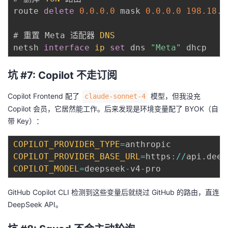
route 
delete
0.0
.0
.0
 mask 
0.0
.0
.0
198.18
.0
# 重置 Meta 适配器 
DNS
netsh 
interface
ip
set
 dns 
"Meta"
坑 #7: Copilot 不走订阅
Copilot Frontend 配了
模型，但我没充
claude-sonnet-4
Copilot 会员，它居然能工作。后来发现是环境变量配了 BYOK（自
带 Key）：
COPILOT_PROVIDER_TYPE
=
COPILOT_PROVIDER_BASE_URL
=
https
:
/
/
api
.
deep
COPILOT_MODEL
=
deepseek
-
v4
-
GitHub Copilot CLI 检测到这些变量后就绕过 GitHub 的路由，直连
DeepSeek API。